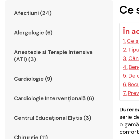
Ce s
Afectiuni (24)
În a
Alergologie (6)
Ce su
Tipu
Anestezie si Terapie Intensiva
Când
(ATI) (3)
Bene
De c
Cardiologie (9)
Recu
Prev
Cardiologie Intervențională (6)
Durerea
serie d
Centrul Educațional Elytis (3)
o gamă l
confort
Chirurgie (11)