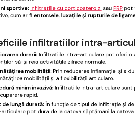
ni sportive:
Infiltratiile cu corticosteroizi
sau
PRP
pot 
ive, cum ar fi
entorsele
,
luxațiile
și
rupturile de ligam
ficiile infiltratiilor intra-articu
orarea durerii:
Infiltratiile intra-articulare pot oferi 
nților să-și reia activitățile zilnice normale.
ătățirea mobilității:
Prin reducerea inflamației și a dure
ătățirea mobilității și a flexibilității articulare.
edură minim invazivă:
Infiltratiile intra-articulare sun
cuperare rapid.
 de lungă durată:
În funcție de tipul de infiltrație și d
-articulare pot dura de la câteva săptămâni la câteva l