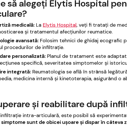
e să alegeți Elytis Hospital pentr
culare?
rtiză medicală:
La
Elytis Hospital
, veți fi tratați de m
osticarea și tratamentul afecțiunilor reumatice.
ologie avansată:
Folosim tehnici de ghidaj ecografic p
l procedurilor de infiltrație.
dare personalizată:
Planul de tratament este adaptat n
ecțiunea specifică, severitatea simptomelor și istoricu
jire integrată:
Reumatologia se află în strânsă legătură 
edia, medicina internă și kinetoterapia, asigurând o a
perare și reabilitare după infilt
nfiltrație intra-articulară, este posibil să experimentaț
simptome sunt de obicei ușoare și dispar în câteva z