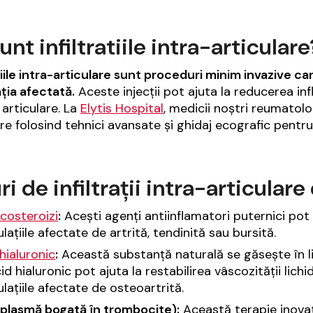
unt infiltratiile intra-articulare
atiile intra-articulare sunt proceduri minim invazive 
ația afectată.
Aceste injecții pot ajuta la reducerea inf
 articulare. La
Elytis Hospital
, medicii noștri reumatolog
are folosind tehnici avansate și ghidaj ecografic pentr
ri de infiltrații intra-articulare
costeroizi
:
Acești agenți antiinflamatori puternici pot o
ulațiile afectate de artrită, tendinită sau bursită.
hialuronic
:
Această substanță naturală se găsește în lichid
id hialuronic pot ajuta la restabilirea vâscozității lichi
ulațiile afectate de osteoartrită.
(plasmă bogată în trombocite):
Această terapie inovato