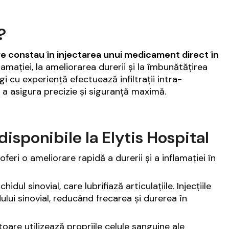
?
care constau în injectarea unui medicament direct în
lamației, la ameliorarea durerii și la îmbunătățirea
i cu experiență efectuează infiltrații intra-
u a asigura precizie și siguranță maximă.
 disponibile la Elytis Hospital
feri o ameliorare rapidă a durerii și a inflamației în
ul sinovial, care lubrifiază articulațiile. Injecțiile
dului sinovial, reducând frecarea și durerea în
are utilizează propriile celule sanguine ale