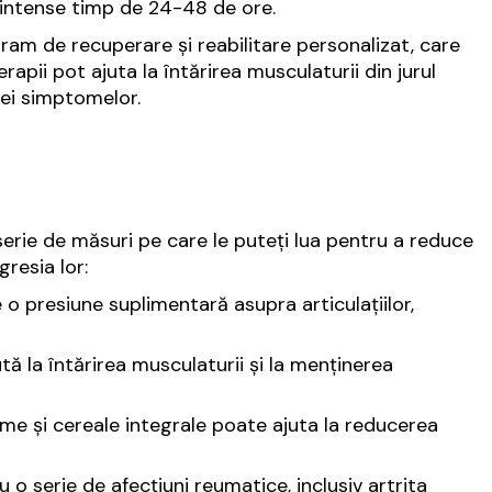
r intense timp de 24-48 de ore.
m de recuperare și reabilitare personalizat, care
erapii pot ajuta la întărirea musculaturii din jurul
ivei simptomelor.
 serie de măsuri pe care le puteți lua pentru a reduce
gresia lor:
o presiune suplimentară asupra articulațiilor,
ută la întărirea musculaturii și la menținerea
me și cereale integrale poate ajuta la reducerea
o serie de afecțiuni reumatice, inclusiv artrita