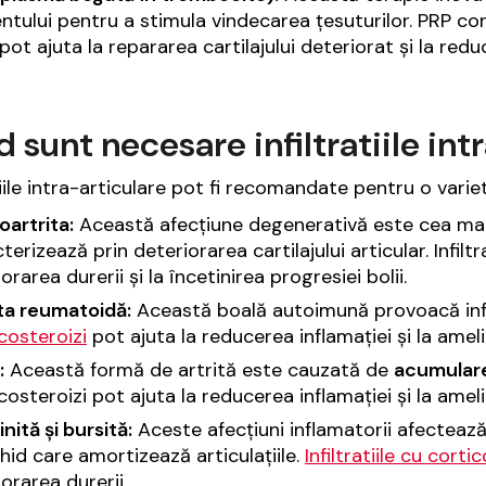
ntului pentru a stimula vindecarea țesuturilor. PRP co
pot ajuta la repararea cartilajului deteriorat și la redu
 sunt necesare infiltratiile int
tiile intra-articulare pot fi recomandate pentru o variet
artrita:
Această afecțiune degenerativă este cea mai f
terizează prin deteriorarea cartilajului articular. Infiltr
orarea durerii și la încetinirea progresiei bolii.
ita reumatoidă:
Această boală autoimună provoacă infla
costeroizi
pot ajuta la reducerea inflamației și la ameli
:
Această formă de artrită este cauzată de
acumulare
costeroizi pot ajuta la reducerea inflamației și la amel
nită și bursită:
Aceste afecțiuni inflamatorii afecteaz
chid care amortizează articulațiile.
Infiltratiile cu corti
orarea durerii.