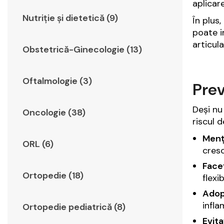
aplicar
Nutriție și dietetică (9)
În plus
poate 
articula
Obstetrică-Ginecologie (13)
Oftalmologie (3)
Prev
Deși nu
Oncologie (38)
riscul 
Menț
ORL (6)
cresc
Faceț
Ortopedie (18)
flexib
Adopt
infla
Ortopedie pediatrică (8)
Evita