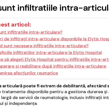
unt infiltratiile intra-artic
cest articol:
nt infiltratiile intra-articulare?
ri de infiltrații intra-articulare disponibile la Elytis Hos
 sunt necesare infiltratiile intra-articulare?
ficiile infiltratiilor intra-articulare la Elytis Hospital
e să alegeți Elytis Hospital pentru infiltratiile intra-ar
perare și reabilitare după infiltratiile intra-articulare:
enirea afecțiunilor reumatice
 articulară poate fi extrem de debilitantă, afectând s
e tratamente disponibile pentru a gestiona durerea și
argă de servicii de reumatologie, inclusiv infiltrații in
ul și independența.