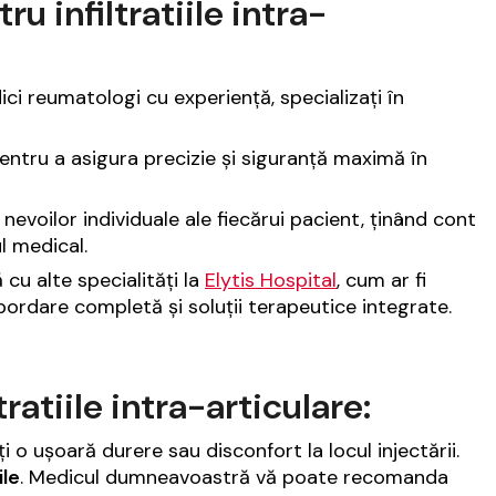
u infiltratiile intra-
edici reumatologi cu experiență, specializați în
entru a asigura precizie și siguranță maximă în
evoilor individuale ale fiecărui pacient, ținând cont
l medical.
cu alte specialități la
Elytis Hospital
, cum ar fi
bordare completă și soluții terapeutice integrate.
ratiile intra-articulare:
i o ușoară durere sau disconfort la locul injectării.
ile
. Medicul dumneavoastră vă poate recomanda