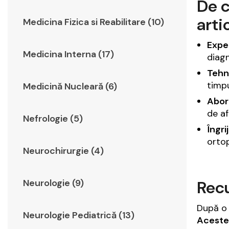
De c
arti
Medicina Fizica si Reabilitare (10)
Expe
Medicina Interna (17)
diagn
Tehn
timpu
Medicină Nucleară (6)
Abor
de af
Nefrologie (5)
Îngri
ortop
Neurochirurgie (4)
Recu
Neurologie (9)
După o i
Neurologie Pediatrică (13)
Aceste 