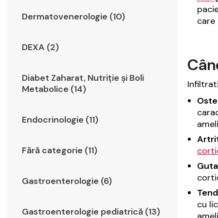
pacie
Dermatovenerologie (10)
care 
DEXA (2)
Când
Diabet Zaharat, Nutriţie şi Boli
Infiltra
Metabolice (14)
Osteo
carac
Endocrinologie (11)
ameli
Artr
Fără categorie (11)
corti
Guta
corti
Gastroenterologie (6)
Tendi
cu li
Gastroenterologie pediatrică (13)
ameli