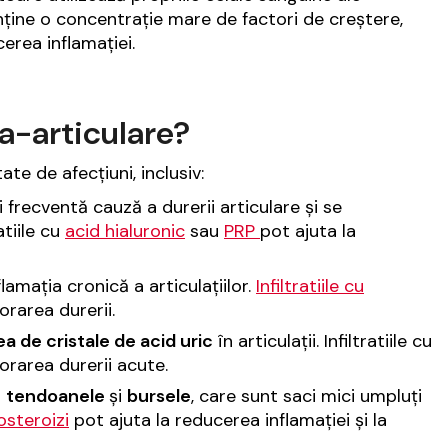
nține o concentrație mare de factori de creștere,
cerea inflamației.
ra-articulare?
ate de afecțiuni, inclusiv:
recventă cauză a durerii articulare și se
atiile cu
acid hialuronic
sau
PRP
pot ajuta la
mația cronică a articulațiilor.
Infiltratiile cu
orarea durerii.
a de cristale de acid uric
în articulații. Infiltratiile cu
iorarea durerii acute.
ă
tendoanele
și
bursele
, care sunt saci mici umpluți
costeroizi
pot ajuta la reducerea inflamației și la