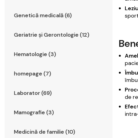
Leziu
Genetică medicală (6)
sport
Geriatrie şi Gerontologie (12)
Bene
Hematologie (3)
Ameli
pacie
Îmbun
homepage (7)
îmbun
Proc
Laborator (69)
de re
Efect
Mamografie (3)
intra
Medicină de familie (10)