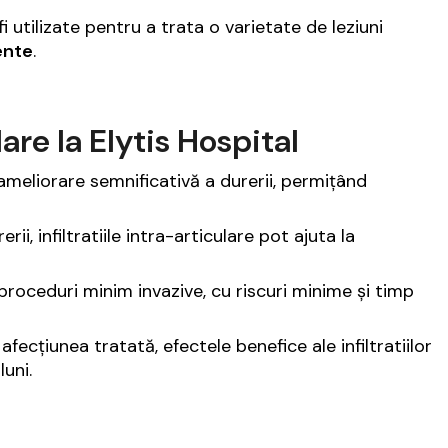
fi utilizate pentru a trata o varietate de leziuni
ente
.
lare la Elytis Hospital
o ameliorare semnificativă a durerii, permițând
rii, infiltratiile intra-articulare pot ajuta la
t proceduri minim invazive, cu riscuri minime și timp
e afecțiunea tratată, efectele benefice ale infiltratiilor
uni.