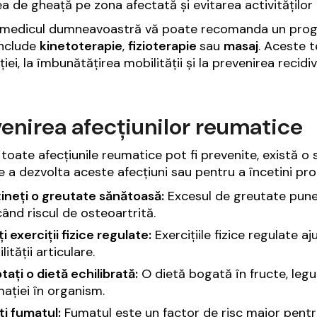
ea de gheață pe zona afectată și evitarea activitățilo
, medicul dumneavoastră vă poate recomanda un progra
include
kinetoterapie
,
fizioterapie
sau
masaj
. Aceste t
ției, la îmbunătățirea mobilității și la prevenirea recid
enirea afecțiunilor reumatice
 toate afecțiunile reumatice pot fi prevenite, există o
de a dezvolta aceste afecțiuni sau pentru a încetini pro
ineți o greutate sănătoasă:
Excesul de greutate pune 
ând riscul de osteoartrită.
i exerciții fizice regulate:
Exercițiile fizice regulate aj
ilității articulare.
ați o dietă echilibrată:
O dietă bogată în fructe, legu
mației în organism.
ți fumatul:
Fumatul este un factor de risc major pentru 