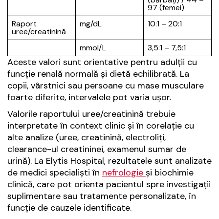
97 (femei)
Raport
mg/dL
10:1 – 20:1
uree/creatinină
mmol/L
3,5:1 – 7,5:1
Aceste valori sunt orientative pentru adulții cu
funcție renală normală și dietă echilibrată. La
copii, vârstnici sau persoane cu mase musculare
foarte diferite, intervalele pot varia ușor.
Valorile raportului uree/creatinină trebuie
interpretate în context clinic și în corelație cu
alte analize (uree, creatinină, electroliți,
clearance-ul creatininei, examenul sumar de
urină). La Elytis Hospital, rezultatele sunt analizate
de medici specialiști în
nefrologie
și biochimie
clinică, care pot orienta pacientul spre investigații
suplimentare sau tratamente personalizate, în
funcție de cauzele identificate.