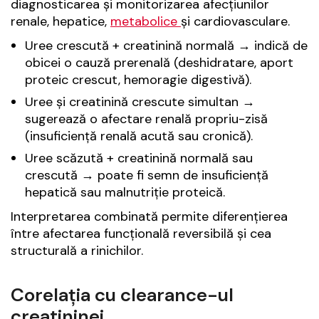
diagnosticarea și monitorizarea afecțiunilor
renale, hepatice,
metabolice
și cardiovasculare.
Uree crescută + creatinină normală → indică de
obicei o cauză
prerenală
(deshidratare, aport
proteic crescut, hemoragie digestivă).
Uree și creatinină crescute simultan →
sugerează o
afectare renală propriu-zisă
(insuficiență renală acută sau cronică).
Uree scăzută + creatinină normală sau
crescută → poate fi semn de
insuficiență
hepatică
sau
malnutriție proteică
.
Interpretarea combinată permite diferențierea
între afectarea funcțională reversibilă și cea
structurală a rinichilor.
Corelația cu clearance-ul
creatininei