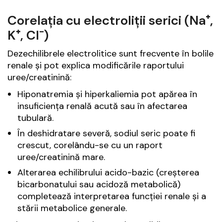
Corelația cu electroliții serici (Na⁺,
K⁺, Cl⁻)
Dezechilibrele electrolitice sunt frecvente în bolile
renale și pot explica modificările raportului
uree/creatinină:
Hiponatremia și hiperkaliemia pot apărea în
insuficiența renală acută sau în afectarea
tubulară.
În deshidratare severă, sodiul seric poate fi
crescut, corelându-se cu un raport
uree/creatinină mare.
Alterarea echilibrului acido-bazic (creșterea
bicarbonatului sau acidoză metabolică)
completează interpretarea funcției renale și a
stării metabolice generale.