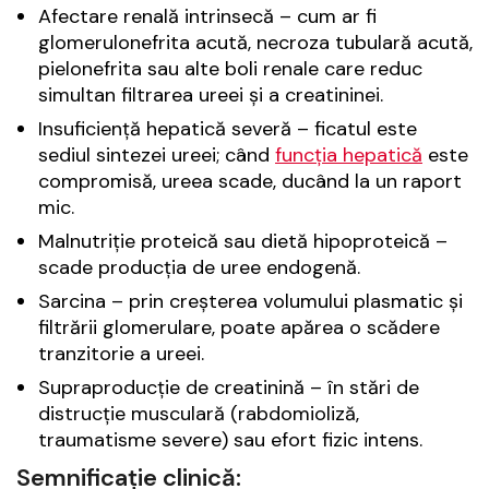
Afectare renală intrinsecă – cum ar fi
glomerulonefrita acută, necroza tubulară acută,
pielonefrita sau alte boli renale care reduc
simultan filtrarea ureei și a creatininei.
Insuficiență hepatică severă – ficatul este
sediul sintezei ureei; când
funcția hepatică
este
compromisă, ureea scade, ducând la un raport
mic.
Malnutriție proteică sau dietă hipoproteică –
scade producția de uree endogenă.
Sarcina – prin creșterea volumului plasmatic și
filtrării glomerulare, poate apărea o scădere
tranzitorie a ureei.
Supraproducție de creatinină – în stări de
distrucție musculară (rabdomioliză,
traumatisme severe) sau efort fizic intens.
Semnificație clinică: