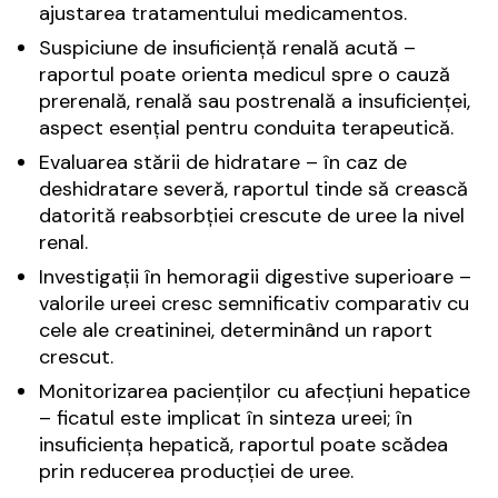
ajustarea tratamentului medicamentos.
Suspiciune de insuficiență renală acută –
raportul poate orienta medicul spre o cauză
prerenală, renală sau postrenală a insuficienței,
aspect esențial pentru conduita terapeutică.
Evaluarea stării de hidratare – în caz de
deshidratare severă, raportul tinde să crească
datorită reabsorbției crescute de uree la nivel
renal.
Investigații în hemoragii digestive superioare –
valorile ureei cresc semnificativ comparativ cu
cele ale creatininei, determinând un raport
crescut.
Monitorizarea pacienților cu afecțiuni hepatice
– ficatul este implicat în sinteza ureei; în
insuficiența hepatică, raportul poate scădea
prin reducerea producției de uree.