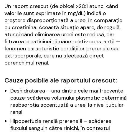
Un raport crescut (de obicei >20:1 atunci când
valorile sunt exprimate în mg/dL) indică o
creștere disproporționată a ureei în comparație
cu creatinina. Această situație apare, de regulă,
atunci când eliminarea ureei este redusă, dar
filtrarea creatininei rămâne relativ constantă —
fenomen caracteristic condițiilor
prerenale
sau
extracorporale, care nu afectează direct
parenchimul renal.
Cauze posibile ale raportului crescut:
Deshidratarea – una dintre cele mai frecvente
cauze; scăderea volumului plasmatic determină
reabsorbția accentuată a ureei la nivel tubular
renal.
Hipoperfuzia renală prerenală – scăderea
fluxului sanguin către rinichi, în contextul