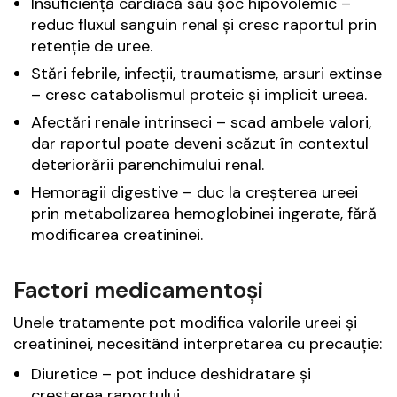
Insuficiență cardiacă sau șoc hipovolemic –
reduc fluxul sanguin renal și cresc raportul prin
retenție de uree.
Stări febrile, infecții, traumatisme, arsuri extinse
– cresc catabolismul proteic și implicit ureea.
Afectări renale intrinseci – scad ambele valori,
dar raportul poate deveni scăzut în contextul
deteriorării parenchimului renal.
Hemoragii digestive – duc la creșterea ureei
prin metabolizarea hemoglobinei ingerate, fără
modificarea creatininei.
Factori medicamentoși
Unele tratamente pot modifica valorile ureei și
creatininei, necesitând interpretarea cu precauție:
Diuretice – pot induce deshidratare și
creșterea raportului.