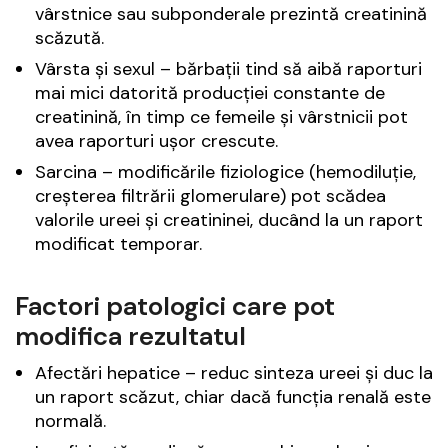
vârstnice sau subponderale prezintă creatinină
scăzută.
Vârsta și sexul – bărbații tind să aibă raporturi
mai mici datorită producției constante de
creatinină, în timp ce femeile și vârstnicii pot
avea raporturi ușor crescute.
Sarcina – modificările fiziologice (hemodiluție,
creșterea filtrării glomerulare) pot scădea
valorile ureei și creatininei, ducând la un raport
modificat temporar.
Factori patologici care pot
modifica rezultatul
Afectări hepatice – reduc sinteza ureei și duc la
un raport scăzut, chiar dacă funcția renală este
normală.