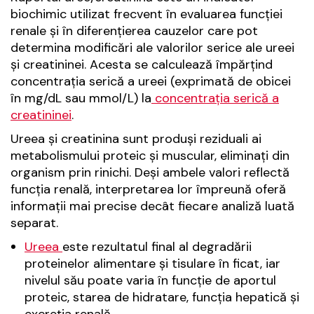
biochimic utilizat frecvent în evaluarea funcției
renale și în diferențierea cauzelor care pot
determina modificări ale valorilor serice ale ureei
și creatininei. Acesta se calculează împărțind
concentrația serică a ureei (exprimată de obicei
în mg/dL sau mmol/L) la
concentrația serică a
creatininei
.
Ureea și creatinina sunt produși reziduali ai
metabolismului proteic și muscular, eliminați din
organism prin rinichi. Deși ambele valori reflectă
funcția renală, interpretarea lor împreună oferă
informații mai precise decât fiecare analiză luată
separat.
Ureea
este rezultatul final al degradării
proteinelor alimentare și tisulare în ficat, iar
nivelul său poate varia în funcție de aportul
proteic, starea de hidratare, funcția hepatică și
excreția renală.