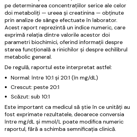
pe determinarea concentrațiilor serice ale celor
doi metaboliți — ureea și creatinina — obținute
prin analize de sânge efectuate în laborator.
Acest raport reprezintă un indice numeric, care
exprimă relația dintre valorile acestor doi
parametri biochimici, oferind informații despre
starea funcțională a rinichilor și despre echilibrul
metabolic general.
De regulă, raportul este interpretat astfel:
Normal: între
10:1 și 20:1
(în mg/dL)
Crescut: peste
20:1
Scăzut: sub
10:1
Este important ca medicul să știe în ce unități au
fost exprimate rezultatele, deoarece conversia
între mg/dL și mmol/L poate modifica numeric
raportul, fără a schimba semnificația clinică.