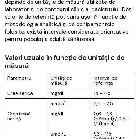
depinde de unitățile de măsură utilizate de
laborator și de contextul clinic al pacientului. Deși
valorile de referință pot varia ușor în funcție de
metodologia analitică și de echipamentele
folosite, există intervale considerate orientative
pentru populația adultă sănătoasă.
Valori uzuale în funcție de unitățile de
măsură
Parametru
Unități de
Interval de
măsură
referință
Uree serică
mg/dL
15 – 45
mmol/L
2,5 – 7,5
Creatinină
mg/dL
0,6 – 1,3
serică
(bărbați) / 0,5 –
1,1 (femei)
µmol/L
53 – 115
(bărbați) / 44 –