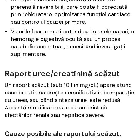
prerenală
reversibilă, care poate fi corectată
prin rehidratare, optimizarea funcției cardiace
sau controlul cauzei primare.
Valorile foarte mari pot indica, în unele cazuri, o
hemoragie digestivă ocultă sau un proces
catabolic accentuat, necesitând investigații
suplimentare.
Raport uree/creatinină scăzut
Un raport scăzut (sub 10:1 în mg/dL) apare atunci
când creatinina crește semnificativ în comparație
cu ureea, sau când sinteza ureei este redusă.
Această modificare este caracteristică
afectărilor
renale
sau
hepatice
severe.
Cauze posibile ale raportului scăzut: