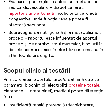
Evaluarea pacienților cu afecțiuni metabolice
sau cardiovasculare – diabet zaharat,
hipertensiune arterială
, insuficiență cardiacă
congestivă, unde funcția renală poate fi
afectată secundar.
Supravegherea nutrițională și a metabolismului
proteic – raportul este influențat de aportul
proteic și de catabolismul muscular, fiind util în
dietele hiperproteice, în efort fizic intens sau în
stări febrile prelungite.
Scopul clinic al testării
Prin corelarea raportului uree/creatinină cu alte
parametri biochimici (electroliți,
proteine totale
,
clearance-ul creatininei), medicul poate diferenția
între:
insuficiență renală prerenală (deshidratare,