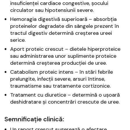
insuficienței cardiace congestive, șocului
circulator sau hipotensiunii severe.
Hemoragia digestivă superioară – absorbția
proteinelor degradate din sângele prezent în
tractul digestiv determină creșterea ureei
serice.
Aport proteic crescut – dietele hiperproteice
sau administrarea unor suplimente proteice
determină creșterea producției de uree.
Catabolism proteic intens – în stări febrile
prelungite, infecții severe, arsuri întinse,
traumatisme sau tratamente cortizonice.
Tratament cu diuretice – determină o ușoară
deshidratare și concentrări crescute de uree.
Semnificație clinică:
Un raport crescut sugerează o afectare