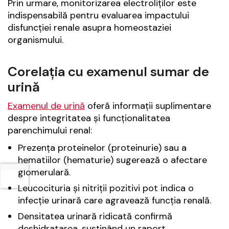
Prin urmare, monitorizarea electroliților este
indispensabilă pentru evaluarea impactului
disfuncției renale asupra homeostaziei
organismului.
Corelația cu examenul sumar de
urină
Examenul de urină
oferă informații suplimentare
despre integritatea și funcționalitatea
parenchimului renal:
Prezența proteinelor (proteinurie) sau a
hematiilor (hematurie) sugerează o afectare
glomerulară.
Leucocituria și nitriții pozitivi pot indica o
infecție urinară care agravează funcția renală.
Densitatea urinară ridicată confirmă
deshidratarea, susținând un raport