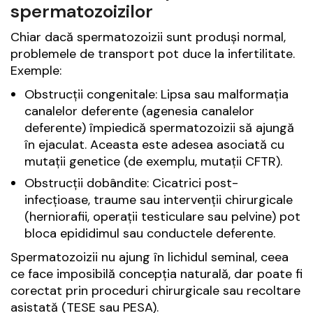
spermatozoizilor
Chiar dacă spermatozoizii sunt produși normal,
problemele de transport pot duce la infertilitate.
Exemple:
Obstrucții congenitale: Lipsa sau malformația
canalelor deferente (agenesia canalelor
deferente) împiedică spermatozoizii să ajungă
în ejaculat. Aceasta este adesea asociată cu
mutații genetice (de exemplu, mutații CFTR).
Obstrucții dobândite: Cicatrici post-
infecțioase, traume sau intervenții chirurgicale
(herniorafii, operații testiculare sau pelvine) pot
bloca epididimul sau conductele deferente.
Spermatozoizii nu ajung în lichidul seminal, ceea
ce face imposibilă concepția naturală, dar poate fi
corectat prin proceduri chirurgicale sau recoltare
asistată (TESE sau PESA).