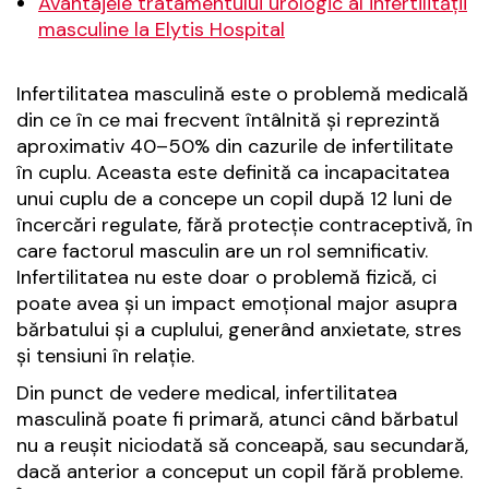
Avantajele tratamentului urologic al infertilității
masculine la Elytis Hospital
Infertilitatea masculină este o problemă medicală
din ce în ce mai frecvent întâlnită și reprezintă
aproximativ 40–50% din cazurile de infertilitate
în cuplu. Aceasta este definită ca incapacitatea
unui cuplu de a concepe un copil după 12 luni de
încercări regulate, fără protecție contraceptivă, în
care factorul masculin are un rol semnificativ.
Infertilitatea nu este doar o problemă fizică, ci
poate avea și un impact emoțional major asupra
bărbatului și a cuplului, generând anxietate, stres
și tensiuni în relație.
Din punct de vedere medical, infertilitatea
masculină poate fi primară, atunci când bărbatul
nu a reușit niciodată să conceapă, sau secundară,
dacă anterior a conceput un copil fără probleme.