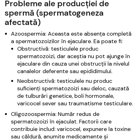
Probleme ale producției de
spermă (spermatogeneza
afectată)
Azoospermia: Aceasta este absența completă
a spermatozoizilor în ejaculare. Ea poate fi:
Obstructivă: testiculele produc
spermatozoizi, dar aceștia nu pot ajunge în
ejaculare din cauza unei obstrucții la nivelul
canalelor deferente sau epididimului.
Neobstructivă: testiculele nu produc
suficienți spermatozoizi sau deloc, cauzată
de tulburări genetice, boli hormonale,
varicocel sever sau traumatisme testiculare.
Oligozoospermia: Număr redus de
spermatozoizi în ejaculat. Factorii care
contribuie includ: varicocel, expunere la toxine
sau căldură, anumite medicamente și