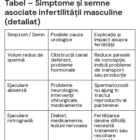
Tabel – Simptome și semne
asociate infertilității masculine
(detaliat)
Simptom / Semn
Posibile cauze
Explicație și
urologice
impact asupra
fertilității
Volum redus de
Obstrucții canal
Reduce șansele
spermă
deferent,
de concepție,
probleme
indică probleme
hormonale
de transport
sau producție
Ejaculare
Probleme
Spermatozoizii
absentă
neurologice,
nu ajung în
intervenții
tractul
chirurgicale,
reproductiv al
medicamente
partenerei
Ejaculare
Diabet,
Fertilizarea
retrogradă
medicamente,
devine dificilă;
leziuni nervoase
necesită
tratament sau
recoltare