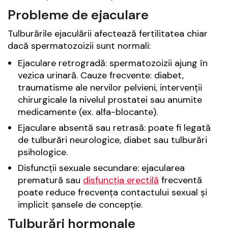
Probleme de ejaculare
Tulburările ejaculării afectează fertilitatea chiar
dacă spermatozoizii sunt normali:
Ejaculare retrogradă: spermatozoizii ajung în
vezica urinară. Cauze frecvente: diabet,
traumatisme ale nervilor pelvieni, intervenții
chirurgicale la nivelul prostatei sau anumite
medicamente (ex. alfa-blocante).
Ejaculare absentă sau retrasă: poate fi legată
de tulburări neurologice, diabet sau tulburări
psihologice.
Disfuncții sexuale secundare: ejacularea
prematură sau
disfuncția erectilă
frecventă
poate reduce frecvența contactului sexual și
implicit șansele de concepție.
Tulburări hormonale