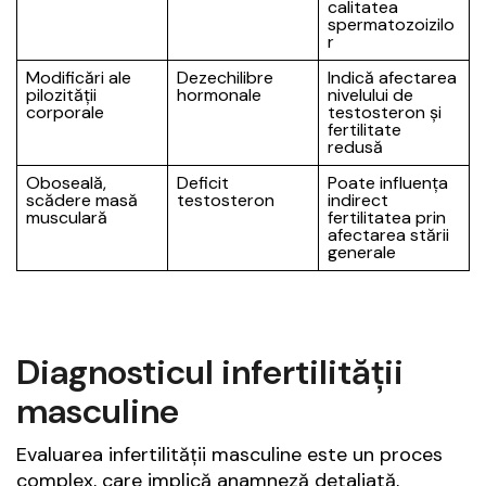
calitatea
spermatozoizilo
r
Modificări ale
Dezechilibre
Indică afectarea
pilozității
hormonale
nivelului de
corporale
testosteron și
fertilitate
redusă
Oboseală,
Deficit
Poate influența
scădere masă
testosteron
indirect
musculară
fertilitatea prin
afectarea stării
generale
Diagnosticul infertilității
masculine
Evaluarea infertilității masculine este un proces
complex, care implică anamneză detaliată,