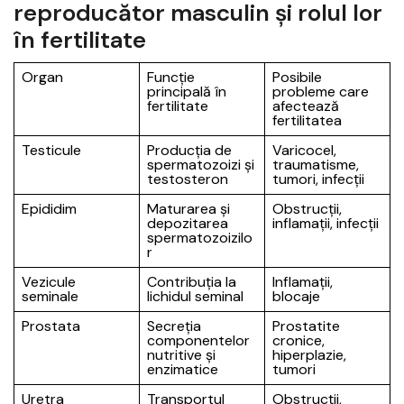
reproducător masculin și rolul lor
în fertilitate
Organ
Funcție
Posibile
principală în
probleme care
fertilitate
afectează
fertilitatea
Testicule
Producția de
Varicocel,
spermatozoizi și
traumatisme,
testosteron
tumori, infecții
Epididim
Maturarea și
Obstrucții,
depozitarea
inflamații, infecții
spermatozoizilo
r
Vezicule
Contribuția la
Inflamații,
seminale
lichidul seminal
blocaje
Prostata
Secreția
Prostatite
componentelor
cronice,
nutritive și
hiperplazie,
enzimatice
tumori
Uretra
Transportul
Obstrucții,