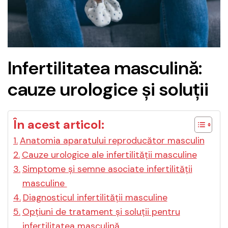
Infertilitatea masculină:
cauze urologice și soluții
În acest articol:
Anatomia aparatului reproducător masculin
Cauze urologice ale infertilității masculine
Simptome și semne asociate infertilității
masculine
Diagnosticul infertilității masculine
Opțiuni de tratament și soluții pentru
infertilitatea masculină