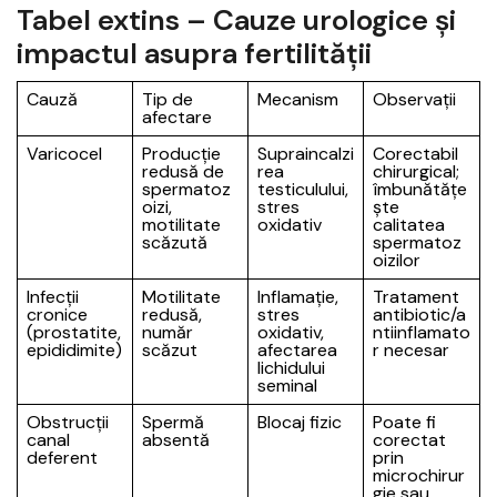
Tabel extins – Cauze urologice și
impactul asupra fertilității
Cauză
Tip de
Mecanism
Observații
afectare
Varicocel
Producție
Supraincalzi
Corectabil
redusă de
rea
chirurgical;
spermatoz
testiculului,
îmbunătățe
oizi,
stres
ște
motilitate
oxidativ
calitatea
scăzută
spermatoz
oizilor
Infecții
Motilitate
Inflamație,
Tratament
cronice
redusă,
stres
antibiotic/a
(prostatite,
număr
oxidativ,
ntiinflamato
epididimite)
scăzut
afectarea
r necesar
lichidului
seminal
Obstrucții
Spermă
Blocaj fizic
Poate fi
canal
absentă
corectat
deferent
prin
microchirur
gie sau