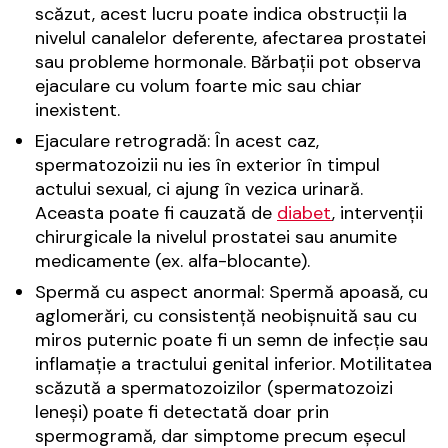
scăzut, acest lucru poate indica obstrucții la
nivelul canalelor deferente, afectarea prostatei
sau probleme hormonale. Bărbații pot observa
ejaculare cu volum foarte mic sau chiar
inexistent.
Ejaculare retrogradă: În acest caz,
spermatozoizii nu ies în exterior în timpul
actului sexual, ci ajung în vezica urinară.
Aceasta poate fi cauzată de
diabet
, intervenții
chirurgicale la nivelul prostatei sau anumite
medicamente (ex. alfa-blocante).
Spermă cu aspect anormal: Spermă apoasă, cu
aglomerări, cu consistență neobișnuită sau cu
miros puternic poate fi un semn de infecție sau
inflamație a tractului genital inferior. Motilitatea
scăzută a spermatozoizilor (spermatozoizi
leneși) poate fi detectată doar prin
spermogramă, dar simptome precum eșecul