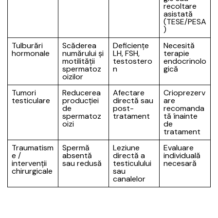
recoltare
asistată
(TESE/PESA
)
Tulburări
Scăderea
Deficiențe
Necesită
hormonale
numărului și
LH, FSH,
terapie
motilității
testostero
endocrinolo
spermatoz
n
gică
oizilor
Tumori
Reducerea
Afectare
Crioprezerv
testiculare
producției
directă sau
are
de
post-
recomanda
spermatoz
tratament
tă înainte
oizi
de
tratament
Traumatism
Spermă
Leziune
Evaluare
e /
absentă
directă a
individuală
intervenții
sau redusă
testiculului
necesară
chirurgicale
sau
canalelor