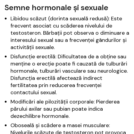
Semne hormonale și sexuale
Libidou scăzut (dorinta sexuală redusă): Este
frecvent asociat cu scăderea nivelului de
testosteron. Bărbații pot observa o diminuare a
interesului sexual sau a frecvenței gândurilor și
activității sexuale.
Disfuncție erectilă: Dificultatea de a obține sau
menține o erecție poate fi cauzată de tulburări
hormonale, tulburări vasculare sau neurologice.
Disfuncția erectilă afectează indirect
fertilitatea prin reducerea frecvenței
contactului sexual.
Modificări ale pilozității corporale: Pierderea
părului axilar sau pubian poate indica
dezechilibre hormonale.
Oboseală și scădere a masei musculare:
Nivelurile scăzute de testosteron pot provoca