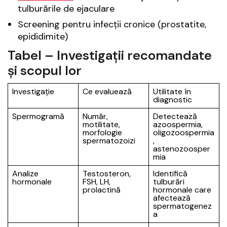
tulburările de ejaculare
Screening pentru infecții cronice (prostatite,
epididimite)
Tabel – Investigații recomandate
și scopul lor
Investigație
Ce evaluează
Utilitate în
diagnostic
Spermogramă
Număr,
Detectează
motilitate,
azoospermia,
morfologie
oligozoospermia
spermatozoizi
,
astenozoosper
mia
Analize
Testosteron,
Identifică
hormonale
FSH, LH,
tulburări
prolactină
hormonale care
afectează
spermatogenez
a