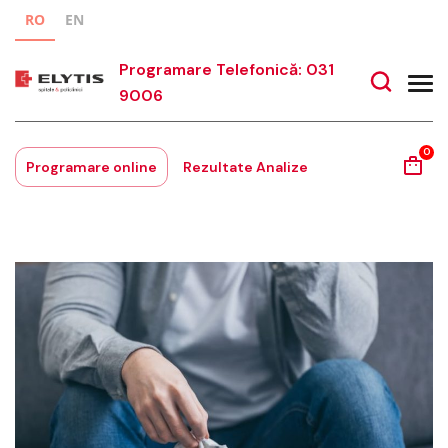
RO
EN
Programare Telefonică: 031
9006
0
Programare online
Rezultate Analize