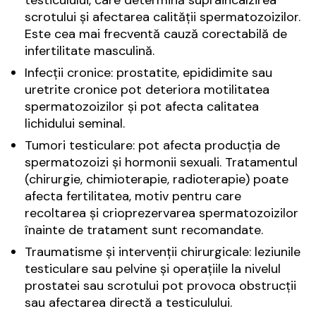
testiculului, care determină supraincalzirea
scrotului și afectarea calității spermatozoizilor.
Este cea mai frecventă cauză corectabilă de
infertilitate masculină.
Infecții cronice: prostatite, epididimite sau
uretrite cronice pot deteriora motilitatea
spermatozoizilor și pot afecta calitatea
lichidului seminal.
Tumori testiculare: pot afecta producția de
spermatozoizi și hormonii sexuali. Tratamentul
(chirurgie, chimioterapie, radioterapie) poate
afecta fertilitatea, motiv pentru care
recoltarea și crioprezervarea spermatozoizilor
înainte de tratament sunt recomandate.
Traumatisme și intervenții chirurgicale: leziunile
testiculare sau pelvine și operațiile la nivelul
prostatei sau scrotului pot provoca obstrucții
sau afectarea directă a testiculului.