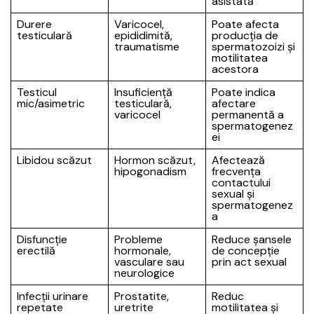
asistată
Durere
Varicocel,
Poate afecta
testiculară
epididimită,
producția de
traumatisme
spermatozoizi și
motilitatea
acestora
Testicul
Insuficiență
Poate indica
mic/asimetric
testiculară,
afectare
varicocel
permanentă a
spermatogenez
ei
Libidou scăzut
Hormon scăzut,
Afectează
hipogonadism
frecvența
contactului
sexual și
spermatogenez
a
Disfuncție
Probleme
Reduce șansele
erectilă
hormonale,
de concepție
vasculare sau
prin act sexual
neurologice
Infecții urinare
Prostatite,
Reduc
repetate
uretrite
motilitatea și