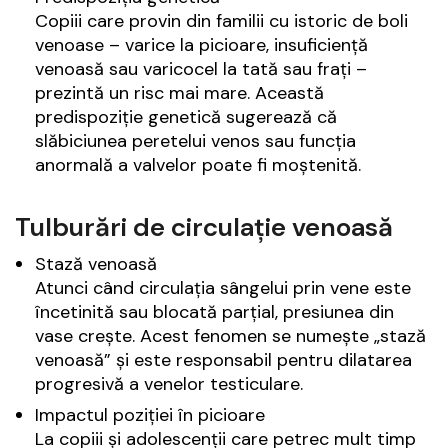
Copiii care provin din familii cu istoric de boli
venoase – varice la picioare, insuficiență
venoasă sau varicocel la tată sau frați –
prezintă un risc mai mare. Această
predispoziție genetică sugerează că
slăbiciunea peretelui venos sau funcția
anormală a valvelor poate fi moștenită.
Tulburări de circulație venoasă
Stază venoasă
Atunci când circulația sângelui prin vene este
încetinită sau blocată parțial, presiunea din
vase crește. Acest fenomen se numește „stază
venoasă” și este responsabil pentru dilatarea
progresivă a venelor testiculare.
Impactul poziției în picioare
La copiii și adolescenții care petrec mult timp