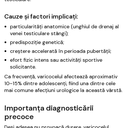
Cauze și factori implicați:
particularități anatomice (unghiul de drenaj al
venei testiculare stângi);
predispoziție genetică;
creștere accelerată în perioada pubertății;
efort fizic intens sau activități sportive
solicitante.
Ca frecvență, varicocelul afectează aproximativ
10–15% dintre adolescenți, fiind una dintre cele
mai comune afecțiuni urologice la această vârstă.
Importanța diagnosticării
precoce
Deși adesea nu provoacă durere, varicocelul