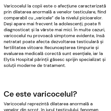
Varicocelul la copii este o afecțiune caracterizată
prin dilatarea anormală a venelor testiculare, fiind
comparabil cu „varicele” de la nivelul picioarelor.
Deși apare mai frecvent la adolescenți, poate fi
diagnosticat și la vârste mai mici. În multe cazuri,
varicocelul nu provoacă simptome evidente, însă
netratat poate afecta dezvoltarea testiculară și
fertilitatea viitoare. Recunoașterea timpurie și
evaluarea medicală corectă sunt esențiale, iar la
Elytis Hospital părinții găsesc sprijin specializat și
soluții moderne de tratament.
Ce este varicocelul?
Varicocelul reprezintă dilatarea anormală a
venelor din scrot, în jurul testiculului, fenomen