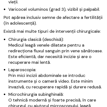
vieții.
Varicocel voluminos (grad 3), vizibil și palpabil.
Pot apărea inclusiv semne de afectare a fertilității
(în adolescență).
Există mai multe tipuri de intervenții chirurgicale:
Chirurgia clasică (deschisă):
Medicul leagă venele dilatate pentru a
redirecționa fluxul sanguin prin vene sănătoase.
Este eficientă, dar necesită incizie și are o
recuperare mai lentă.
Laparoscopia:
Prin mici incizii abdominale se introduc
instrumente și o cameră video. Este minim
invazivă, cu recuperare rapidă și durere redusă.
Microchirurgia subinghinală:
O tehnică modernă și foarte precisă, în care
chirurgul, cu ajutorul microscopului, leagă