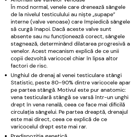
În mod normal, venele care drenează sângele
de la nivelul testiculului au niște „supape”
interne (valve venoase) care împiedică sângele
să curgă înapoi. Dacă aceste valve sunt
absente sau nu funcționează corect, sângele
stagnează, determinând dilatarea progresivă a
venelor. Acest mecanism explică de ce unii
copii dezvoltă varicocel chiar în lipsa altor
factori de risc.
Unghiul de drenaj al venei testiculare stângi
Statistic, peste 80–90% dintre varicocele apar
pe partea stângă. Motivul este pur anatomic:
vena testiculară stângă se varsă într-un unghi
drept în vena renală, ceea ce face mai dificilă
circulația sângelui. Pe partea dreaptă, drenajul
este mai direct, ceea ce explică de ce
varicocelul drept este mai rar.
Predispoziția genetică