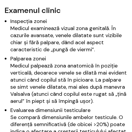
Examenul clinic
Inspecția zonei
Medicul examinează vizual zona genitală. În
cazurile avansate, venele dilatate sunt vizibile
chiar și fără palpare, dând acel aspect
caracteristic de „pungă de viermi”.
Palparea zonei
Medicul palpează zona anatomică în poziție
verticală, deoarece venele se dilată mai evident
atunci când copilul stă în picioare. La palpare
se simt venele dilatate, mai ales după manevra
Valsalva (atunci când copilul este rugat să „țină
aerul” în piept și să împingă ușor).
Evaluarea dimensiunii testiculare
Se compară dimensiunile ambelor testicule. O
diferență semnificativă (de obicei >20%) poate
indica o afectare a creșterii testiculului afectat.