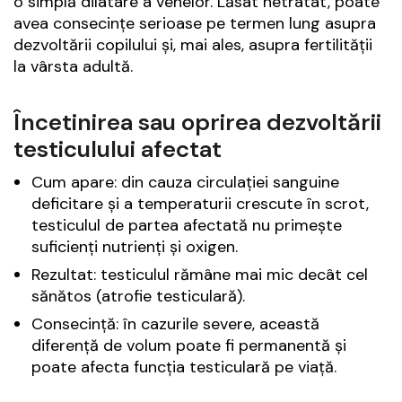
o simplă dilatare a venelor. Lăsat netratat, poate
avea consecințe serioase pe termen lung asupra
dezvoltării copilului și, mai ales, asupra fertilității
la vârsta adultă.
Încetinirea sau oprirea dezvoltării
testiculului afectat
Cum apare: din cauza circulației sanguine
deficitare și a temperaturii crescute în scrot,
testiculul de partea afectată nu primește
suficienți nutrienți și oxigen.
Rezultat: testiculul rămâne mai mic decât cel
sănătos (atrofie testiculară).
Consecință: în cazurile severe, această
diferență de volum poate fi permanentă și
poate afecta funcția testiculară pe viață.