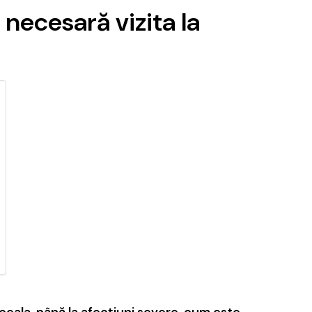
e necesară vizita la
ăceala, până la afecțiuni severe, cum este