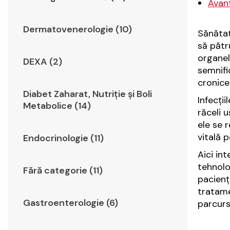
Avant
Dermatovenerologie (10)
Sănătat
să pătr
organel
DEXA (2)
semnific
cronice
Diabet Zaharat, Nutriţie şi Boli
Infecți
Metabolice (14)
răceli 
ele se 
vitală 
Endocrinologie (11)
Aici int
tehnolo
Fără categorie (11)
pacienț
tratame
Gastroenterologie (6)
parcurs