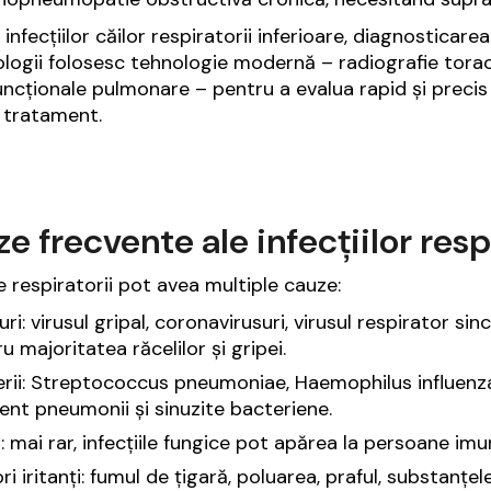
 infecțiilor căilor respiratorii inferioare, diagnosticare
ogii folosesc tehnologie modernă – radiografie torac
uncționale pulmonare – pentru a evalua rapid și precis s
 tratament.
e frecvente ale infecțiilor resp
le respiratorii pot avea multiple cauze:
uri: virusul gripal, coronavirusuri, virusul respirator s
u majoritatea răcelilor și gripei.
erii: Streptococcus pneumoniae, Haemophilus influen
ent pneumonii și sinuzite bacteriene.
: mai rar, infecțiile fungice pot apărea la persoane 
ri iritanți: fumul de țigară, poluarea, praful, substanțe