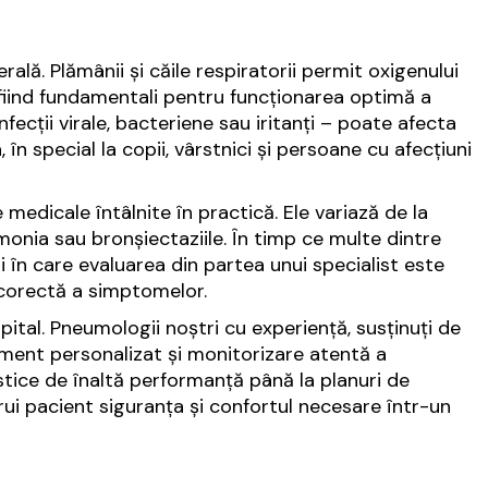
lă. Plămânii și căile respiratorii permit oxigenului
, fiind fundamentali pentru funcționarea optimă a
nfecții virale, bacteriene sau iritanți – poate afecta
 în special la copii, vârstnici și persoane cu afecțiuni
 medicale întâlnite în practică. Ele variază de la
monia sau bronșiectaziile. În timp ce multe dintre
i în care evaluarea din partea unui specialist este
 corectă a simptomelor.
spital. Pneumologii noștri cu experiență, susținuți de
ament personalizat și monitorizare atentă a
gistice de înaltă performanță până la planuri de
ărui pacient siguranța și confortul necesare într-un