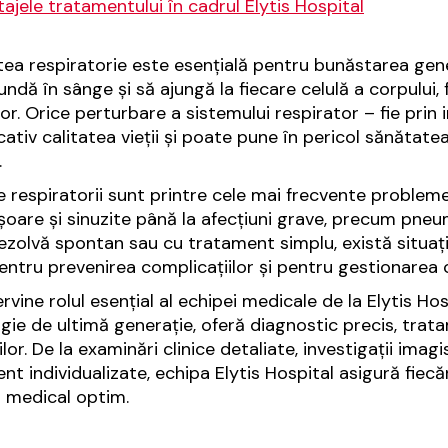
ajele tratamentului în cadrul Elytis Hospital
ea respiratorie este esențială pentru bunăstarea genera
undă în sânge și să ajungă la fiecare celulă a corpului
or. Orice perturbare a sistemului respirator – fie prin i
ativ calitatea vieții și poate pune în pericol sănătatea,
.
ile respiratorii sunt printre cele mai frecvente probleme
ușoare și sinuzite până la afecțiuni grave, precum pneu
rezolvă spontan sau cu tratament simplu, există situați
pentru prevenirea complicațiilor și pentru gestionarea
ervine rolul esențial al echipei medicale de la Elytis Ho
gie de ultimă generație, oferă diagnostic precis, trat
ilor. De la examinări clinice detaliate, investigații ima
nt individualizate, echipa Elytis Hospital asigură fiec
 medical optim.