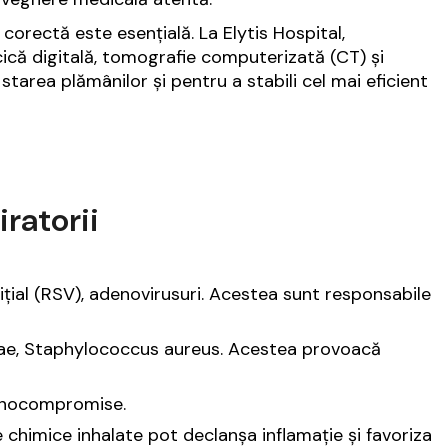
a corectă este esențială. La Elytis Hospital,
ică digitală, tomografie computerizată (CT) și
tarea plămânilor și pentru a stabili cel mai eficient
iratorii
incițial (RSV), adenovirusuri. Acestea sunt responsabile
zae, Staphylococcus aureus. Acestea provoacă
imunocompromise.
le chimice inhalate pot declanșa inflamație și favoriza