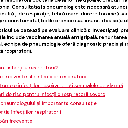
nia. Consultația la pneumolog este necesară atunci
ficultăți de respirație, febră mare, durere toracică sa
 precum fumatul, bolile cronice sau imunitatea scăzu
ticul se bazează pe evaluare clinică și investigații p
ia include vaccinarea anuală antigripală, renunțarea la
l, echipa de pneumologie oferă diagnostic precis și
i respiratorii.
nt infecțiile respiratorii?
 frecvente ale infecțiilor respiratorii
omele infecțiilor respiratorii și semnalele de alarmă
ri de risc pentru infecțiile respiratorii severe
 pneumologului și importanța consultației
nția infecțiilor respiratorii
bări frecvente