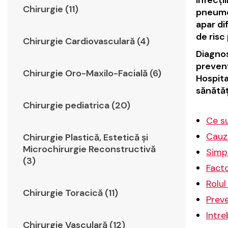
Chirurgie (11)
pneumo
apar di
de risc
Chirurgie Cardiovasculară (4)
Diagnos
prevenț
Chirurgie Oro-Maxilo-Facială (6)
Hospita
sănătăți
Chirurgie pediatrica (20)
Ce su
Cauze
Chirurgie Plastică, Estetică şi
Microchirurgie Reconstructivă
Simpt
(3)
Facto
Rolul
Chirurgie Toracică (11)
Preve
Intre
Chirurgie Vasculară (12)