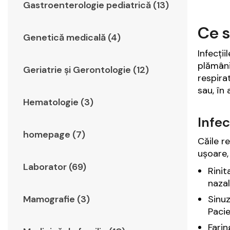
Gastroenterologie pediatrică (13)
Ce s
Genetică medicală (4)
Infecți
plămâni
Geriatrie şi Gerontologie (12)
respira
sau, în
Hematologie (3)
Infec
homepage (7)
Căile re
ușoare,
Laborator (69)
Rinit
nazal
Sinuz
Mamografie (3)
Pacie
Farin