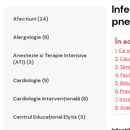
Infe
pne
Afectiuni (24)
Alergologie (6)
În a
Ce su
Anestezie si Terapie Intensiva
Cauz
(ATI) (3)
Simp
Fact
Cardiologie (9)
Rolu
Prev
Cardiologie Intervențională (6)
Intr
Avan
Centrul Educațional Elytis (3)
Infecți