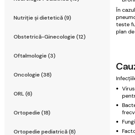
În cazul
pneumol
Nutriție și dietetică (9)
teste f
plan de
Obstetrică-Ginecologie (12)
Oftalmologie (3)
Cauz
Oncologie (38)
Infecții
Virus
ORL (6)
pentr
Bact
frecv
Ortopedie (18)
Fungi
Facto
Ortopedie pediatrică (8)