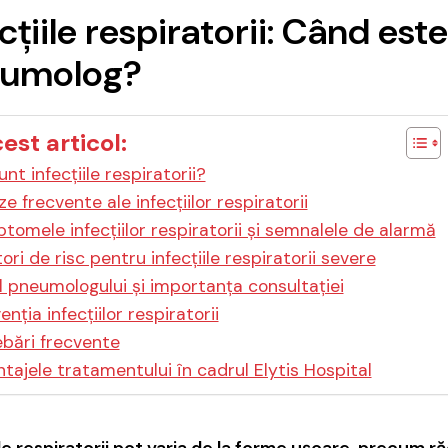
cțiile respiratorii: Când est
umolog?
cest articol:
nt infecțiile respiratorii?
e frecvente ale infecțiilor respiratorii
tomele infecțiilor respiratorii și semnalele de alarmă
ori de risc pentru infecțiile respiratorii severe
l pneumologului și importanța consultației
enția infecțiilor respiratorii
ebări frecvente
tajele tratamentului în cadrul Elytis Hospital
ile respiratorii pot varia de la forme ușoare, precum r