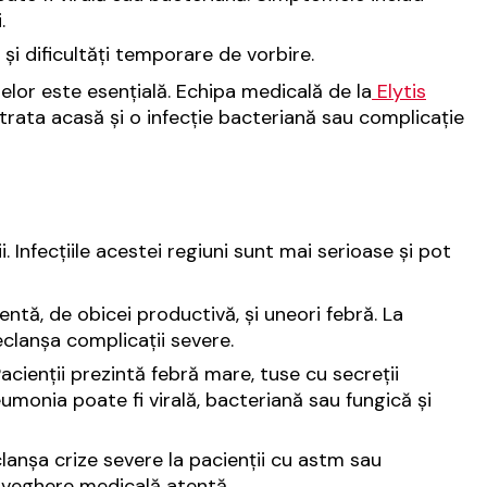
.
 și dificultăți temporare de vorbire.
lor este esențială. Echipa medicală de la
Elytis
 trata acasă și o infecție bacteriană sau complicație
i. Infecțiile acestei regiuni sunt mai serioase și pot
ntă, de obicei productivă, și uneori febră. La
eclanșa complicații severe.
acienții prezintă febră mare, tuse cu secreții
eumonia poate fi virală, bacteriană sau fungică și
clanșa crize severe la pacienții cu astm sau
veghere medicală atentă.