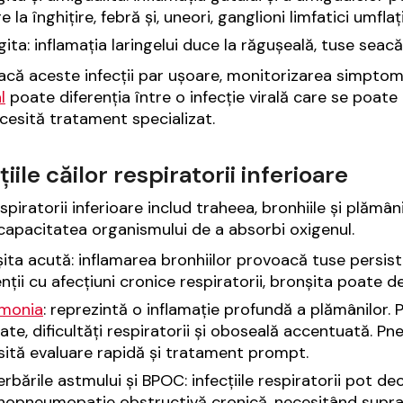
e la înghițire, febră și, uneori, ganglioni limfatici umflați
gita: inflamația laringelui duce la răgușeală, tuse seacă
acă aceste infecții par ușoare, monitorizarea simptome
l
poate diferenția între o infecție virală care se poate
cesită tratament specializat.
țiile căilor respiratorii inferioare
spiratorii inferioare includ traheea, bronhiile și plămâni
capacitatea organismului de a absorbi oxigenul.
ita acută: inflamarea bronhiilor provoacă tuse persiste
nții cu afecțiuni cronice respiratorii, bronșita poate d
monia
: reprezintă o inflamație profundă a plămânilor. P
ate, dificultăți respiratorii și oboseală accentuată. Pn
ită evaluare rapidă și tratament prompt.
rbările astmului și BPOC: infecțiile respiratorii pot de
hopneumopatie obstructivă cronică, necesitând supra