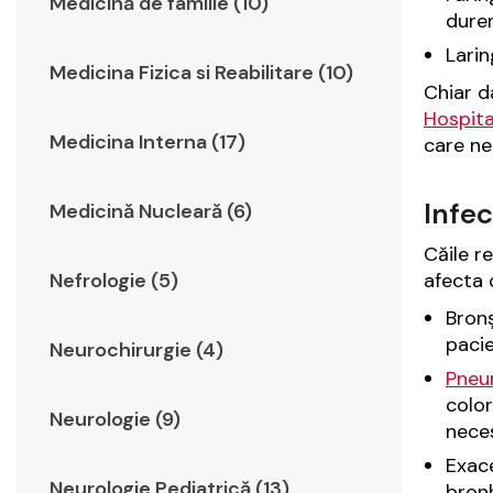
Medicină de familie (10)
durer
Larin
Medicina Fizica si Reabilitare (10)
Chiar d
Hospita
Medicina Interna (17)
care ne
Infec
Medicină Nucleară (6)
Căile re
afecta 
Nefrologie (5)
Bronș
pacie
Neurochirurgie (4)
Pneu
color
Neurologie (9)
neces
Exace
Neurologie Pediatrică (13)
bron