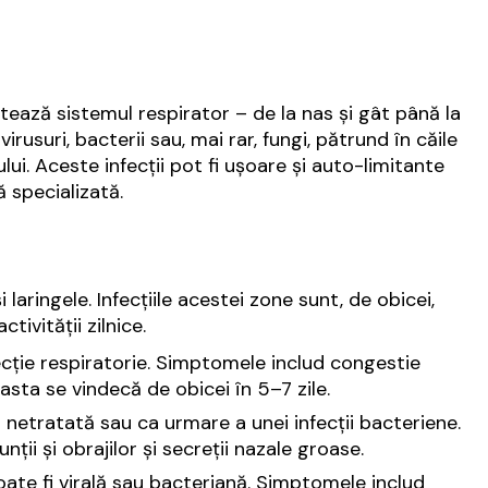
ctează sistemul respirator – de la nas și gât până la
rusuri, bacterii sau, mai rar, fungi, pătrund în căile
ui. Aceste infecții pot fi ușoare și auto-limitante
 specializată.
i laringele. Infecțiile acestei zone sunt, de obicei,
ivității zilnice.
ecție respiratorie. Simptomele includ congestie
easta se vindecă de obicei în 5–7 zile.
 netratată sau ca urmare a unei infecții bacteriene.
unții și obrajilor și secreții nazale groase.
poate fi virală sau bacteriană. Simptomele includ