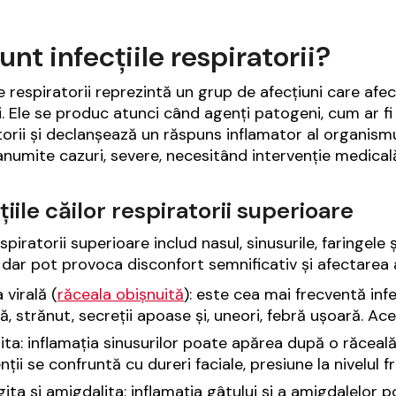
unt infecțiile respiratorii?
ile respiratorii reprezintă un grup de afecțiuni care afe
. Ele se produc atunci când agenți patogeni, cum ar fi vi
torii și declanșează un răspuns inflamator al organismul
 anumite cazuri, severe, necesitând intervenție medicală
țiile căilor respiratorii superioare
spiratorii superioare includ nasul, sinusurile, faringele ș
 dar pot provoca disconfort semnificativ și afectarea act
a virală (
răceala obișnuită
): este cea mai frecventă inf
ă, strănut, secreții apoase și, uneori, febră ușoară. Ac
ita: inflamația sinusurilor poate apărea după o răceală
nții se confruntă cu dureri faciale, presiune la nivelul fr
gita și amigdalita: inflamația gâtului și a amigdalelor 