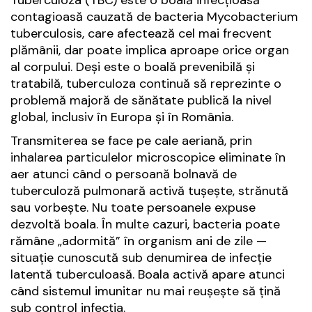
contagioasă cauzată de bacteria
Mycobacterium
tuberculosis
, care afectează cel mai frecvent
plămânii, dar poate implica aproape orice organ
al corpului. Deși este o boală prevenibilă și
tratabilă, tuberculoza continuă să reprezinte o
problemă majoră de sănătate publică la nivel
global, inclusiv în Europa și în România.
Transmiterea se face pe cale aeriană, prin
inhalarea particulelor microscopice eliminate în
aer atunci când o persoană bolnavă de
tuberculoză pulmonară activă tușește, strănută
sau vorbește. Nu toate persoanele expuse
dezvoltă boala. În multe cazuri, bacteria poate
rămâne „adormită” în organism ani de zile —
situație cunoscută sub denumirea de infecție
latentă tuberculoasă. Boala activă apare atunci
când sistemul imunitar nu mai reușește să țină
sub control infecția.