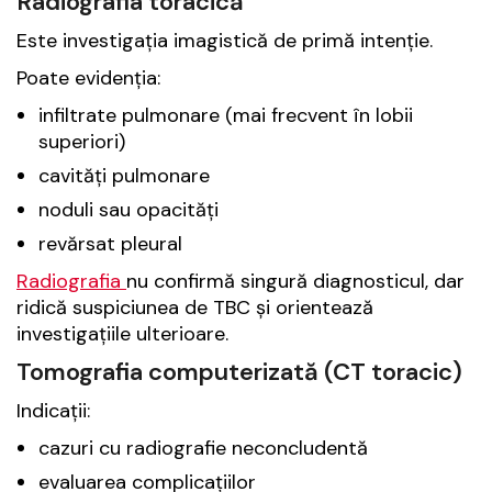
Radiografia toracică
Este investigația imagistică de primă intenție.
Poate evidenția:
infiltrate pulmonare (mai frecvent în lobii
superiori)
cavități pulmonare
noduli sau opacități
revărsat pleural
Radiografia
nu confirmă singură diagnosticul, dar
ridică suspiciunea de TBC și orientează
investigațiile ulterioare.
Tomografia computerizată (CT toracic)
Indicații:
cazuri cu radiografie neconcludentă
evaluarea complicațiilor