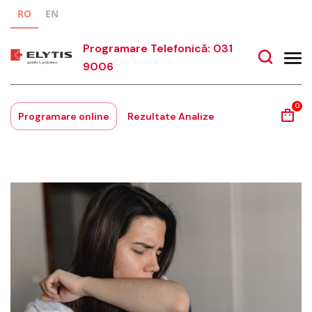
RO
EN
Programare Telefonică: 031
9006
0
Programare online
Rezultate Analize