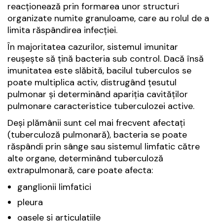
reacționează prin formarea unor structuri
organizate numite granuloame, care au rolul de a
limita răspândirea infecției.
În majoritatea cazurilor, sistemul imunitar
reușește să țină bacteria sub control. Dacă însă
imunitatea este slăbită, bacilul tuberculos se
poate multiplica activ, distrugând țesutul
pulmonar și determinând apariția cavităților
pulmonare caracteristice tuberculozei active.
Deși plămânii sunt cel mai frecvent afectați
(tuberculoză pulmonară), bacteria se poate
răspândi prin sânge sau sistemul limfatic către
alte organe, determinând tuberculoză
extrapulmonară, care poate afecta:
ganglionii limfatici
pleura
oasele și articulațiile