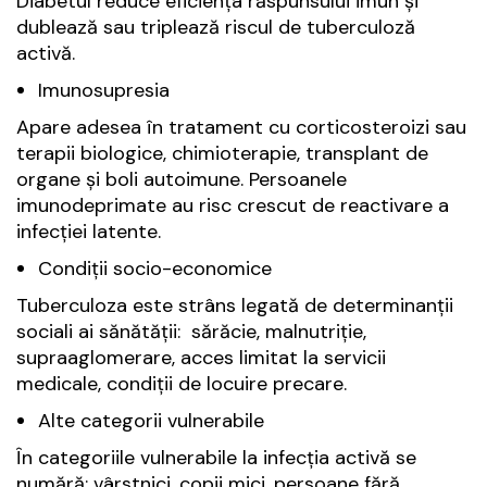
Diabetul reduce eficiența răspunsului imun și
dublează sau triplează riscul de tuberculoză
activă.
Imunosupresia
Apare adesea în tratament cu corticosteroizi sau
terapii biologice, chimioterapie, transplant de
organe și boli autoimune. Persoanele
imunodeprimate au risc crescut de reactivare a
infecției latente.
Condiții socio-economice
Tuberculoza este strâns legată de determinanții
sociali ai sănătății: sărăcie, malnutriție,
supraaglomerare, acces limitat la servicii
medicale, condiții de locuire precare.
Alte categorii vulnerabile
În categoriile vulnerabile la infecția activă se
numără: vârstnici, copii mici, persoane fără