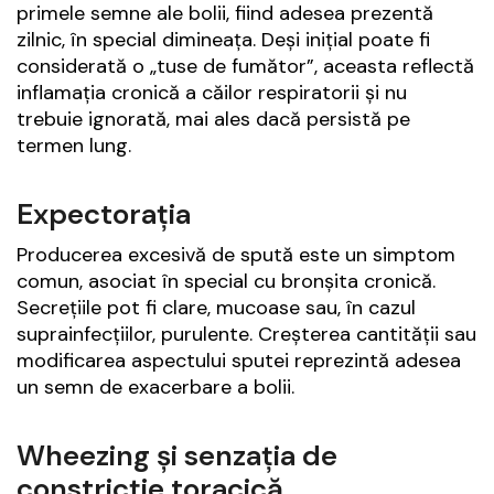
primele semne ale bolii, fiind adesea prezentă
zilnic, în special dimineața. Deși inițial poate fi
considerată o „tuse de fumător”, aceasta reflectă
inflamația cronică a căilor respiratorii și nu
trebuie ignorată, mai ales dacă persistă pe
termen lung.
Expectorația
Producerea excesivă de spută este un simptom
comun, asociat în special cu bronșita cronică.
Secrețiile pot fi clare, mucoase sau, în cazul
suprainfecțiilor, purulente. Creșterea cantității sau
modificarea aspectului sputei reprezintă adesea
un semn de exacerbare a bolii.
Wheezing și senzația de
constricție toracică