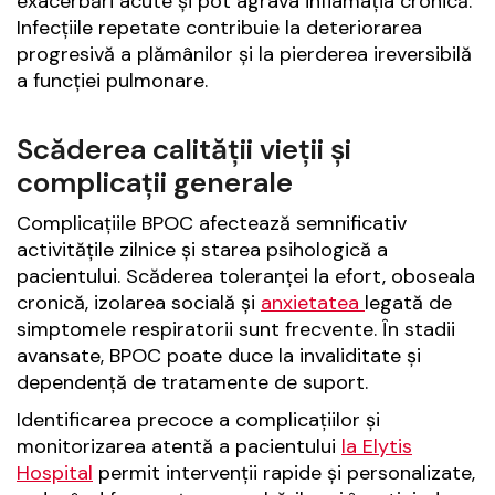
exacerbări acute și pot agrava inflamația cronică.
Infecțiile repetate contribuie la deteriorarea
progresivă a plămânilor și la pierderea ireversibilă
a funcției pulmonare.
Scăderea calității vieții și
complicații generale
Complicațiile BPOC afectează semnificativ
activitățile zilnice și starea psihologică a
pacientului. Scăderea toleranței la efort, oboseala
cronică, izolarea socială și
anxietatea
legată de
simptomele respiratorii sunt frecvente. În stadii
avansate, BPOC poate duce la invaliditate și
dependență de tratamente de suport.
Identificarea precoce a complicațiilor și
monitorizarea atentă a pacientului
la Elytis
Hospital
permit intervenții rapide și personalizate,