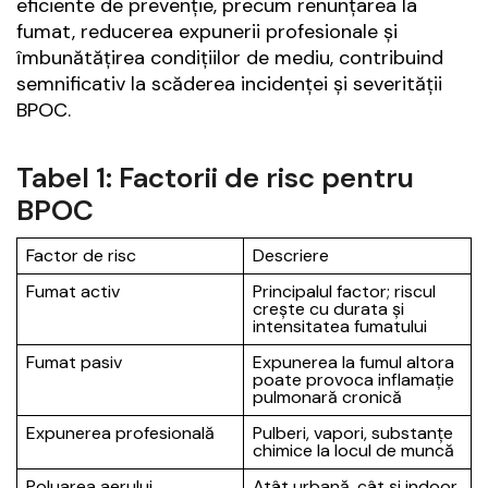
eficiente de prevenție, precum renunțarea la
fumat, reducerea expunerii profesionale și
îmbunătățirea condițiilor de mediu, contribuind
semnificativ la scăderea incidenței și severității
BPOC.
Tabel 1: Factorii de risc pentru
BPOC
Factor de risc
Descriere
Fumat activ
Principalul factor; riscul
crește cu durata și
intensitatea fumatului
Fumat pasiv
Expunerea la fumul altora
poate provoca inflamație
pulmonară cronică
Expunerea profesională
Pulberi, vapori, substanțe
chimice la locul de muncă
Poluarea aerului
Atât urbană, cât și indoor