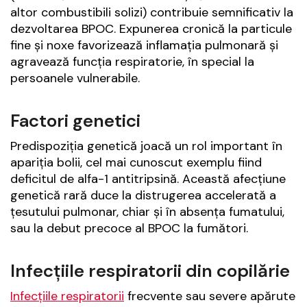
altor combustibili solizi) contribuie semnificativ la
dezvoltarea BPOC. Expunerea cronică la particule
fine și noxe favorizează inflamația pulmonară și
agravează funcția respiratorie, în special la
persoanele vulnerabile.
Factori genetici
Predispoziția genetică joacă un rol important în
apariția bolii, cel mai cunoscut exemplu fiind
deficitul de alfa-1 antitripsină. Această afecțiune
genetică rară duce la distrugerea accelerată a
țesutului pulmonar, chiar și în absența fumatului,
sau la debut precoce al BPOC la fumători.
Infecțiile respiratorii din copilărie
Infecțiile respiratorii
frecvente sau severe apărute