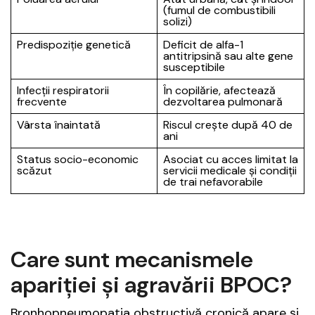
(fumul de combustibili
solizi)
Predispoziție genetică
Deficit de alfa-1
antitripsină sau alte gene
susceptibile
Infecții respiratorii
În copilărie, afectează
frecvente
dezvoltarea pulmonară
Vârsta înaintată
Riscul crește după 40 de
ani
Status socio-economic
Asociat cu acces limitat la
scăzut
servicii medicale și condiții
de trai nefavorabile
Care sunt mecanismele
apariției și agravării BPOC?
Bronhopneumopatia obstructivă cronică apare și