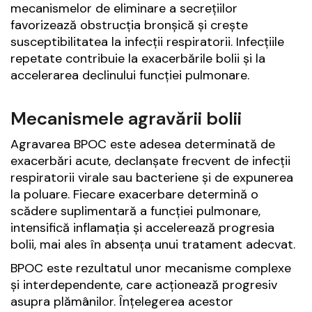
mecanismelor de eliminare a secrețiilor
favorizează obstrucția bronșică și crește
susceptibilitatea la infecții respiratorii. Infecțiile
repetate contribuie la exacerbările bolii și la
accelerarea declinului funcției pulmonare.
Mecanismele agravării bolii
Agravarea BPOC este adesea determinată de
exacerbări acute, declanșate frecvent de infecții
respiratorii virale sau bacteriene și de expunerea
la poluare. Fiecare exacerbare determină o
scădere suplimentară a funcției pulmonare,
intensifică inflamația și accelerează progresia
bolii, mai ales în absența unui tratament adecvat.
BPOC este rezultatul unor mecanisme complexe
și interdependente, care acționează progresiv
asupra plămânilor. Înțelegerea acestor