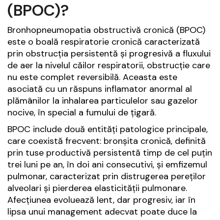
(BPOC)?
Bronhopneumopatia obstructivă cronică (BPOC)
este o boală respiratorie cronică caracterizată
prin obstrucția persistentă și progresivă a fluxului
de aer la nivelul căilor respiratorii, obstrucție care
nu este complet reversibilă. Aceasta este
asociată cu un răspuns inflamator anormal al
plămânilor la inhalarea particulelor sau gazelor
nocive, în special a fumului de țigară.
BPOC include două entități patologice principale,
care coexistă frecvent: bronșita cronică, definită
prin tuse productivă persistentă timp de cel puțin
trei luni pe an, în doi ani consecutivi, și emfizemul
pulmonar, caracterizat prin distrugerea pereților
alveolari și pierderea elasticității pulmonare.
Afecțiunea evoluează lent, dar progresiv, iar în
lipsa unui management adecvat poate duce la