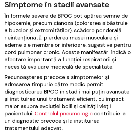
Simptome în stadii avansate
În formele severe de BPOC pot apărea semne de
hipoxemie, precum cianoza (colorarea albăstruie
a buzelor și extremităților), scădere ponderală
neintenționată, pierderea masei musculare și
edeme ale membrelor inferioare, sugestive pentru
cord pulmonar cronic. Aceste manifestări indică o
afectare importantă a funcției respiratorii și
necesită evaluare medicală de specialitate.
Recunoașterea precoce a simptomelor și
adresarea timpurie către medic permit
diagnosticarea BPOC în stadii mai puțin avansate
și instituirea unui tratament eficient, cu impact
major asupra evoluției bolii și calității vieții
pacientului.
Controlul pneumologic
contribuie la
un diagnostic precoce și la instituirea
tratamentului adecvat.