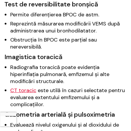
Test de reversibilitate bronșică
Permite diferențierea BPOC de astm.
Reprezintă măsurarea modificării VEMS după
administrarea unui bronhodilatator.
Obstrucția în BPOC este parțial sau
nereversibilă.
Imagistica toracică
Radiografia toracică poate evidenția
hiperinflația pulmonară, emfizemul și alte
modificări structurale.
CT toracic
este utilă în cazuri selectate pentru
evaluarea extentului emfizemului și a
complicațiilor.
Gazometria arterială și pulsoximetria
Evaluează nivelul oxigenului și al dioxidului de