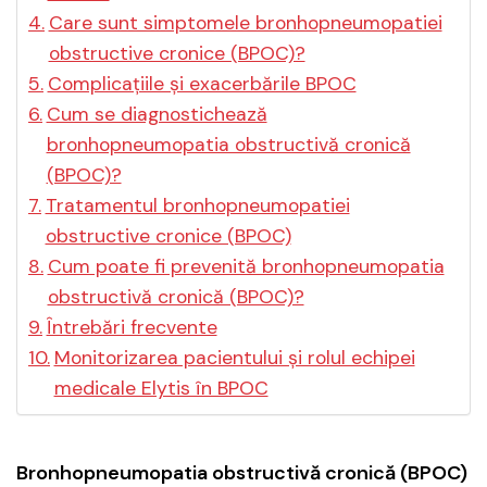
Care sunt simptomele bronhopneumopatiei
obstructive cronice (BPOC)?
Complicațiile și exacerbările BPOC
Cum se diagnostichează
bronhopneumopatia obstructivă cronică
(BPOC)?
Tratamentul bronhopneumopatiei
obstructive cronice (BPOC)
Cum poate fi prevenită bronhopneumopatia
obstructivă cronică (BPOC)?
Întrebări frecvente
Monitorizarea pacientului și rolul echipei
medicale Elytis în BPOC
Bronhopneumopatia obstructivă cronică (BPOC)