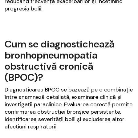
reducând frecvența exacerbărilor și încetinind
progresia bolii.
Cum se diagnostichează
bronhopneumopatia
obstructivă cronică
(BPOC)?
Diagnosticarea BPOC se bazează pe o combinație
între anamneză detaliată, examinare clinică și
investigații paraclinice. Evaluarea corectă permite
confirmarea obstrucției bronșice persistente,
identificarea severității bolii și excluderea altor
afecțiuni respiratorii.