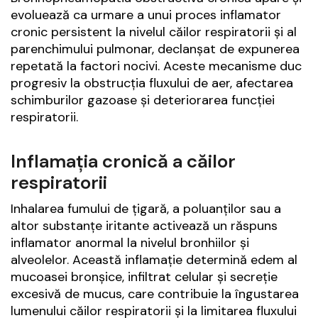
evoluează ca urmare a unui proces inflamator
cronic persistent la nivelul căilor respiratorii și al
parenchimului pulmonar, declanșat de expunerea
repetată la factori nocivi. Aceste mecanisme duc
progresiv la obstrucția fluxului de aer, afectarea
schimburilor gazoase și deteriorarea funcției
respiratorii.
Inflamația cronică a căilor
respiratorii
Inhalarea fumului de țigară, a poluanților sau a
altor substanțe iritante activează un răspuns
inflamator anormal la nivelul bronhiilor și
alveolelor. Această inflamație determină edem al
mucoasei bronșice, infiltrat celular și secreție
excesivă de mucus, care contribuie la îngustarea
lumenului căilor respiratorii și la limitarea fluxului