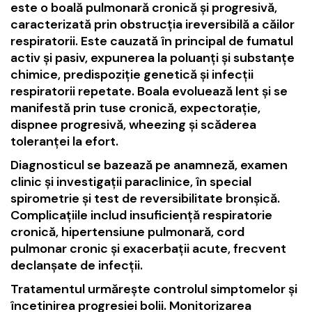
este o boală pulmonară cronică și progresivă,
caracterizată prin obstrucția ireversibilă a căilor
respiratorii. Este cauzată în principal de fumatul
activ și pasiv, expunerea la poluanți și substanțe
chimice, predispoziție genetică și infecții
respiratorii repetate. Boala evoluează lent și se
manifestă prin tuse cronică, expectorație,
dispnee progresivă, wheezing și scăderea
toleranței la efort.
Diagnosticul se bazează pe anamneză, examen
clinic și investigații paraclinice, în special
spirometrie și test de reversibilitate bronșică.
Complicațiile includ insuficiență respiratorie
cronică, hipertensiune pulmonară, cord
pulmonar cronic și exacerbații acute, frecvent
declanșate de infecții.
Tratamentul urmărește controlul simptomelor și
încetinirea progresiei bolii. Monitorizarea