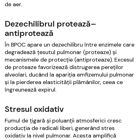
de aer.
Dezechilibrul protează–
antiprotează
În BPOC apare un dezechilibru între enzimele care
degradează țesutul pulmonar (proteaze) și
mecanismele de protecție (antiproteaze). Excesul
de proteaze favorizează distrugerea pereților
alveolari, ducând la apariția emfizemului pulmonar
și la pierderea elasticității plămânilor, ceea ce
îngreunează expirul.
Stresul oxidativ
Fumul de țigară și poluanții atmosferici cresc
producția de radicali liberi, generând stres
oxidativ la nivel pulmonar. Acesta amplifică