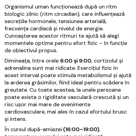
Organismul uman funcționează după un ritm
biologic zilnic (ritm circadian), care influențează
secrețiile hormonale, tensiunea arterială,
frecvența cardiacă și nivelul de energie.
Cunoașterea acestor ritmuri te ajută să alegi
momentele optime pentru efort fizic – în funcție
de obiectivul propus.
Dimineața, între orele
6:00 și 9:00
, cortizolul și
adrenalina sunt mai ridicate. Exercițiul fizic în
acest interval poate stimula metabolismul și ajută
la arderea grăsimilor, fiind ideal pentru scădere în
greutate. Cu toate acestea, la unele persoane
poate exista o rigiditate vasculară crescută și un
risc ușor mai mare de evenimente
cardiovasculare, mai ales în cazul efortului brusc
și intens.
În cursul după-amiezei
(16:00–19:00)
,