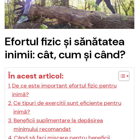
Efortul fizic și sănătatea
inimii: cât, cum și când?
În acest articol:
De ce este important efortul fizic pentru
inimă?
Ce tipuri de exerciții sunt eficiente pentru
inimă?
Beneficii suplimentare la depășirea
minimului recomandat
Când să faci mișcare pentru beneficii