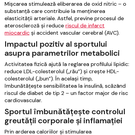
Mișcarea stimulează eliberarea de oxid nitric – o
substanță care contribuie la menținerea
elasticității arteriale. Astfel, previne procesul de
ateroscleroză și reduce
riscul de infarct
miocardic
și accident vascular cerebral (AVC).
Impactul pozitiv al sportului
asupra parametrilor metabolici
Activitatea fizică ajută la reglarea profilului lipidic:
reduce LDL-colesterolul („rău”) și crește HDL-
colesterolul („bun”). În același timp,
îmbunătățește sensibilitatea la insulină, scăzând
riscul de diabet de tip 2 – un factor major de risc
cardiovascular.
Sportul îmbunătățește controlul
greutății corporale și inflamației
Prin arderea caloriilor și stimularea