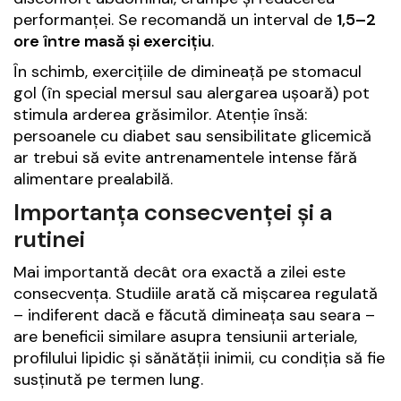
performanței. Se recomandă un interval de
1,5–2
ore între masă și exercițiu
.
În schimb, exercițiile de dimineață pe stomacul
gol (în special mersul sau alergarea ușoară) pot
stimula arderea grăsimilor. Atenție însă:
persoanele cu diabet sau sensibilitate glicemică
ar trebui să evite antrenamentele intense fără
alimentare prealabilă.
Importanța consecvenței și a
rutinei
Mai importantă decât ora exactă a zilei este
consecvența. Studiile arată că mișcarea regulată
– indiferent dacă e făcută dimineața sau seara –
are beneficii similare asupra tensiunii arteriale,
profilului lipidic și sănătății inimii, cu condiția să fie
susținută pe termen lung.