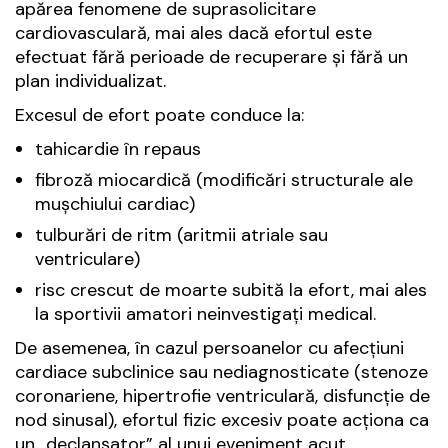
apărea fenomene de suprasolicitare
cardiovasculară, mai ales dacă efortul este
efectuat fără perioade de recuperare și fără un
plan individualizat.
Excesul de efort poate conduce la:
tahicardie în repaus
fibroză miocardică (modificări structurale ale
mușchiului cardiac)
tulburări de ritm (aritmii atriale sau
ventriculare)
risc crescut de moarte subită la efort, mai ales
la sportivii amatori neinvestigați medical.
De asemenea, în cazul persoanelor cu afecțiuni
cardiace subclinice sau nediagnosticate (stenoze
coronariene, hipertrofie ventriculară, disfuncție de
nod sinusal), efortul fizic excesiv poate acționa ca
un „declanșator” al unui eveniment acut.