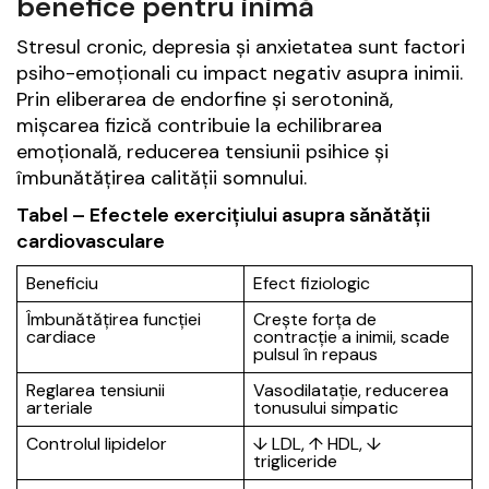
benefice pentru inimă
Stresul cronic, depresia și anxietatea sunt factori
psiho-emoționali cu impact negativ asupra inimii.
Prin eliberarea de endorfine și serotonină,
mișcarea fizică contribuie la echilibrarea
emoțională, reducerea tensiunii psihice și
îmbunătățirea calității somnului.
Tabel – Efectele exercițiului asupra sănătății
cardiovasculare
Beneficiu
Efect fiziologic
Îmbunătățirea funcției
Crește forța de
cardiace
contracție a inimii, scade
pulsul în repaus
Reglarea tensiunii
Vasodilatație, reducerea
arteriale
tonusului simpatic
Controlul lipidelor
↓ LDL, ↑ HDL, ↓
trigliceride