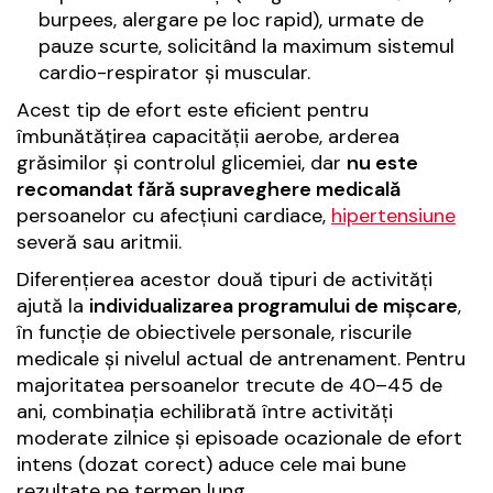
burpees, alergare pe loc rapid), urmate de
pauze scurte, solicitând la maximum sistemul
cardio-respirator și muscular.
Acest tip de efort este eficient pentru
îmbunătățirea capacității aerobe, arderea
grăsimilor și controlul glicemiei, dar
nu este
recomandat fără supraveghere medicală
persoanelor cu afecțiuni cardiace,
hipertensiune
severă sau aritmii.
Diferențierea acestor două tipuri de activități
ajută la
individualizarea programului de mișcare
,
în funcție de obiectivele personale, riscurile
medicale și nivelul actual de antrenament. Pentru
majoritatea persoanelor trecute de 40–45 de
ani, combinația echilibrată între activități
moderate zilnice și episoade ocazionale de efort
intens (dozat corect) aduce cele mai bune
rezultate pe termen lung.