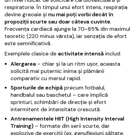
respiratorie. În timpul unui efort intens, respirația
devine greoaie și
nu mai poți vorbi decât în
propoziții scurte sau doar câteva cuvinte
.
Frecvența cardiacă ajunge la 70–85% din maximul
teoretic (220 minus vârsta), iar senzația de efort
este semnificativă.
Exemplele clasice de
activitate intensă
includ:
Alergarea
– chiar și la un ritm ușor, aceasta
solicită mai puternic inima și plămânii
comparativ cu mersul rapid.
Sporturile de echipă
precum fotbalul,
handbalul sau baschetul – care implică
sprinturi, schimbări de direcție și efort
intermitent de intensitate crescută.
Antrenamentele HIIT (High Intensity Interval
Training)
– formate din serii scurte, dar
explozive de exerciții (ex. genuflexiuni săltate,