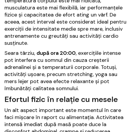
temperatura corpului este mai ridicată,
musculatura este mai flexibilă, iar performanțele
fizice și capacitatea de efort ating un vârf. De
aceea, acest interval este considerat ideal pentru
exerciții de intensitate medie spre mare, inclusiv
antrenamente cu greutăți sau activități cardio
susținute.
Seara târziu,
după ora 20:00
, exercițiile intense
pot interfera cu somnul din cauza creșterii
adrenalinei și a temperaturii corporale. Totuși,
activități ușoare, precum stretching, yoga sau
mers lejer pot avea efecte relaxante și pot
îmbunătăți calitatea somnului.
Efortul fizic în relație cu mesele
Un alt aspect important este momentul în care
faci mișcare în raport cu alimentația. Activitatea
intensă imediat după masă poate duce la
disconfort abdominal, crampe și reducerea