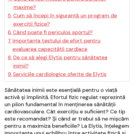
maxime?
Cum să începi în siguranță un program de
exerciții fizice?
Când poate fi periculos sportul?
Importanța testului de efort pentru
evaluarea capacității cardiace
De ce să alegi Elytis pentru sănătatea
inimii?
Serviciile cardiologice oferite de Elytis
Sănătatea inimii este esențială pentru o viață
activă și împlinită. Efortul fizic regulat reprezintă
un pilon fundamental în menținerea sănătății
cardiovasculare. Cât exercițiu e suficient? Ce tip
este recomandat? Și când ar trebui să ne mișcăm
pentru a maximiza beneficiile? La Elytis, înțelegem
importanța unui echilibru între activitate fizică și