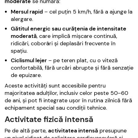
moderate
se numără:
Mersul rapid
– cel puțin 5 km/h, fără a ajunge la
alergare.
Gătitul energic sau curățenia de intensitate
moderată
, care implică mișcare continuă,
ridicări, coborâri și deplasări frecvente în
spațiu.
Ciclismul lejer
– pe teren plat, cu o viteză
confortabilă, fără urcări abrupte și fără senzație
de epuizare.
Aceste activități sunt accesibile pentru
majoritatea adulților, inclusiv celor peste 50–60
de ani, și pot fi integrate ușor în rutina zilnică fără
echipament special sau condiții tehnice.
Activitate fizică intensă
Pe de altă parte,
activitatea intensă
presupune
un nivel ridicat de solicitare cardiovasculară și