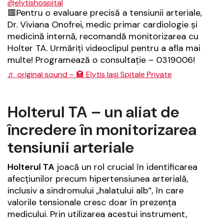
@elytishospital
🟥Pentru o evaluare precisă a tensiunii arteriale,
Dr. Viviana Onofrei, medic primar cardiologie și
medicină internă, recomandă monitorizarea cu
Holter TA. Urmăriți videoclipul pentru a afla mai
multe! Programează o consultație – 0319006!
♬ original sound – 🏩 Elytis Iași Spitale Private
Holterul TA – un aliat de
încredere în monitorizarea
tensiunii arteriale
Holterul TA
joacă un rol crucial în identificarea
afecțiunilor precum hipertensiunea arterială,
inclusiv a sindromului „halatului alb”, în care
valorile tensionale cresc doar în prezența
medicului. Prin utilizarea acestui instrument,