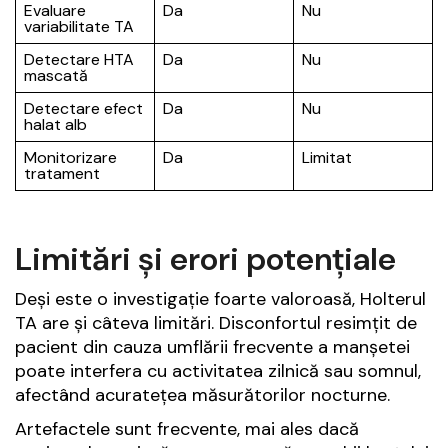
Evaluare
Da
Nu
variabilitate TA
Detectare HTA
Da
Nu
mascată
Detectare efect
Da
Nu
halat alb
Monitorizare
Da
Limitat
tratament
Limitări și erori potențiale
Deși este o investigație foarte valoroasă, Holterul
TA are și câteva limitări. Disconfortul resimțit de
pacient din cauza umflării frecvente a manșetei
poate interfera cu activitatea zilnică sau somnul,
afectând acuratețea măsurătorilor nocturne.
Artefactele sunt frecvente, mai ales dacă