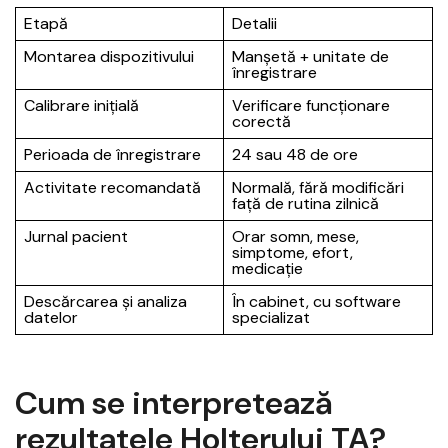
Etapă
Detalii
Montarea dispozitivului
Manșetă + unitate de
înregistrare
Calibrare inițială
Verificare funcționare
corectă
Perioada de înregistrare
24 sau 48 de ore
Activitate recomandată
Normală, fără modificări
față de rutina zilnică
Jurnal pacient
Orar somn, mese,
simptome, efort,
medicație
Descărcarea și analiza
În cabinet, cu software
datelor
specializat
Cum se interpretează
rezultatele Holterului TA?