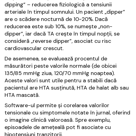
dipping” – reducerea fiziologică a tensiunii
arteriale în timpul somnului. Un pacient „dipper”
are o scădere nocturnă de 10-20%. Dacă
reducerea este sub 10%, se numește „non-
dipper”, iar dacă TA crește în timpul nopții, se
consideră „reverse dipper”, asociat cu risc
cardiovascular crescut.
De asemenea, se evaluează procentul de
măsurători peste valorile normale (de obicei
135/85 mmHg ziua, 120/70 mmHg noaptea).
Aceste valori sunt utile pentru a stabili dacă
pacientul are HTA susținută, HTA de halat alb sau
HTA mascată.
Software-ul permite și corelarea valorilor
tensionale cu simptomele notate în jurnal, oferind
o imagine clinică valoroasă. Spre exemplu,
episoadele de amețeală pot fi asociate cu
hipotensiuni tranzitorii.