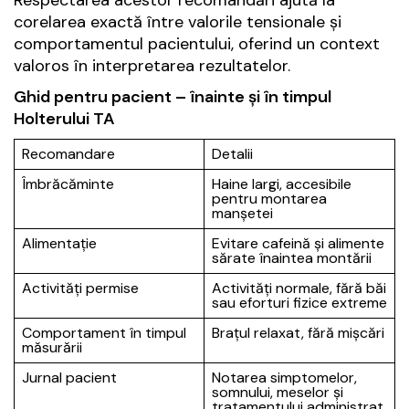
Respectarea acestor recomandări ajută la
corelarea exactă între valorile tensionale și
comportamentul pacientului, oferind un context
valoros în interpretarea rezultatelor.
Ghid pentru pacient – înainte și în timpul
Holterului TA
Recomandare
Detalii
Îmbrăcăminte
Haine largi, accesibile
pentru montarea
manșetei
Alimentație
Evitare cafeină și alimente
sărate înaintea montării
Activități permise
Activități normale, fără băi
sau eforturi fizice extreme
Comportament în timpul
Brațul relaxat, fără mișcări
măsurării
Jurnal pacient
Notarea simptomelor,
somnului, meselor și
tratamentului administrat