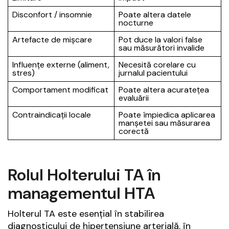
Disconfort / insomnie
Poate altera datele
nocturne
Artefacte de mișcare
Pot duce la valori false
sau măsurători invalide
Influențe externe (aliment,
Necesită corelare cu
stres)
jurnalul pacientului
Comportament modificat
Poate altera acuratețea
evaluării
Contraindicații locale
Poate împiedica aplicarea
manșetei sau măsurarea
corectă
Rolul Holterului TA în
managementul HTA
Holterul TA este esențial în stabilirea
diagnosticului de hipertensiune arterială, în