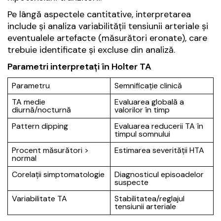
Pe lângă aspectele cantitative, interpretarea
include și analiza variabilității tensiunii arteriale și
eventualele artefacte (măsurători eronate), care
trebuie identificate și excluse din analiză.
Parametri interpretați în Holter TA
Parametru
Semnificație clinică
TA medie
Evaluarea globală a
diurnă/nocturnă
valorilor în timp
Pattern dipping
Evaluarea reducerii TA în
timpul somnului
Procent măsurători >
Estimarea severității HTA
normal
Corelații simptomatologie
Diagnosticul episoadelor
suspecte
Variabilitate TA
Stabilitatea/reglajul
tensiunii arteriale