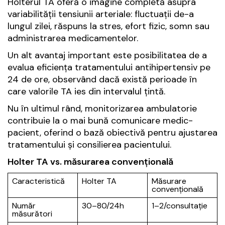
Holterul TA oferă o imagine completă asupra
variabilității tensiunii arteriale: fluctuații de-a
lungul zilei, răspuns la stres, efort fizic, somn sau
administrarea medicamentelor.
Un alt avantaj important este posibilitatea de a
evalua eficiența tratamentului antihipertensiv pe
24 de ore, observând dacă există perioade în
care valorile TA ies din intervalul țintă.
Nu în ultimul rând, monitorizarea ambulatorie
contribuie la o mai bună comunicare medic-
pacient, oferind o bază obiectivă pentru ajustarea
tratamentului și consilierea pacientului.
Holter TA vs. măsurarea convențională
Caracteristică
Holter TA
Măsurare
convențională
Număr
30–80/24h
1–2/consultație
măsurători