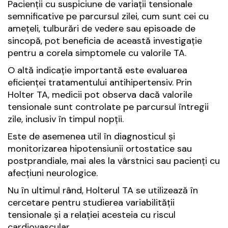
Pacienții cu suspiciune de variații tensionale
semnificative pe parcursul zilei, cum sunt cei cu
amețeli, tulburări de vedere sau episoade de
sincopă, pot beneficia de această investigație
pentru a corela simptomele cu valorile TA.
O altă indicație importantă este evaluarea
eficienței tratamentului antihipertensiv. Prin
Holter TA, medicii pot observa dacă valorile
tensionale sunt controlate pe parcursul întregii
zile, inclusiv în timpul nopții.
Este de asemenea util în diagnosticul și
monitorizarea hipotensiunii ortostatice sau
postprandiale, mai ales la vârstnici sau pacienți cu
afecțiuni neurologice.
Nu în ultimul rând, Holterul TA se utilizează în
cercetare pentru studierea variabilității
tensionale și a relației acesteia cu riscul
cardiovascular.