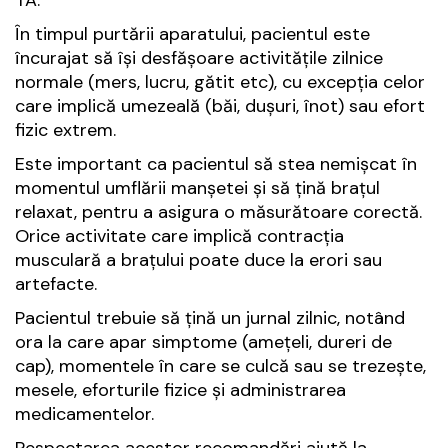
TA.
În timpul purtării aparatului, pacientul este
încurajat să își desfășoare activitățile zilnice
normale (mers, lucru, gătit etc), cu excepția celor
care implică umezeală (băi, dușuri, înot) sau efort
fizic extrem.
Este important ca pacientul să stea nemișcat în
momentul umflării manșetei și să țină brațul
relaxat, pentru a asigura o măsurătoare corectă.
Orice activitate care implică contracția
musculară a brațului poate duce la erori sau
artefacte.
Pacientul trebuie să țină un jurnal zilnic, notând
ora la care apar simptome (amețeli, dureri de
cap), momentele în care se culcă sau se trezește,
mesele, eforturile fizice și administrarea
medicamentelor.