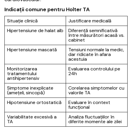
Indicații comune pentru Holter TA
Situație clinică
Justificare medicală
Hipertensiune de halat alb
Diferență semnificativă
între măsurători acasă vs.
cabinet
Hipertensiune mascată
Tensiuni normale la medic,
dar ridicate în afara
acestuia
Monitorizarea
Evaluarea controlului pe
tratamentului
24h
antihipertensiv
Simptome inexplicate
Corelarea simptomelor cu
(amețeli, sincopă)
valorile TA
Hipotensiune ortostatică
Evaluare în context
funcțional
Variabilitate excesivă a
Analiza fluctuațiilor în
TA
diferite momente ale zilei