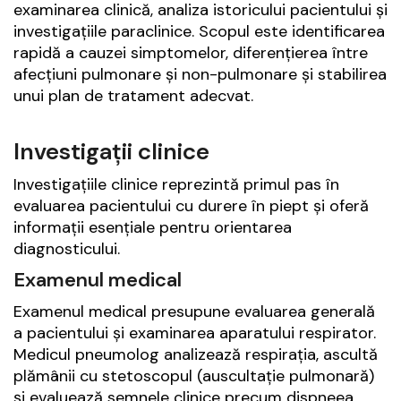
examinarea clinică, analiza istoricului pacientului și
investigațiile paraclinice. Scopul este identificarea
rapidă a cauzei simptomelor, diferențierea între
afecțiuni pulmonare și non-pulmonare și stabilirea
unui plan de tratament adecvat.
Investigații clinice
Investigațiile clinice reprezintă primul pas în
evaluarea pacientului cu durere în piept și oferă
informații esențiale pentru orientarea
diagnosticului.
Examenul medical
Examenul medical presupune evaluarea generală
a pacientului și examinarea aparatului respirator.
Medicul pneumolog analizează respirația, ascultă
plămânii cu stetoscopul (auscultație pulmonară)
și evaluează semnele clinice precum dispneea,