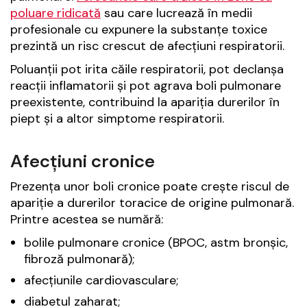
poluare ridicată
sau care lucrează în medii
profesionale cu expunere la substanțe toxice
prezintă un risc crescut de afecțiuni respiratorii.
Poluanții pot irita căile respiratorii, pot declanșa
reacții inflamatorii și pot agrava boli pulmonare
preexistente, contribuind la apariția durerilor în
piept și a altor simptome respiratorii.
Afecțiuni cronice
Prezența unor boli cronice poate crește riscul de
apariție a durerilor toracice de origine pulmonară.
Printre acestea se numără:
bolile pulmonare cronice (BPOC, astm bronșic,
fibroză pulmonară);
afecțiunile cardiovasculare;
diabetul zaharat;