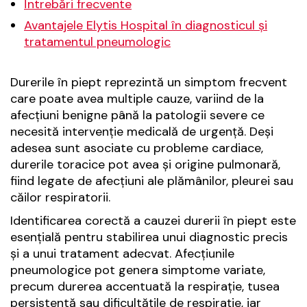
Întrebări frecvente
Avantajele Elytis Hospital în diagnosticul și
tratamentul pneumologic
Durerile în piept reprezintă un simptom frecvent
care poate avea multiple cauze, variind de la
afecțiuni benigne până la patologii severe ce
necesită intervenție medicală de urgență. Deși
adesea sunt asociate cu probleme cardiace,
durerile toracice pot avea și origine pulmonară,
fiind legate de afecțiuni ale plămânilor, pleurei sau
căilor respiratorii.
Identificarea corectă a cauzei durerii în piept este
esențială pentru stabilirea unui diagnostic precis
și a unui tratament adecvat. Afecțiunile
pneumologice pot genera simptome variate,
precum durerea accentuată la respirație, tusea
persistentă sau dificultățile de respirație, iar