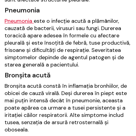
Pneumonia
Pneumonia
este o infecție acută a plămânilor,
cauzată de bacterii, virusuri sau fungi. Durerea
toracică apare adesea în formele cu afectare
pleurală și este însoțită de febră, tuse productivă,
frisoane și dificultăți de respirație. Severitatea
simptomelor depinde de agentul patogen și de
starea generală a pacientului.
Bronșita acută
Bronșita acută constă în inflamația bronhiilor, de
obicei de cauză virală. Deși durerea în piept este
mai puțin intensă decât în pneumonie, aceasta
poate apărea ca urmare a tusei persistente și a
iritației căilor respiratorii. Alte simptome includ
tusea, senzația de arsură retrosternală și
oboseala.