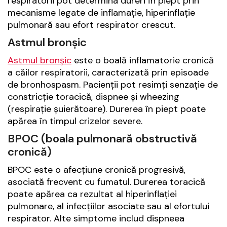
respiratorii pot determina dureri în piept prin
mecanisme legate de inflamație, hiperinflație
pulmonară sau efort respirator crescut.
Astmul bronșic
Astmul bronșic
este o boală inflamatorie cronică
a căilor respiratorii, caracterizată prin episoade
de bronhospasm. Pacienții pot resimți senzație de
constricție toracică, dispnee și wheezing
(respirație șuierătoare). Durerea în piept poate
apărea în timpul crizelor severe.
BPOC (boala pulmonară obstructivă
cronică)
BPOC este o afecțiune cronică progresivă,
asociată frecvent cu fumatul. Durerea toracică
poate apărea ca rezultat al hiperinflației
pulmonare, al infecțiilor asociate sau al efortului
respirator. Alte simptome includ dispneea