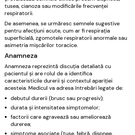
tusea, cianoza sau modificările frecvenței
respiratorii.
De asemenea, se urmăresc semnele sugestive
pentru afecțiuni acute, cum ar fi respirația
superficială, zgomotele respiratorii anormale sau
asimetria mișcărilor toracice.
Anamneza
Anamneza reprezintă discuția detaliată cu
pacientul și are rolul de a identifica
caracteristicile durerii și contextul apariției
acesteia. Medicul va adresa întrebări legate de:
debutul durerii (brusc sau progresiv);
durata și intensitatea simptomelor;
factorii care agravează sau ameliorează
durerea;
simptome asociate (tuse, febră, dispnee,