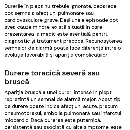
Durerile în piept nu trebuie ignorate, deoarece
pot semnala afecțiuni pulmonare sau
cardiovasculare grave. Deși unele episoade pot
avea cauze minore, există situații în care
prezentarea la medic este esențială pentru
diagnostic și tratament precoce. Recunoașterea
semnelor de alarmă poate face diferența între o
evoluție favorabilă și apariția complicațiilor.
Durere toracică severă sau
bruscă
Apariția bruscă a unei dureri intense în piept
reprezintă un semnal de alarmă major. Acest tip
de durere poate indica afecțiuni acute, precum
pneumotoraxul, embolia pulmonară sau infarctul
miocardic. Dacă durerea este puternică,
persistentă sau asociată cu alte simptome, este