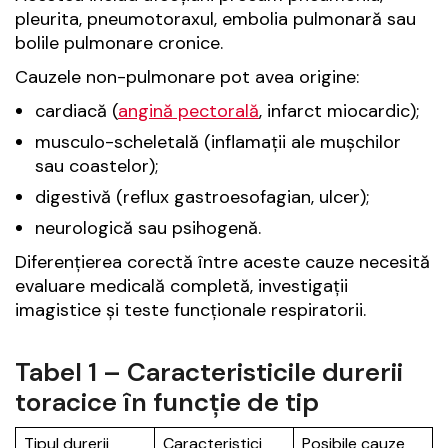
pleurita, pneumotoraxul, embolia pulmonară sau
bolile pulmonare cronice.
Cauzele non-pulmonare pot avea origine:
cardiacă (
angină pectorală
, infarct miocardic);
musculo-scheletală (inflamații ale mușchilor
sau coastelor);
digestivă (reflux gastroesofagian, ulcer);
neurologică sau psihogenă.
Diferențierea corectă între aceste cauze necesită
evaluare medicală completă, investigații
imagistice și teste funcționale respiratorii.
Tabel 1 – Caracteristicile durerii
toracice în funcție de tip
Tipul durerii
Caracteristici
Posibile cauze