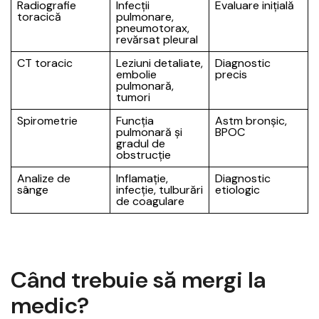
Radiografie
Infecții
Evaluare inițială
toracică
pulmonare,
pneumotorax,
revărsat pleural
CT toracic
Leziuni detaliate,
Diagnostic
embolie
precis
pulmonară,
tumori
Spirometrie
Funcția
Astm bronșic,
pulmonară și
BPOC
gradul de
obstrucție
Analize de
Inflamație,
Diagnostic
sânge
infecție, tulburări
etiologic
de coagulare
Când trebuie să mergi la
medic?