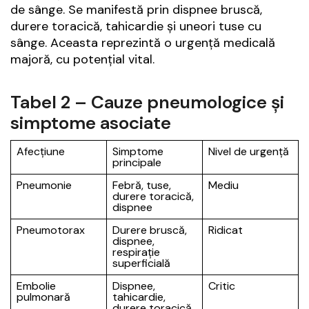
de sânge. Se manifestă prin dispnee bruscă,
durere toracică, tahicardie și uneori tuse cu
sânge. Aceasta reprezintă o urgență medicală
majoră, cu potențial vital.
Tabel 2 – Cauze pneumologice și
simptome asociate
Afecțiune
Simptome
Nivel de urgență
principale
Pneumonie
Febră, tuse,
Mediu
durere toracică,
dispnee
Pneumotorax
Durere bruscă,
Ridicat
dispnee,
respirație
superficială
Embolie
Dispnee,
Critic
pulmonară
tahicardie,
durere toracică,