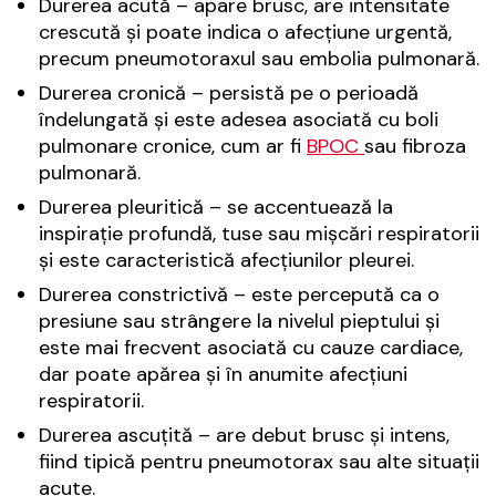
Durerea acută – apare brusc, are intensitate
crescută și poate indica o afecțiune urgentă,
precum pneumotoraxul sau embolia pulmonară.
Durerea cronică – persistă pe o perioadă
îndelungată și este adesea asociată cu boli
pulmonare cronice, cum ar fi
BPOC
sau fibroza
pulmonară.
Durerea pleuritică – se accentuează la
inspirație profundă, tuse sau mișcări respiratorii
și este caracteristică afecțiunilor pleurei.
Durerea constrictivă – este percepută ca o
presiune sau strângere la nivelul pieptului și
este mai frecvent asociată cu cauze cardiace,
dar poate apărea și în anumite afecțiuni
respiratorii.
Durerea ascuțită – are debut brusc și intens,
fiind tipică pentru pneumotorax sau alte situații
acute.