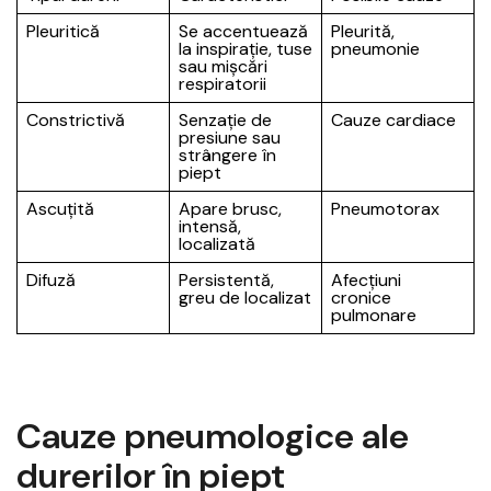
Pleuritică
Se accentuează
Pleurită,
la inspirație, tuse
pneumonie
sau mișcări
respiratorii
Constrictivă
Senzație de
Cauze cardiace
presiune sau
strângere în
piept
Ascuțită
Apare brusc,
Pneumotorax
intensă,
localizată
Difuză
Persistentă,
Afecțiuni
greu de localizat
cronice
pulmonare
Cauze pneumologice ale
durerilor în piept