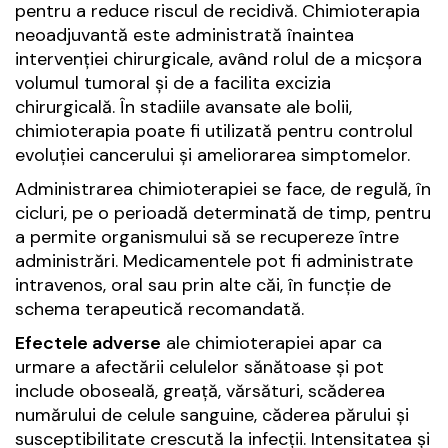
pentru a reduce riscul de recidivă. Chimioterapia
neoadjuvantă este administrată înaintea
intervenției chirurgicale, având rolul de a micșora
volumul tumoral și de a facilita excizia
chirurgicală. În stadiile avansate ale bolii,
chimioterapia poate fi utilizată pentru controlul
evoluției cancerului și ameliorarea simptomelor.
Administrarea chimioterapiei se face, de regulă, în
cicluri, pe o perioadă determinată de timp, pentru
a permite organismului să se recupereze între
administrări. Medicamentele pot fi administrate
intravenos, oral sau prin alte căi, în funcție de
schema terapeutică recomandată.
Efectele adverse
ale chimioterapiei apar ca
urmare a afectării celulelor sănătoase și pot
include oboseală, greață, vărsături, scăderea
numărului de celule sanguine, căderea părului și
susceptibilitate crescută la infecții. Intensitatea și