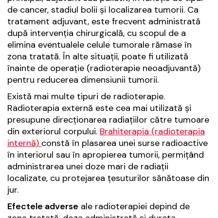
de cancer, stadiul bolii și localizarea tumorii. Ca
tratament adjuvant, este frecvent administrată
după intervenția chirurgicală, cu scopul de a
elimina eventualele celule tumorale rămase în
zona tratată. În alte situații, poate fi utilizată
înainte de operație (radioterapie neoadjuvantă)
pentru reducerea dimensiunii tumorii.
Există mai multe tipuri de radioterapie.
Radioterapia externă este cea mai utilizată și
presupune direcționarea radiațiilor către tumoare
din exteriorul corpului.
Brahiterapia (radioterapia
internă)
constă în plasarea unei surse radioactive
în interiorul sau în apropierea tumorii, permițând
administrarea unei doze mari de radiații
localizate, cu protejarea țesuturilor sănătoase din
jur.
Efectele adverse
ale radioterapiei depind de
zona tratată, doza administrată și durata