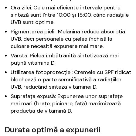
Ora zilei: Cele mai eficiente intervale pentru
sinteză sunt între 10:00 și 15:00, când radiațiile
UVB sunt optime.
Pigmentarea pielii: Melanina reduce absorbția
UVB, deci persoanele cu pielea închisă la
culoare necesită expunere mai mare.
Vârsta: Pielea îmbătrânită sintetizează mai
puțină vitamina D.
Utilizarea fotoprotecției: Cremele cu SPF ridicat
blochează o parte semnificativă a radiațiilor
UVB, reducând sinteza vitaminei D.
Suprafața expusă: Expunerea unor suprafețe
mai mari (brațe, picioare, față) maximizează
producția de vitamină D.
Durata optimă a expunerii