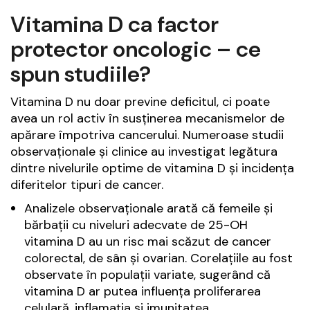
Vitamina D ca factor
protector oncologic – ce
spun studiile?
Vitamina D nu doar previne deficitul, ci poate
avea un rol activ în susținerea mecanismelor de
apărare împotriva cancerului. Numeroase studii
observaționale și clinice au investigat legătura
dintre nivelurile optime de vitamina D și incidența
diferitelor tipuri de cancer.
Analizele observaționale arată că femeile și
bărbații cu niveluri adecvate de 25-OH
vitamina D au un risc mai scăzut de cancer
colorectal, de sân și ovarian. Corelațiile au fost
observate în populații variate, sugerând că
vitamina D ar putea influența proliferarea
celulară, inflamația și imunitatea.