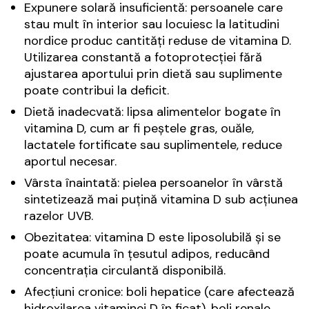
Expunere solară insuficientă: persoanele care
stau mult în interior sau locuiesc la latitudini
nordice produc cantități reduse de vitamina D.
Utilizarea constantă a fotoprotecției fără
ajustarea aportului prin dietă sau suplimente
poate contribui la deficit.
Dietă inadecvată: lipsa alimentelor bogate în
vitamina D, cum ar fi peștele gras, ouăle,
lactatele fortificate sau suplimentele, reduce
aportul necesar.
Vârsta înaintată: pielea persoanelor în vârstă
sintetizează mai puțină vitamina D sub acțiunea
razelor UVB.
Obezitatea: vitamina D este liposolubilă și se
poate acumula în țesutul adipos, reducând
concentrația circulantă disponibilă.
Afecțiuni cronice: boli hepatice (care afectează
hidroxilarea vitaminei D în ficat), boli renale