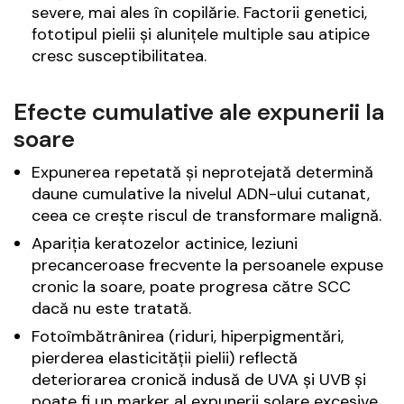
severe, mai ales în copilărie. Factorii genetici,
fototipul pielii și alunițele multiple sau atipice
cresc susceptibilitatea.
Efecte cumulative ale expunerii la
soare
Expunerea repetată și neprotejată determină
daune cumulative la nivelul ADN-ului cutanat,
ceea ce crește riscul de transformare malignă.
Apariția keratozelor actinice, leziuni
precanceroase frecvente la persoanele expuse
cronic la soare, poate progresa către SCC
dacă nu este tratată.
Fotoîmbătrânirea (riduri, hiperpigmentări,
pierderea elasticității pielii) reflectă
deteriorarea cronică indusă de UVA și UVB și
poate fi un marker al expunerii solare excesive.