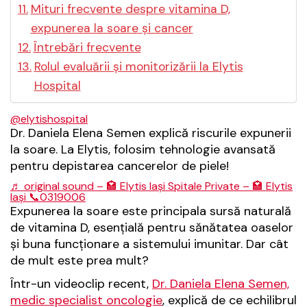
Mituri frecvente despre vitamina D,
expunerea la soare și cancer
Întrebări frecvente
Rolul evaluării și monitorizării la Elytis
Hospital
@elytishospital
Dr. Daniela Elena Semen explică riscurile expunerii
la soare. La Elytis, folosim tehnologie avansată
pentru depistarea cancerelor de piele!
♬ original sound – 🏩 Elytis Iași Spitale Private – 🏩 Elytis
Iași 📞0319006
Expunerea la soare este principala sursă naturală
de vitamina D, esențială pentru sănătatea oaselor
și buna funcționare a sistemului imunitar. Dar cât
de mult este prea mult?
Într-un videoclip recent,
Dr. Daniela Elena Semen,
medic specialist oncologie
, explică de ce echilibrul