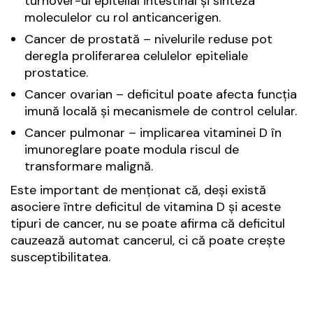
turnover-ul epitelial intestinal și sinteza
moleculelor cu rol anticancerigen.
Cancer de prostată – nivelurile reduse pot
deregla proliferarea celulelor epiteliale
prostatice.
Cancer ovarian – deficitul poate afecta funcția
imună locală și mecanismele de control celular.
Cancer pulmonar – implicarea vitaminei D în
imunoreglare poate modula riscul de
transformare malignă.
Este important de menționat că, deși există
asociere între deficitul de vitamina D și aceste
tipuri de cancer, nu se poate afirma că deficitul
cauzează automat cancerul, ci că poate crește
susceptibilitatea.