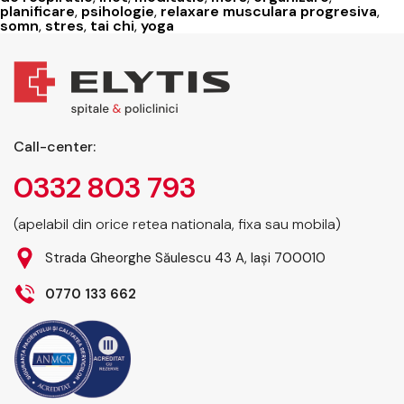
a
planificare
,
psihologie
,
relaxare musculara progresiva
,
gestiona
somn
,
stres
,
tai chi
,
yoga
stresul
de
zi
cu
zi
Call-center:
0332 803 793
(apelabil din orice retea nationala, fixa sau mobila)
Strada Gheorghe Săulescu 43 A, Iași 700010
0770 133 662