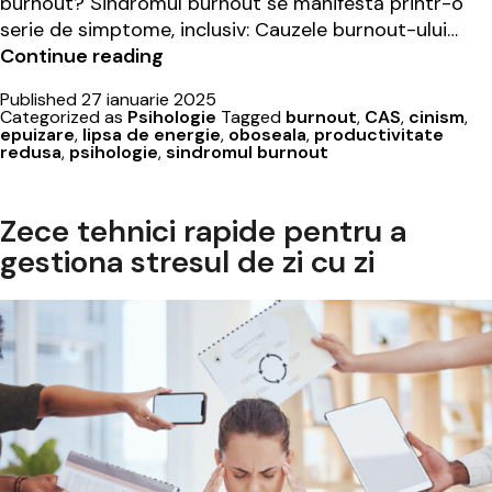
burnout? Sindromul burnout se manifestă printr-o
serie de simptome, inclusiv: Cauzele burnout-ului…
Sindromul
Continue reading
Burnout:
Published
27 ianuarie 2025
prevenție
Categorized as
Psihologie
Tagged
burnout
,
CAS
,
cinism
,
și
epuizare
,
lipsa de energie
,
oboseala
,
productivitate
redusa
,
psihologie
,
sindromul burnout
rolul
psihoterapiei
Zece tehnici rapide pentru a
gestiona stresul de zi cu zi