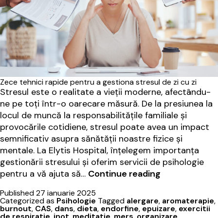
Zece tehnici rapide pentru a gestiona stresul de zi cu zi
Stresul este o realitate a vieții moderne, afectându-
ne pe toți într-o oarecare măsură. De la presiunea la
locul de muncă la responsabilitățile familiale și
provocările cotidiene, stresul poate avea un impact
semnificativ asupra sănătății noastre fizice și
mentale. La Elytis Hospital, înțelegem importanța
gestionării stresului și oferim servicii de psihologie
Zece
pentru a vă ajuta să…
Continue reading
tehnici
Published
27 ianuarie 2025
rapide
Categorized as
Psihologie
Tagged
alergare
,
aromaterapie
,
pentru
burnout
,
CAS
,
dans
,
dieta
,
endorfine
,
epuizare
,
exercitii
de respiratie
,
inot
,
meditatie
,
mers
,
organizare
,