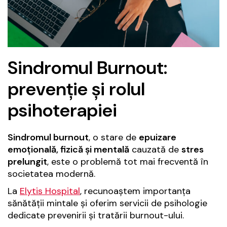
Sindromul Burnout:
prevenție și rolul
psihoterapiei
Sindromul burnout
, o stare de
epuizare
emoțională, fizică și mentală
cauzată de
stres
prelungit
, este o problemă tot mai frecventă în
societatea modernă.
La
Elytis Hospital
, recunoaștem importanța
sănătății mintale și oferim servicii de psihologie
dedicate prevenirii și tratării burnout-ului.