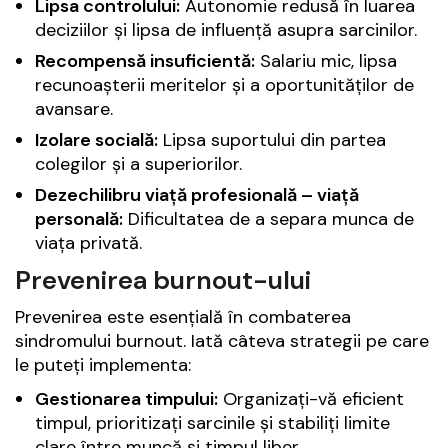
Lipsa controlului:
Autonomie redusă în luarea
deciziilor și lipsa de influență asupra sarcinilor.
Recompensă insuficientă:
Salariu mic, lipsa
recunoașterii meritelor și a oportunităților de
avansare.
Izolare socială:
Lipsa suportului din partea
colegilor și a superiorilor.
Dezechilibru viață profesională – viață
personală:
Dificultatea de a separa munca de
viața privată.
Prevenirea burnout-ului
Prevenirea este esențială în combaterea
sindromului burnout. Iată câteva strategii pe care
le puteți implementa:
Gestionarea timpului:
Organizați-vă eficient
timpul, prioritizați sarcinile și stabiliți limite
clare între muncă și timpul liber.