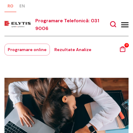
RO
EN
Programare Telefonică: 031
9006
0
Programare online
Rezultate Analize