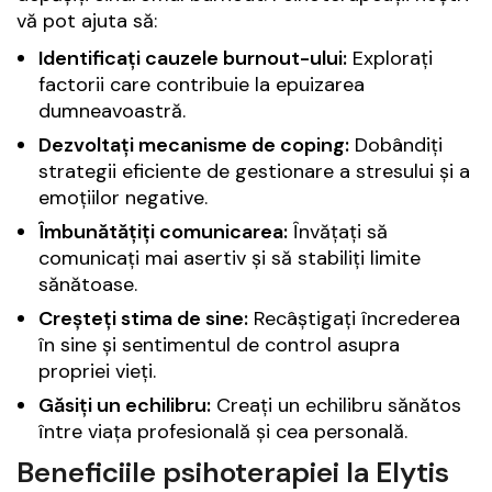
vă pot ajuta să:
Identificați cauzele burnout-ului:
Explorați
factorii care contribuie la epuizarea
dumneavoastră.
Dezvoltați mecanisme de coping:
Dobândiți
strategii eficiente de gestionare a stresului și a
emoțiilor negative.
Îmbunătățiți comunicarea:
Învățați să
comunicați mai asertiv și să stabiliți limite
sănătoase.
Creșteți stima de sine:
Recâștigați încrederea
în sine și sentimentul de control asupra
propriei vieți.
Găsiți un echilibru:
Creați un echilibru sănătos
între viața profesională și cea personală.
Beneficiile psihoterapiei la Elytis