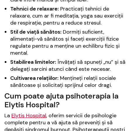
Tehnici de relaxare:
Practicați tehnici de
relaxare, cum ar fi meditația, yoga sau exerciții
de respirație, pentru a reduce stresul.
Stil de viață sănătos:
Dormiți suficient,
alimentați-vă sănătos și faceți exerciții fizice
regulate pentru a menține un echilibru fizic și
mental.
Stabilirea limitelor:
Învățați să spuneți „nu” și să
delegați sarcini atunci când este necesar.
Cultivarea relațiilor:
Mențineți relații sociale
sănătoase și solicitați sprijinul celor dragi.
Cum poate ajuta psihoterapia la
Elytis Hospital?
La
Elytis Hospital
, oferim servicii de psihologie
complete pentru a vă ajuta să preveniți și să
depășiți sindromul burnout. Psihoterapeuții noștri