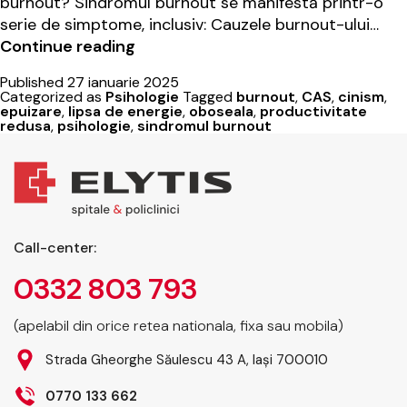
burnout? Sindromul burnout se manifestă printr-o
serie de simptome, inclusiv: Cauzele burnout-ului…
Sindromul
Continue reading
Burnout:
Published
27 ianuarie 2025
prevenție
Categorized as
Psihologie
Tagged
burnout
,
CAS
,
cinism
,
și
epuizare
,
lipsa de energie
,
oboseala
,
productivitate
redusa
,
psihologie
,
sindromul burnout
rolul
psihoterapiei
Call-center:
0332 803 793
(apelabil din orice retea nationala, fixa sau mobila)
Strada Gheorghe Săulescu 43 A, Iași 700010
0770 133 662