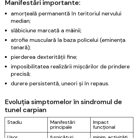
Manifestări importante:
amorțeală permanentă în teritoriul nervului
median;
slăbiciune marcată a mâinii;
atrofie musculară la baza policelui (eminența
tenară);
pierderea dexterității fine;
imposibilitatea realizării mișcărilor de prindere
precisă;
durere persistentă, uneori și în repaus.
Evoluția simptomelor în sindromul de
tunel carpian
Stadiu
Manifestări
Impact
principale
funcțional
Ușor
furnicături
minim, activități