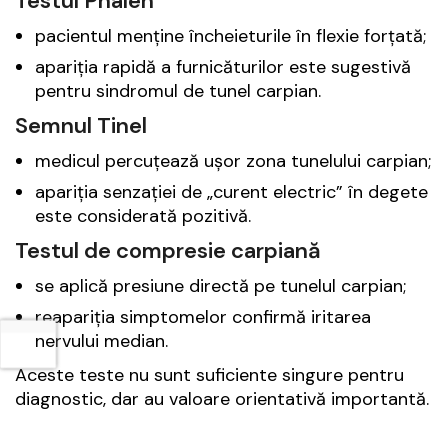
Testul Phalen
pacientul menține încheieturile în flexie forțată;
apariția rapidă a furnicăturilor este sugestivă
pentru sindromul de tunel carpian.
Semnul Tinel
medicul percuțează ușor zona tunelului carpian;
apariția senzației de „curent electric” în degete
este considerată pozitivă.
Testul de compresie carpiană
se aplică presiune directă pe tunelul carpian;
reapariția simptomelor confirmă iritarea
nervului median.
Aceste teste nu sunt suficiente singure pentru
diagnostic, dar au valoare orientativă importantă.