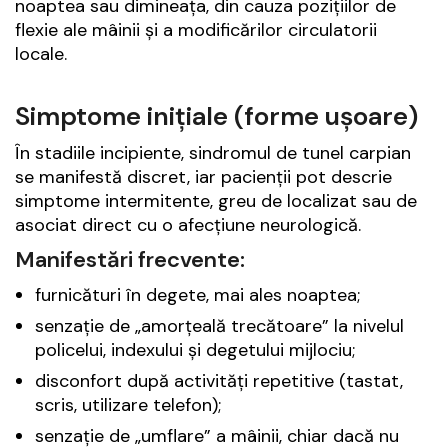
noaptea sau dimineața, din cauza pozițiilor de
flexie ale mâinii și a modificărilor circulatorii
locale.
Simptome inițiale (forme ușoare)
În stadiile incipiente, sindromul de tunel carpian
se manifestă discret, iar pacienții pot descrie
simptome intermitente, greu de localizat sau de
asociat direct cu o afecțiune neurologică.
Manifestări frecvente:
furnicături în degete, mai ales noaptea;
senzație de „amorțeală trecătoare” la nivelul
policelui, indexului și degetului mijlociu;
disconfort după activități repetitive (tastat,
scris, utilizare telefon);
senzație de „umflare” a mâinii, chiar dacă nu