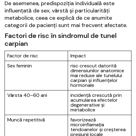
De asemenea, predispoziția individuală este
influențată de sex, vârstă și particularități
metabolice, ceea ce explică de ce anumite
categorii de pacienți sunt mai frecvent afectate.
Factori de risc în sindromul de tunel
carpian
Factor de risc
Impact
Sex feminin
risc crescut datorită
dimensiunilor anatomice
mai reduse ale tunelului
carpian și influențelor
hormonale
Vârsta 40–60 ani
incidență crescută prin
acumularea efectelor
degenerative și
metabolice
Muncă repetitivă
favorizează
microinflamația
tendoanelor și creșterea
presiunii locale