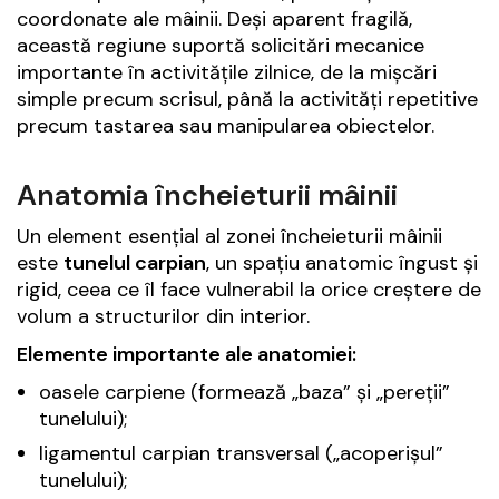
coordonate ale mâinii. Deși aparent fragilă,
această regiune suportă solicitări mecanice
importante în activitățile zilnice, de la mișcări
simple precum scrisul, până la activități repetitive
precum tastarea sau manipularea obiectelor.
Anatomia încheieturii mâinii
Un element esențial al zonei încheieturii mâinii
este
tunelul carpian
, un spațiu anatomic îngust și
rigid, ceea ce îl face vulnerabil la orice creștere de
volum a structurilor din interior.
Elemente importante ale anatomiei:
oasele carpiene (formează „baza” și „pereții”
tunelului);
ligamentul carpian transversal („acoperișul”
tunelului);