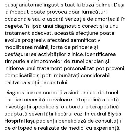
pasaj anatomic îngust situat la baza palmei. Deși
la început poate provoca doar furnicături
ocazionale sau o ușoară senzație de amorțeală în
degete, în lipsa unui diagnostic corect și a unui
tratament adecvat, această afecțiune poate
evolua progresiv, afectând semnificativ
mobilitatea mâinii, forța de prindere și
desfășurarea activităților zilnice. Identificarea
timpurie a simptomelor de tunel carpian și
inițierea unui tratament personalizat pot preveni
complicațiile și pot îmbunătăți considerabil
calitatea vieții pacientului.
Diagnosticarea corectă a sindromului de tunel
carpian necesită o evaluare ortopedică atentă,
investigații specifice și o abordare terapeutică
adaptată severității fiecărui caz. În cadrul
Elytis
Hospital Iași
, pacienții beneficiază de consultații
de ortopedie realizate de medici cu experiență,