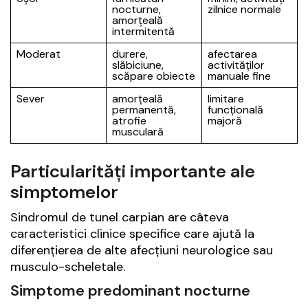
nocturne,
zilnice normale
amorțeală
intermitentă
Moderat
durere,
afectarea
slăbiciune,
activităților
scăpare obiecte
manuale fine
Sever
amorțeală
limitare
permanentă,
funcțională
atrofie
majoră
musculară
Particularități importante ale
simptomelor
Sindromul de tunel carpian are câteva
caracteristici clinice specifice care ajută la
diferențierea de alte afecțiuni neurologice sau
musculo-scheletale.
Simptome predominant nocturne