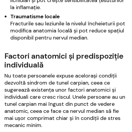
lichidian și pot crește sensibilitatea țesuturilor
la inflamație.
Traumatisme locale
Fracturile sau leziunile la nivelul încheieturii pot
modifica anatomia locală și pot reduce spațiul
disponibil pentru nervul median.
Factori anatomici și predispoziție
individuală
Nu toate persoanele expuse acelorași condiții
dezvoltă sindrom de tunel carpian, ceea ce
sugerează existența unor factori anatomici și
individuali care cresc riscul. Unele persoane au un
tunel carpian mai îngust din punct de vedere
anatomic, ceea ce face ca nervul median să fie
mai ușor comprimat chiar și în condiții de stres
mecanic minim.