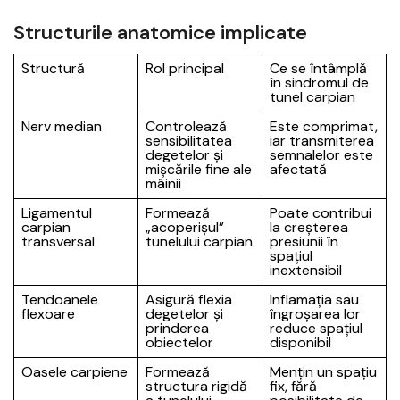
Structurile anatomice implicate
Structură
Rol principal
Ce se întâmplă
în sindromul de
tunel carpian
Nerv median
Controlează
Este comprimat,
sensibilitatea
iar transmiterea
degetelor și
semnalelor este
mișcările fine ale
afectată
mâinii
Ligamentul
Formează
Poate contribui
carpian
„acoperișul”
la creșterea
transversal
tunelului carpian
presiunii în
spațiul
inextensibil
Tendoanele
Asigură flexia
Inflamația sau
flexoare
degetelor și
îngroșarea lor
prinderea
reduce spațiul
obiectelor
disponibil
Oasele carpiene
Formează
Mențin un spațiu
structura rigidă
fix, fără