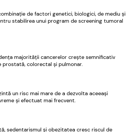
combinație de factori genetici, biologici, de mediu și
 pentru stabilirea unui program de screening tumoral
idența majorității cancerelor crește semnificativ
 prostată, colorectal și pulmonar.
zintă un risc mai mare de a dezvolta aceeași
evreme și efectuat mai frecvent.
tă, sedentarismul și obezitatea cresc riscul de