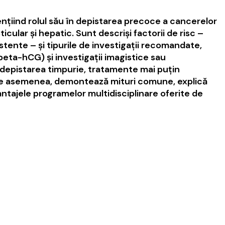
nțiind rolul său în depistarea precoce a cancerelor
cular și hepatic. Sunt descriși factorii de risc –
istente – și tipurile de investigații recomandate,
beta-hCG) și investigații imagistice sau
: depistarea timpurie, tratamente mai puțin
ii. De asemenea, demontează mituri comune, explică
antajele programelor multidisciplinare oferite de