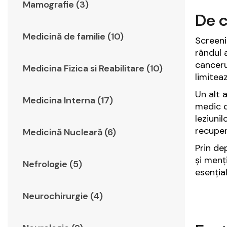
Mamografie (3)
De c
Medicină de familie (10)
Screeni
rândul 
canceru
Medicina Fizica si Reabilitare (10)
limitea
Un alt 
Medicina Interna (17)
medic d
leziuni
recuper
Medicină Nucleară (6)
Prin de
și menț
Nefrologie (5)
esenția
Neurochirurgie (4)