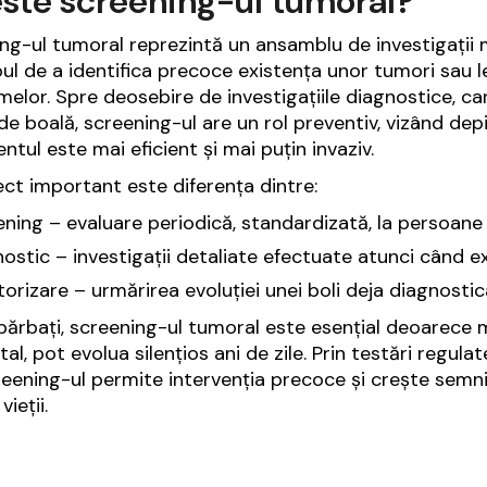
ste screening-ul tumoral?
ng-ul tumoral reprezintă un ansamblu de investigații
ul de a identifica precoce existența unor tumori sau l
elor. Spre deosebire de investigațiile diagnostice, ca
e boală, screening-ul are un rol preventiv, vizând depi
ntul este mai eficient și mai puțin invaziv.
ct important este diferența dintre:
ning – evaluare periodică, standardizată, la persoan
ostic – investigații detaliate efectuate atunci când ex
orizare – urmărirea evoluției unei boli deja diagnostic
bărbați, screening-ul tumoral este esențial deoarece
al, pot evolua silențios ani de zile. Prin testări regula
creening-ul permite intervenția precoce și crește semni
vieții.