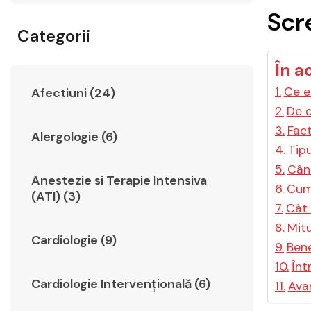
Scr
Categorii
În a
Ce e
Afectiuni (24)
De c
Fact
Alergologie (6)
Tip
Cân
Anestezie si Terapie Intensiva
Cum
(ATI) (3)
Cât 
Mitu
Cardiologie (9)
Bene
Înt
Cardiologie Intervențională (6)
Avan