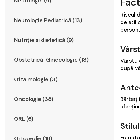
Fact
Neurologie (9)
Riscul 
Neurologie Pediatrică (13)
de stil
persona
Nutriție și dietetică (9)
Vârs
Obstetrică-Ginecologie (13)
Vârsta 
după vâ
Oftalmologie (3)
Ante
Bărbați
Oncologie (38)
afecțiu
ORL (6)
Stilu
Fumatul
Ortopedie (18)