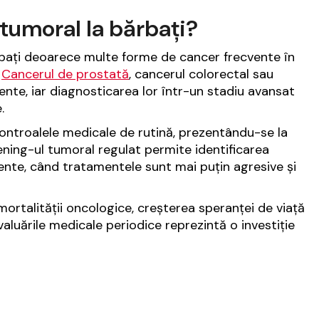
tumoral la bărbați?
bați deoarece multe forme de cancer frecvente în
.
Cancerul de prostată
, cancerul colorectal sau
ente, iar diagnosticarea lor într-un stadiu avansat
.
controalele medicale de rutină, prezentându-se la
ing-ul tumoral regulat permite identificarea
piente, când tratamentele sunt mai puțin agresive și
ortalității oncologice, creșterea speranței de viață
valuările medicale periodice reprezintă o investiție