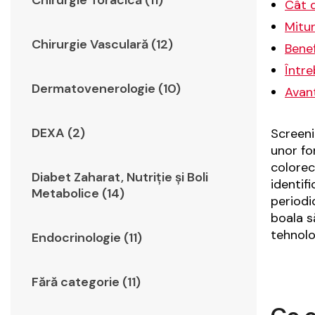
Chirurgie Toracică (11)
Cât 
Mitur
Chirurgie Vasculară (12)
Benef
Între
Dermatovenerologie (10)
Avant
DEXA (2)
Screeni
unor fo
colorec
Diabet Zaharat, Nutriţie şi Boli
identif
Metabolice (14)
periodi
boala s
tehnolo
Endocrinologie (11)
Fără categorie (11)