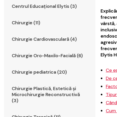
Centrul Educațional Elytis (3)
Explică
frecven
Chirurgie (11)
vârstă,
inclusi
endosco
Chirurgie Cardiovasculară (4)
agresiv
frecven
Elytis H
Chirurgie Oro-Maxilo-Facială (6)
Ce e
Chirurgie pediatrica (20)
De ce
Facto
Chirurgie Plastică, Estetică şi
Tipu
Microchirurgie Reconstructivă
(3)
Când
Cum 