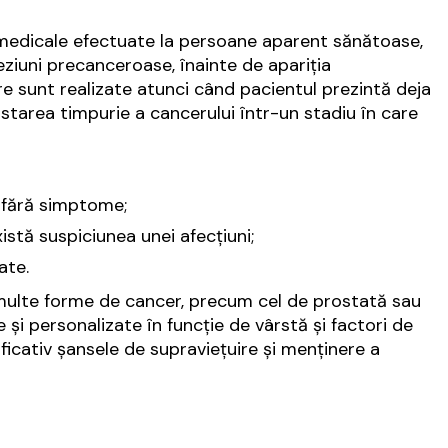
 medicale efectuate la persoane aparent sănătoase,
eziuni precanceroase, înainte de apariția
re sunt realizate atunci când pacientul prezintă deja
starea timpurie a cancerului într-un stadiu în care
e fără simptome;
istă suspiciunea unei afecțiuni;
ate.
 multe forme de cancer, precum cel de prostată sau
te și personalizate în funcție de vârstă și factori de
ficativ șansele de supraviețuire și menținere a