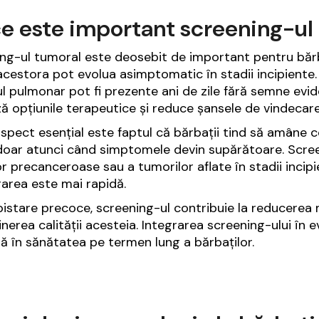
e este important screening-ul 
ng-ul tumoral este deosebit de important pentru băr
acestora pot evolua asimptomatic în stadii incipiente
l pulmonar pot fi prezente ani de zile fără semne evid
ză opțiunile terapeutice și reduce șansele de vindecare
aspect esențial este faptul că bărbații tind să amâne 
oar atunci când simptomele devin supărătoare. Screen
lor precanceroase sau a tumorilor aflate în stadii inci
area este mai rapidă.
pistare precoce, screening-ul contribuie la reducerea m
inerea calității acesteia. Integrarea screening-ului în e
lă în sănătatea pe termen lung a bărbaților.