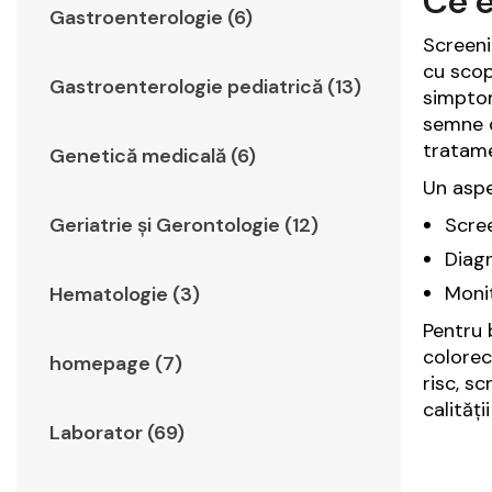
Ce e
Gastroenterologie (6)
Screeni
cu scop
Gastroenterologie pediatrică (13)
simptom
semne d
tratame
Genetică medicală (6)
Un aspe
Scree
Geriatrie şi Gerontologie (12)
Diagn
Monit
Hematologie (3)
Pentru 
colorect
homepage (7)
risc, s
calității 
Laborator (69)