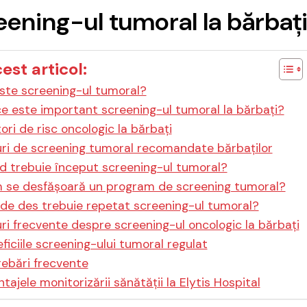
eening-ul tumoral la bărbaț
cest articol:
ste screening-ul tumoral?
e este important screening-ul tumoral la bărbați?
ori de risc oncologic la bărbați
uri de screening tumoral recomandate bărbaților
d trebuie început screening-ul tumoral?
 se desfășoară un program de screening tumoral?
de des trebuie repetat screening-ul tumoral?
ri frecvente despre screening-ul oncologic la bărbați
ficiile screening-ului tumoral regulat
rebări frecvente
tajele monitorizării sănătății la Elytis Hospital