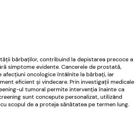
ății bărbaților, contribuind la depistarea precoce a
 fără simptome evidente. Cancerele de prostată,
fecțiuni oncologice întâlnite la bărbați, iar
ment eficient și vindecare. Prin investigații medicale
creening-ul tumoral permite intervenția înainte ca
creening sunt concepute personalizat, utilizând
, cu scopul de a proteja sănătatea pe termen lung.