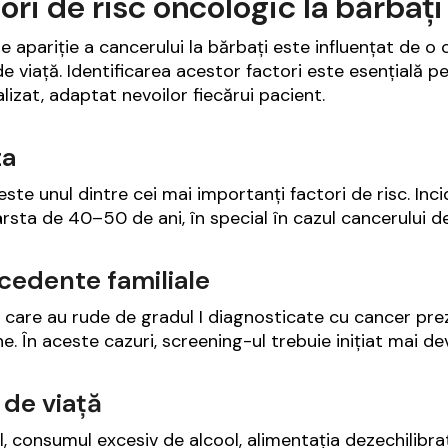
ori de risc oncologic la bărbați
de apariție a cancerului la bărbați este influențat de o 
 de viață. Identificarea acestor factori este esențială
lizat, adaptat nevoilor fiecărui pacient.
ta
este unul dintre cei mai importanți factori de risc. Inc
rsta de 40–50 de ani, în special în cazul cancerului de
cedente familiale
i care au rude de gradul I diagnosticate cu cancer pre
ne. În aceste cazuri, screening-ul trebuie inițiat mai d
l de viață
, consumul excesiv de alcool, alimentația dezechilibra