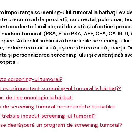
m importanța screening-ului tumoral la bărbați, evide
te precum cel de prostată, colorectal, pulmonar, testi
 antecedente familiale, stil de viață și afecțiuni preex
v markeri tumorali (PSA, Free PSA, AFP, CEA, CA 19-9, 
pice. Articolul subliniază beneficiile screening-ului
e, reducerea mortalității și creșterea calității vieț
ța și personalizarea screening-ului și evidențiază av
ospital.
ste screening-ul tumoral?
 este important screening-ul tumoral la bărbați?
ri de risc oncologic la bărbați
ri de screening tumoral recomandate bărbaților
 trebuie început screening-ul tumoral?
se desfășoară un program de screening tumoral?