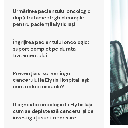
Urmărirea pacientului oncologic
după tratament: ghid complet
pentru pacienții Elytis Iași
Îngrijirea pacientului oncologic:
suport complet pe durata
tratamentului
Prevenția și screeningul
cancerului la Elytis Hospital Iași:
cum reduci riscurile?
Diagnostic oncologic la Elytis Iași:
cum se depistează cancerul și ce
investigații sunt necesare