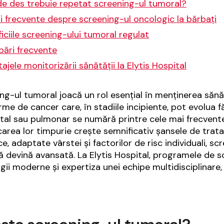
de des trebuie repetat screening-ul tumoral?
i frecvente despre screening-ul oncologic la bărbați
iciile screening-ului tumoral regulat
bări frecvente
ajele monitorizării sănătății la Elytis Hospital
ng-ul tumoral joacă un rol esențial în menținerea sănăt
rme de cancer care, în stadiile incipiente, pot evolua
tal sau pulmonar se numără printre cele mai frecvente a
icarea lor timpurie crește semnificativ șansele de trata
ce, adaptate vârstei și factorilor de risc individuali, s
ă devină avansată. La Elytis Hospital, programele de s
gii moderne și expertiza unei echipe multidisciplinare