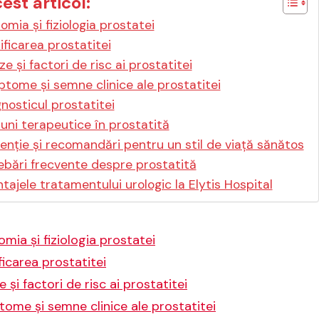
cest articol:
omia și fiziologia prostatei
ificarea prostatitei
e și factori de risc ai prostatitei
tome și semne clinice ale prostatitei
nosticul prostatitei
uni terapeutice în prostatită
enție și recomandări pentru un stil de viață sănătos
ebări frecvente despre prostatită
tajele tratamentului urologic la Elytis Hospital
mia și fiziologia prostatei
ficarea prostatitei
 și factori de risc ai prostatitei
ome și semne clinice ale prostatitei