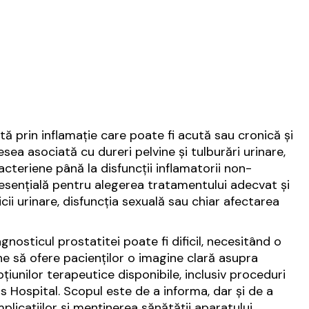
tă prin inflamație care poate fi acută sau cronică și
esea asociată cu dureri pelvine și tulburări urinare,
acteriene până la disfuncții inflamatorii non-
 esențială pentru alegerea tratamentului adecvat și
zicii urinare, disfuncția sexuală sau chiar afectarea
gnosticul prostatitei poate fi dificil, necesitând o
une să ofere pacienților o imagine clară asupra
țiunilor terapeutice disponibile, inclusiv proceduri
s Hospital. Scopul este de a informa, dar și de a
icațiilor și menținerea sănătății aparatului