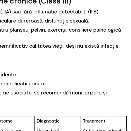
e cronice (Clasa III)
IIA) sau fără inflamație detectabilă (IIIB).
aculare dureroasă, disfuncție sexuală.
ru planșeul pelvin, exerciții, consiliere psihologică
nificativ calitatea vieții, deși nu există infecție
vidente.
complicații urinare.
leme asociate; se recomandă monitorizare și
ptome
Diagnostic
Tratament
ă, frisoane,
Urocultură,
Antibiotice IV/oral,