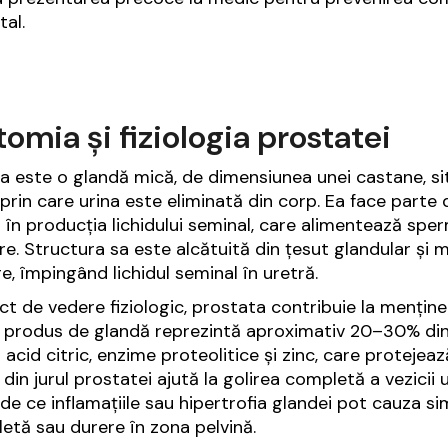
tal.
omia și fiziologia prostatei
a este o glandă mică, de dimensiunea unei castane, sit
 prin care urina este eliminată din corp. Ea face parte
l în producția lichidului seminal, care alimentează spe
zare. Structura sa este alcătuită din țesut glandular și 
re, împingând lichidul seminal în uretră.
ct de vedere fiziologic, prostata contribuie la menținer
l produs de glandă reprezintă aproximativ 20–30% din 
acid citric, enzime proteolitice și zinc, care protejeaz
din jurul prostatei ajută la golirea completă a vezicii ur
 de ce inflamațiile sau hipertrofia glandei pot cauza s
etă sau durere în zona pelvină.