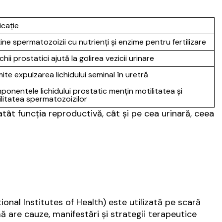
icație
ine spermatozoizii cu nutrienți și enzime pentru fertilizare
hii prostatici ajută la golirea vezicii urinare
ite expulzarea lichidului seminal în uretră
onentele lichidului prostatic mențin motilitatea și
ilitatea spermatozoizilor
atât funcția reproductivă, cât și pe cea urinară, ceea
ional Institutes of Health) este utilizată pe scară
ă are cauze, manifestări și strategii terapeutice