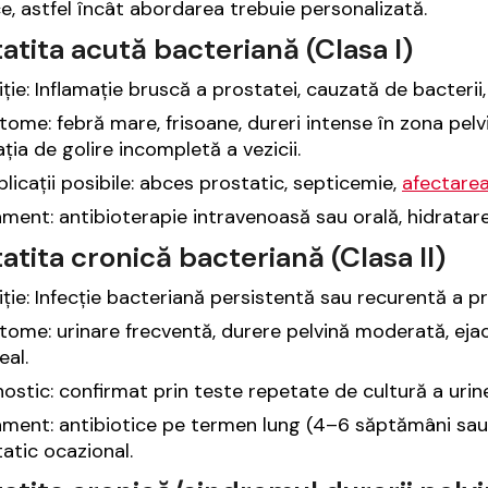
ce, astfel încât abordarea trebuie personalizată.
atita acută bacteriană (Clasa I)
iție: Inflamație bruscă a prostatei, cauzată de bacterii
ome: febră mare, frisoane, dureri intense în zona pelv
ția de golire incompletă a vezicii.
icații posibile: abces prostatic, septicemie,
afectarea
ment: antibioterapie intravenoasă sau orală, hidratare,
atita cronică bacteriană (Clasa II)
iție: Infecție bacteriană persistentă sau recurentă a p
ome: urinare frecventă, durere pelvină moderată, ejac
eal.
ostic: confirmat prin teste repetate de cultură a urine
ment: antibiotice pe termen lung (4–6 săptămâni sau 
atic ocazional.