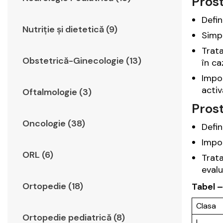
Prost
Defin
Nutriție și dietetică (9)
Simpt
Trata
Obstetrică-Ginecologie (13)
în ca
Impor
activ
Oftalmologie (3)
Prost
Oncologie (38)
Defin
Impor
ORL (6)
Trat
evalu
Ortopedie (18)
Tabel –
Clasa
Ortopedie pediatrică (8)
I