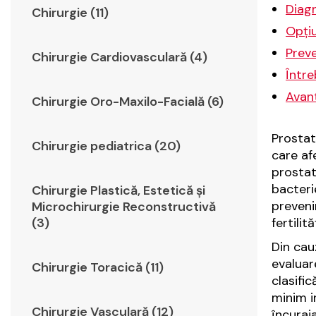
Diagn
Chirurgie (11)
Opțiu
Preve
Chirurgie Cardiovasculară (4)
Între
Avant
Chirurgie Oro-Maxilo-Facială (6)
Prostat
Chirurgie pediatrica (20)
care af
prostat
bacteri
Chirurgie Plastică, Estetică şi
prevenir
Microchirurgie Reconstructivă
(3)
fertilităț
Din cau
evaluar
Chirurgie Toracică (11)
clasifi
minim i
Chirurgie Vasculară (12)
încuraj