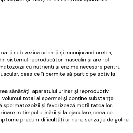
uată sub vezica urinară și înconjurând uretra,
 din sistemul reproducător masculin și are rol
rmatozoizii cu nutrienți și enzime necesare pentru
muscular, ceea ce îi permite să participe activ la
ea sănătății aparatului urinar și reproductiv.
volumul total al spermei și conține substanțe
ă spermatozoizii și favorizează motilitatea lor.
inare în timpul urinării și la ejaculare, ceea ce
imptome precum dificultăți urinare, senzație de golire