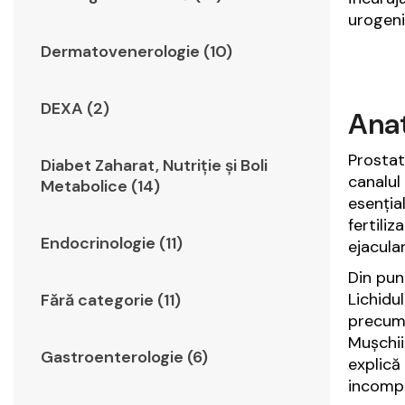
urogeni
Dermatovenerologie (10)
DEXA (2)
Anat
Prostat
Diabet Zaharat, Nutriţie şi Boli
canalul
Metabolice (14)
esenția
fertili
Endocrinologie (11)
ejacula
Din pun
Lichidu
Fără categorie (11)
precum 
Mușchii 
Gastroenterologie (6)
explică
incompl