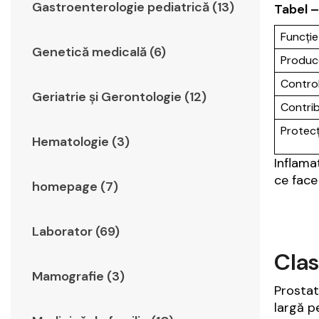
Gastroenterologie pediatrică (13)
Tabel –
Funcție
Genetică medicală (6)
Produce
Controlu
Geriatrie şi Gerontologie (12)
Contrib
Protecț
Hematologie (3)
Inflama
ce face
homepage (7)
Laborator (69)
Clas
Mamografie (3)
Prostat
largă p