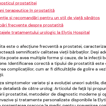
osticul prostatitei
ni terapeutice în prostatită
nție și recomandări pentru un stil de viață sănătos
bări frecvente despre prostatită
ajele tratamentului urologic la Elytis Hospital
ita este o afecțiune frecventă a prostatei, caracteriza
ectează semnificativ calitatea vieții bărbaților. Deși ad
ita poate avea multiple forme și cauze, de la infecții b
ene. Identificarea corectă a tipului de prostatită este
ea complicațiilor, cum ar fi dificultățile de golire a ve
ii.
za simptomelor variate și a evoluției uneori subtile, dia
e detaliată de către urolog. Articolul de față își prop
cării prostatitei, metodelor de diagnostic moderne și op
nvazive și tratamente personalizate disponibile la Elyti
a prezentarea precoce la medic pentru prevenirea compl