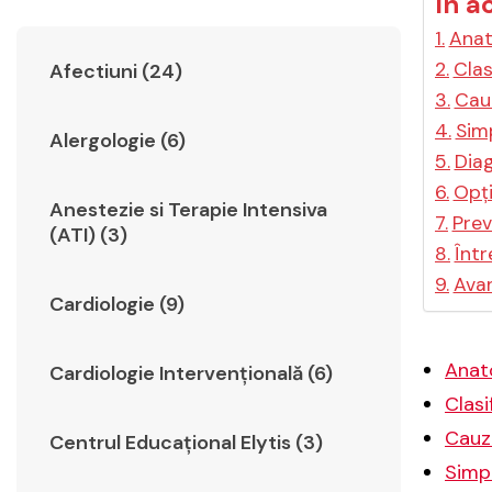
În a
Anat
Clas
Afectiuni (24)
Cauz
Simp
Alergologie (6)
Diag
Opți
Anestezie si Terapie Intensiva
Prev
(ATI) (3)
Într
Avan
Cardiologie (9)
Anato
Cardiologie Intervențională (6)
Clasi
Cauze
Centrul Educațional Elytis (3)
Simpt