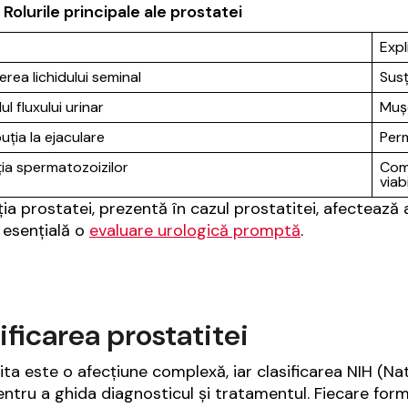
 Rolurile principale ale prostatei
Expl
rea lichidului seminal
Susț
l fluxului urinar
Mușc
uția la ejaculare
Perm
ia spermatozoizilor
Comp
viab
ția prostatei, prezentă în cazul prostatitei, afectează 
 esențială o
evaluare urologică promptă
.
ificarea prostatitei
ita este o afecțiune complexă, iar clasificarea NIH (Nat
entru a ghida diagnosticul și tratamentul. Fiecare form