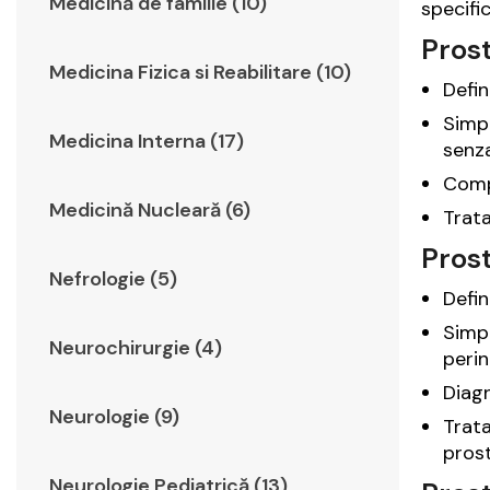
Medicină de familie (10)
specifi
Prost
Medicina Fizica si Reabilitare (10)
Defin
Simpt
Medicina Interna (17)
senza
Compl
Medicină Nucleară (6)
Trata
Prost
Nefrologie (5)
Defin
Simpt
Neurochirurgie (4)
perin
Diagn
Neurologie (9)
Trata
prost
Neurologie Pediatrică (13)