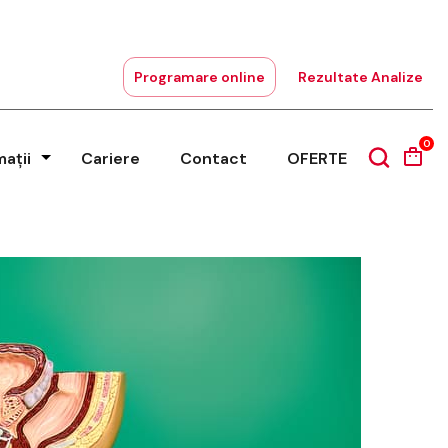
Programare online
Rezultate Analize
0
mații
Cariere
Contact
OFERTE