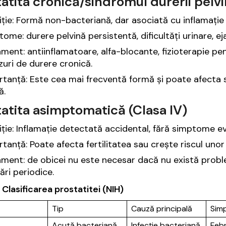
atita cronică/sindromul durerii pelvin
iție: Formă non-bacteriană, dar asociată cu inflamație (I
ome: durere pelvină persistentă, dificultăți urinare, ej
ment: antiinflamatoare, alfa-blocante, fizioterapie pent
zuri de durere cronică.
tanță: Este cea mai frecventă formă și poate afecta sem
ă.
atita asimptomatică (Clasa IV)
iție: Inflamație detectată accidental, fără simptome e
tanță: Poate afecta fertilitatea sau crește riscul unor 
ament: de obicei nu este necesar dacă nu există prob
ări periodice.
 Clasificarea prostatitei (NIH)
Tip
Cauză principală
Sim
Acută bacteriană
Infecție bacteriană
Febr