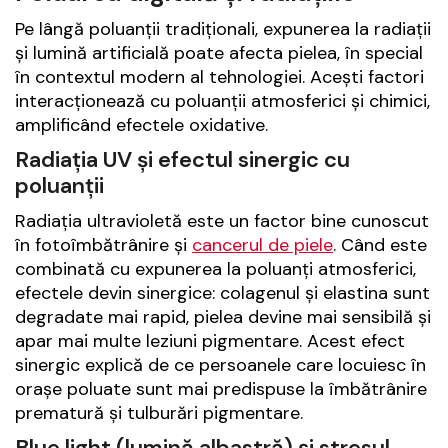
Pe lângă poluanții tradiționali, expunerea la radiații
și lumină artificială poate afecta pielea, în special
în contextul modern al tehnologiei. Acești factori
interacționează cu poluanții atmosferici și chimici,
amplificând efectele oxidative.
Radiația UV și efectul sinergic cu
poluanții
Radiația ultravioletă este un factor bine cunoscut
în fotoîmbătrânire și
cancerul de piele
. Când este
combinată cu expunerea la poluanți atmosferici,
efectele devin sinergice: colagenul și elastina sunt
degradate mai rapid, pielea devine mai sensibilă și
apar mai multe leziuni pigmentare. Acest efect
sinergic explică de ce persoanele care locuiesc în
orașe poluate sunt mai predispuse la îmbătrânire
prematură și tulburări pigmentare.
Blue light (lumină albastră) și stresul