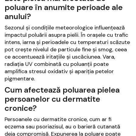
poluare în anumite perioade ale
anului?
Sezonul și condițiile meteorologice influențează
impactul poluării asupra pielii. În orașele cu trafic
intens, iarna și perioadele cu temperaturi scăzute
pot crește nivelul de particule fine și smog, ceea
ce accentuează iritațiile și uscăciunea. Vara,
radiația UV combinată cu poluanții poate
amplifica stresul oxidativ și apariția petelor
pigmentare.
Cum afectează poluarea pielea
persoanelor cu dermatite
cronice?
Persoanele cu dermatite cronice, cum ar fi
eczema sau psoriazisul, au o barieră cutanată
deja compromisă. Expunerea la poluare poate