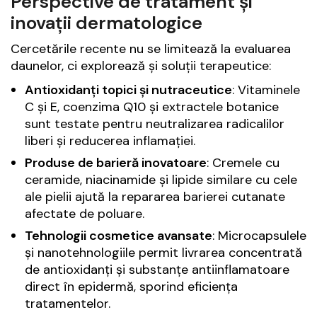
Perspective de tratament și
inovații dermatologice
Cercetările recente nu se limitează la evaluarea
daunelor, ci explorează și soluții terapeutice:
Antioxidanți topici și nutraceutice
: Vitaminele
C și E, coenzima Q10 și extractele botanice
sunt testate pentru neutralizarea radicalilor
liberi și reducerea inflamației.
Produse de barieră inovatoare
: Cremele cu
ceramide, niacinamide și lipide similare cu cele
ale pielii ajută la repararea barierei cutanate
afectate de poluare.
Tehnologii cosmetice avansate
: Microcapsulele
și nanotehnologiile permit livrarea concentrată
de antioxidanți și substanțe antiinflamatoare
direct în epidermă, sporind eficiența
tratamentelor.