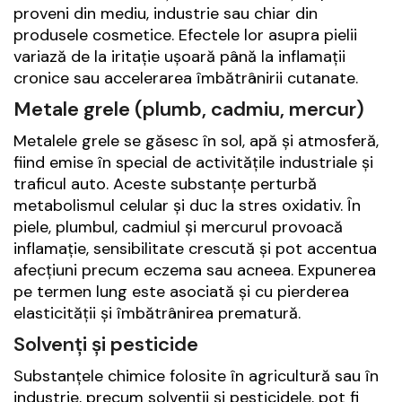
proveni din mediu, industrie sau chiar din
produsele cosmetice. Efectele lor asupra pielii
variază de la iritație ușoară până la inflamații
cronice sau accelerarea îmbătrânirii cutanate.
Metale grele (plumb, cadmiu, mercur)
Metalele grele se găsesc în sol, apă și atmosferă,
fiind emise în special de activitățile industriale și
traficul auto. Aceste substanțe perturbă
metabolismul celular și duc la stres oxidativ. În
piele, plumbul, cadmiul și mercurul provoacă
inflamație, sensibilitate crescută și pot accentua
afecțiuni precum eczema sau acneea. Expunerea
pe termen lung este asociată și cu pierderea
elasticității și îmbătrânirea prematură.
Solvenți și pesticide
Substanțele chimice folosite în agricultură sau în
industrie, precum solvenții și pesticidele, pot fi