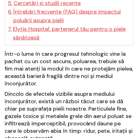
Cercetări și studii recente
Întrebări frecvente (FAQ) despre impactul
poluării asupra pielii
Elytis Hospital: partenerul tău pentru o piele
sănătoasă
Într-o lume în care progresul tehnologic vine la
pachet cu un cost ascuns, poluarea, trebuie să
fim mai atenți la modul în care ne protejăm pielea,
această barieră fragilă dintre noi și mediul
înconjurător.
Dincolo de efectele vizibile asupra mediului
înconjurător, există un război tăcut care se dă
chiar pe suprafața pielii noastre. Particulele fine,
gazele toxice și metalele grele din aerul poluat se
infiltrează imperceptibil, provocând daune pe
care le observăm abia în timp: ridur, pete, iritații și