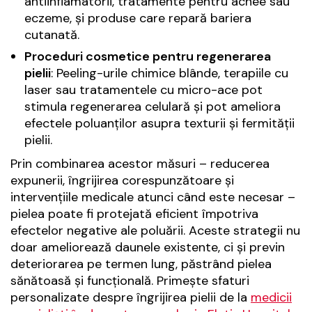
antiinflamatorii, tratamente pentru acnee sau
eczeme, și produse care repară bariera
cutanată.
Proceduri cosmetice pentru regenerarea
pielii
: Peeling-urile chimice blânde, terapiile cu
laser sau tratamentele cu micro-ace pot
stimula regenerarea celulară și pot ameliora
efectele poluanților asupra texturii și fermității
pielii.
Prin combinarea acestor măsuri – reducerea
expunerii, îngrijirea corespunzătoare și
intervențiile medicale atunci când este necesar –
pielea poate fi protejată eficient împotriva
efectelor negative ale poluării. Aceste strategii nu
doar ameliorează daunele existente, ci și previn
deteriorarea pe termen lung, păstrând pielea
sănătoasă și funcțională. Primește sfaturi
personalizate despre îngrijirea pielii de la
medicii