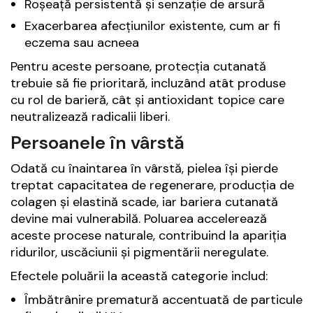
Roșeață persistentă și senzație de arsură
Exacerbarea afecțiunilor existente, cum ar fi
eczema sau acneea
Pentru aceste persoane, protecția cutanată
trebuie să fie prioritară, incluzând atât produse
cu rol de barieră, cât și antioxidant topice care
neutralizează radicalii liberi.
Persoanele în vârstă
Odată cu înaintarea în vârstă, pielea își pierde
treptat capacitatea de regenerare, producția de
colagen și elastină scade, iar bariera cutanată
devine mai vulnerabilă. Poluarea accelerează
aceste procese naturale, contribuind la apariția
ridurilor, uscăciunii și pigmentării neregulate.
Efectele poluării la această categorie includ:
Îmbătrânire prematură accentuată de particule