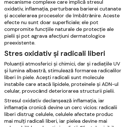
mecanisme complexe care implică stresul
oxidativ, inflamația, perturbarea barierei cutanate
și accelerarea proceselor de îmbătrânire. Aceste
efecte nu sunt doar superficiale; ele pot
compromite funcțiile naturale de protecție ale
pielii și pot agrava afecțiuni dermatologice
preexistente.
Stres oxidativ și radicali liberi
Poluanții atmosferici și chimici, dar și radiațiile UV
și lumina albastră, stimulează formarea radicalilor
liberi în piele. Acești radicali sunt molecule
instabile care atacă lipidele, proteinele și ADN-ul
celular, provocând deteriorarea structurii pielii.
Stresul oxidativ declanșează inflamația, iar
inflamația cronică devine un cerc vicios: radicalii
liberi distrug celulele, celulele afectate produc
mai mulți radicali liberi, iar pielea devine mai