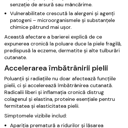
senzație de arsură sau mâncărime.
Vulnerabilitate crescută la alergeni și agenți
patogeni – microorganismele și substanțele
chimice pătrund mai ușor.
Această afectare a barierei explică de ce
expunerea cronică la poluare duce la piele fragilă,
predispusă la eczeme, dermatite și alte tulburări
cutanate.
Accelerarea îmbătrânirii pielii
Poluanții și radiațiile nu doar afectează funcțiile
pielii, ci și accelerează îmbătrânirea cutanată.
Radicalii liberi și inflamația cronică distrug
colagenul și elastina, proteine esențiale pentru
fermitatea și elasticitatea pielii.
Simptomele vizibile includ:
Apariția prematură a ridurilor și lăsarea