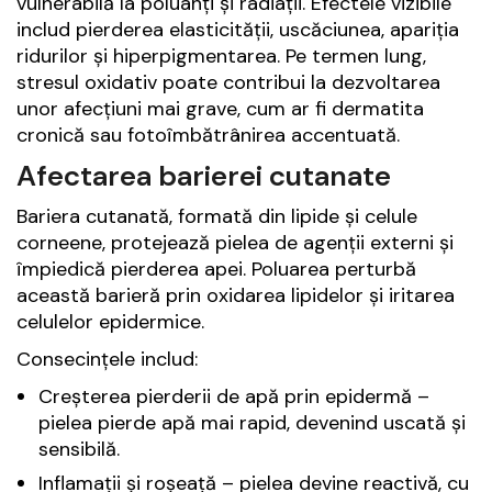
vulnerabilă la poluanți și radiații. Efectele vizibile
includ pierderea elasticității, uscăciunea, apariția
ridurilor și hiperpigmentarea. Pe termen lung,
stresul oxidativ poate contribui la dezvoltarea
unor afecțiuni mai grave, cum ar fi dermatita
cronică sau fotoîmbătrânirea accentuată.
Afectarea barierei cutanate
Bariera cutanată, formată din lipide și celule
corneene, protejează pielea de agenții externi și
împiedică pierderea apei. Poluarea perturbă
această barieră prin oxidarea lipidelor și iritarea
celulelor epidermice.
Consecințele includ:
Creșterea pierderii de apă prin epidermă –
pielea pierde apă mai rapid, devenind uscată și
sensibilă.
Inflamații și roșeață – pielea devine reactivă, cu