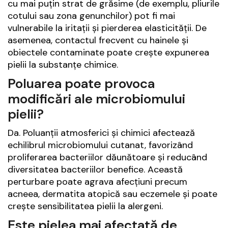
cu mai puțin strat de grăsime (de exemplu, pliurile
cotului sau zona genunchilor) pot fi mai
vulnerabile la iritații și pierderea elasticității. De
asemenea, contactul frecvent cu hainele și
obiectele contaminate poate crește expunerea
pielii la substanțe chimice.
Poluarea poate provoca
modificări ale microbiomului
pielii?
Da. Poluanții atmosferici și chimici afectează
echilibrul microbiomului cutanat, favorizând
proliferarea bacteriilor dăunătoare și reducând
diversitatea bacteriilor benefice. Această
perturbare poate agrava afecțiuni precum
acneea, dermatita atopică sau eczemele și poate
crește sensibilitatea pielii la alergeni.
Este pielea mai afectată de