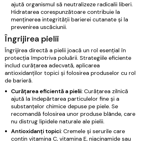
ajută organismul să neutralizeze radicalii liberi.
Hidratarea corespunzătoare contribuie la
menținerea integrității barierei cutanate și la
prevenirea uscăciunii.
Îngrijirea pielii
Îngrijirea directă a pielii joacă un rol esențial în
protecția împotriva poluării. Strategiile eficiente
includ curățarea adecvată, aplicarea
antioxidanților topici și folosirea produselor cu rol
de barieră.
Curățarea eficientă a pielii
: Curățarea zilnică
ajută la îndepărtarea particulelor fine și a
substanțelor chimice depuse pe piele. Se
recomandă folosirea unor produse blânde, care
nu distrug lipidele naturale ale pielii.
Antioxidanți topici
: Cremele și serurile care
conțin vitamina C, vitamina E, niacinamide sau