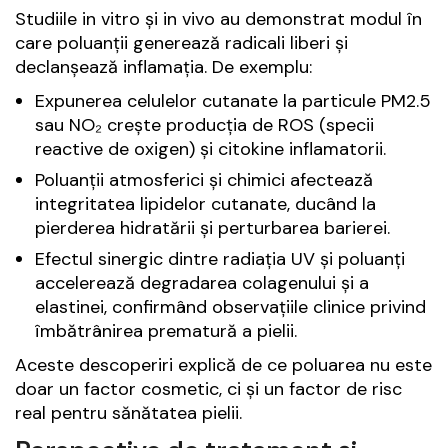
Studiile in vitro și in vivo au demonstrat modul în
care poluanții generează radicali liberi și
declanșează inflamația. De exemplu:
Expunerea celulelor cutanate la particule PM2.5
sau NO₂ crește producția de ROS (specii
reactive de oxigen) și citokine inflamatorii.
Poluanții atmosferici și chimici afectează
integritatea lipidelor cutanate, ducând la
pierderea hidratării și perturbarea barierei.
Efectul sinergic dintre radiația UV și poluanți
accelerează degradarea colagenului și a
elastinei, confirmând observațiile clinice privind
îmbătrânirea prematură a pielii.
Aceste descoperiri explică de ce poluarea nu este
doar un factor cosmetic, ci și un factor de risc
real pentru sănătatea pielii.