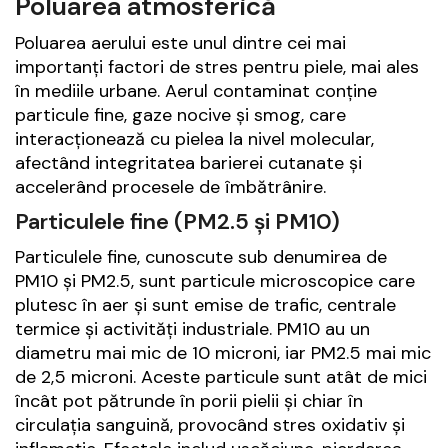
Poluarea atmosferică
Poluarea aerului este unul dintre cei mai
importanți factori de stres pentru piele, mai ales
în mediile urbane. Aerul contaminat conține
particule fine, gaze nocive și smog, care
interacționează cu pielea la nivel molecular,
afectând integritatea barierei cutanate și
accelerând procesele de îmbătrânire.
Particulele fine (PM2.5 și PM10)
Particulele fine, cunoscute sub denumirea de
PM10 și PM2.5, sunt particule microscopice care
plutesc în aer și sunt emise de trafic, centrale
termice și activități industriale. PM10 au un
diametru mai mic de 10 microni, iar PM2.5 mai mic
de 2,5 microni. Aceste particule sunt atât de mici
încât pot pătrunde în porii pielii și chiar în
circulația sanguină, provocând stres oxidativ și