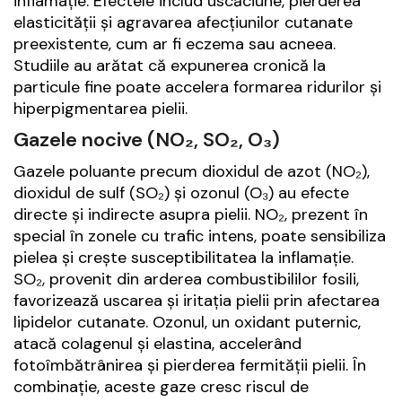
inflamație. Efectele includ uscăciune, pierderea
elasticității și agravarea afecțiunilor cutanate
preexistente, cum ar fi eczema sau acneea.
Studiile au arătat că expunerea cronică la
particule fine poate accelera formarea ridurilor și
hiperpigmentarea pielii.
Gazele nocive (NO₂, SO₂, O₃)
Gazele poluante precum dioxidul de azot (NO₂),
dioxidul de sulf (SO₂) și ozonul (O₃) au efecte
directe și indirecte asupra pielii. NO₂, prezent în
special în zonele cu trafic intens, poate sensibiliza
pielea și crește susceptibilitatea la inflamație.
SO₂, provenit din arderea combustibililor fosili,
favorizează uscarea și iritația pielii prin afectarea
lipidelor cutanate. Ozonul, un oxidant puternic,
atacă colagenul și elastina, accelerând
fotoîmbătrânirea și pierderea fermității pielii. În
combinație, aceste gaze cresc riscul de