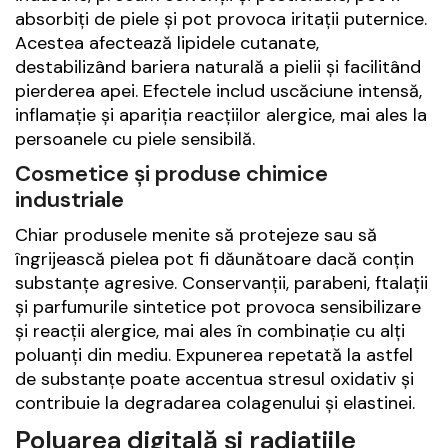
absorbiți de piele și pot provoca iritații puternice.
Acestea afectează lipidele cutanate,
destabilizând bariera naturală a pielii și facilitând
pierderea apei. Efectele includ uscăciune intensă,
inflamație și apariția reacțiilor alergice, mai ales la
persoanele cu piele sensibilă.
Cosmetice și produse chimice
industriale
Chiar produsele menite să protejeze sau să
îngrijească pielea pot fi dăunătoare dacă conțin
substanțe agresive. Conservanții, parabeni, ftalații
și parfumurile sintetice pot provoca sensibilizare
și reacții alergice, mai ales în combinație cu alți
poluanți din mediu. Expunerea repetată la astfel
de substanțe poate accentua stresul oxidativ și
contribuie la degradarea colagenului și elastinei.
Poluarea digitală și radiațiile