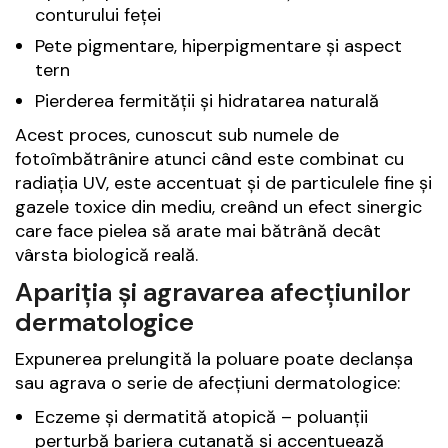
conturului feței
Pete pigmentare, hiperpigmentare și aspect
tern
Pierderea fermității și hidratarea naturală
Acest proces, cunoscut sub numele de
fotoîmbătrânire atunci când este combinat cu
radiația UV, este accentuat și de particulele fine și
gazele toxice din mediu, creând un efect sinergic
care face pielea să arate mai bătrână decât
vârsta biologică reală.
Apariția și agravarea afecțiunilor
dermatologice
Expunerea prelungită la poluare poate declanșa
sau agrava o serie de afecțiuni dermatologice:
Eczeme și dermatită atopică – poluanții
perturbă bariera cutanată și accentuează