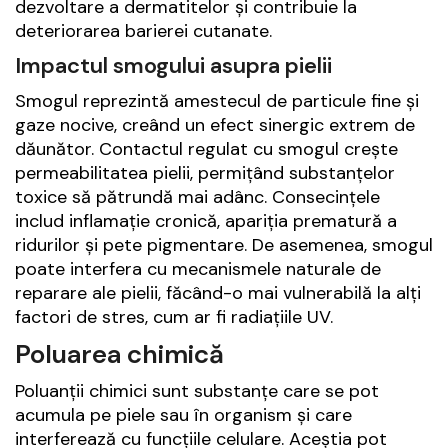
dezvoltare a dermatitelor și contribuie la
deteriorarea barierei cutanate.
Impactul smogului asupra pielii
Smogul reprezintă amestecul de particule fine și
gaze nocive, creând un efect sinergic extrem de
dăunător. Contactul regulat cu smogul crește
permeabilitatea pielii, permițând substanțelor
toxice să pătrundă mai adânc. Consecințele
includ inflamație cronică, apariția prematură a
ridurilor și pete pigmentare. De asemenea, smogul
poate interfera cu mecanismele naturale de
reparare ale pielii, făcând-o mai vulnerabilă la alți
factori de stres, cum ar fi radiațiile UV.
Poluarea chimică
Poluanții chimici sunt substanțe care se pot
acumula pe piele sau în organism și care
interferează cu funcțiile celulare. Aceștia pot