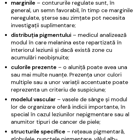
marginile
– contururile regulate sunt, în
general, un semn favorabil, în timp ce marginile
neregulate, șterse sau zimțate pot necesita
investigații suplimentare;
distribuția pigmentului
– medicul analizează
modul în care melanina este repartizată în
interiorul leziunii și dacă există zone cu
acumulări neobișnuite;
culorile prezente
– o aluniță poate avea una
sau mai multe nuanțe. Prezența unor culori
multiple sau a unor variații accentuate poate
reprezenta un criteriu de suspiciune;
modelul vascular
– vasele de sânge și modul
lor de organizare oferă indicii importante, în
special în cazul leziunilor nepigmentare sau al
anumitor tipuri de cancer de piele;
structurile specifice
– rețeaua pigmentară,
globulele, punctele pigmentare, vălul alb-