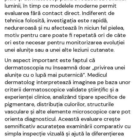
luminii, în timp ce modelele moderne permit
evaluarea fără contact direct. Indiferent de
tehnica folosită, investigația este rapidă,
nedureroasă și nu afectează în niciun fel pielea,
motiv pentru care poate fi repetată ori de câte
ori este necesar pentru monitorizarea evoluției
unei alunițe sau a unei alte leziuni cutanate.
Un aspect important este faptul că
dermatoscopia nu înseamnă doar „privirea unei
alunițe cu o lupă mai puternică”. Medicul
dermatolog interpretează imaginea pe baza unor
criterii dermatoscopice validate științific și a
experienței clinice, analizând tipare specifice de
pigmentare, distribuția culorilor, structurile
vasculare și alte elemente microscopice care pot
orienta diagnosticul. Această evaluare crește
semnificativ acuratețea examinării comparativ cu
simpla inspecție vizuală și ajută la diferențierea