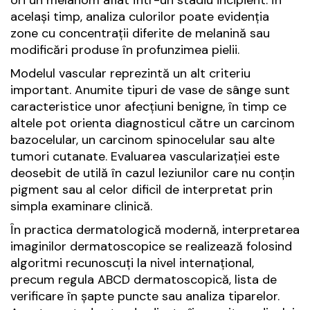
ori un melanom aflat într-un stadiu incipient. În
același timp, analiza culorilor poate evidenția
zone cu concentrații diferite de melanină sau
modificări produse în profunzimea pielii.
Modelul vascular reprezintă un alt criteriu
important. Anumite tipuri de vase de sânge sunt
caracteristice unor afecțiuni benigne, în timp ce
altele pot orienta diagnosticul către un carcinom
bazocelular, un carcinom spinocelular sau alte
tumori cutanate. Evaluarea vascularizației este
deosebit de utilă în cazul leziunilor care nu conțin
pigment sau al celor dificil de interpretat prin
simpla examinare clinică.
În practica dermatologică modernă, interpretarea
imaginilor dermatoscopice se realizează folosind
algoritmi recunoscuți la nivel internațional,
precum regula ABCD dermatoscopică, lista de
verificare în șapte puncte sau analiza tiparelor.