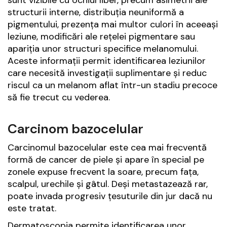
sunt vizibile cu ochiul liber, precum asimetrii ale
structurii interne, distribuția neuniformă a
pigmentului, prezența mai multor culori în aceeași
leziune, modificări ale rețelei pigmentare sau
apariția unor structuri specifice melanomului.
Aceste informații permit identificarea leziunilor
care necesită investigații suplimentare și reduc
riscul ca un melanom aflat într-un stadiu precoce
să fie trecut cu vederea.
Carcinom bazocelular
Carcinomul bazocelular este cea mai frecventă
formă de cancer de piele și apare în special pe
zonele expuse frecvent la soare, precum fața,
scalpul, urechile și gâtul. Deși metastazează rar,
poate invada progresiv țesuturile din jur dacă nu
este tratat.
Dermatoscopia permite identificarea unor