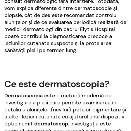
consult dermatologic fără întârziere. Totodată,
vom explica diferența dintre dermatoscopie și
biopsie, cât de des este recomandat controlul
alunițelor și de ce evaluarea periodică realizată de
medicii dermatologi din cadrul Elytis Hospital
poate contribui la diagnosticarea precoce a
leziunilor cutanate suspecte și la protejarea
sănătății pielii pe termen lung.
Ce este dermatoscopia?
Dermatoscopia
este o metodă modernă de
investigare a pielii care permite examinarea în
detaliu a alunițelor (nevilor), petelor pigmentare și
a altor leziuni cutanate cu ajutorul unui dispozitiv
optic numit
dermatoscop
. Investigația este
complet neinvazivă, nedureroasă și nu utilizează