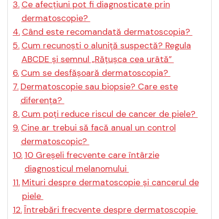
Ce afecțiuni pot fi diagnosticate prin
dermatoscopie?
Când este recomandată dermatoscopia?
Cum recunoști o aluniță suspectă? Regula
ABCDE și semnul „Rățușca cea urâtă”
Cum se desfășoară dermatoscopia?
Dermatoscopie sau biopsie? Care este
diferența?
Cum poți reduce riscul de cancer de piele?
Cine ar trebui să facă anual un control
dermatoscopic?
10 Greșeli frecvente care întârzie
diagnosticul melanomului
Mituri despre dermatoscopie și cancerul de
piele
Întrebări frecvente despre dermatoscopie