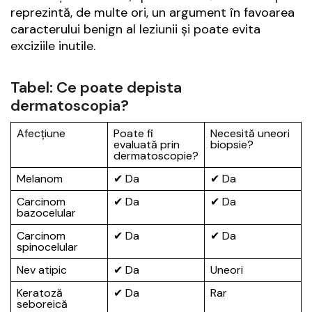
reprezintă, de multe ori, un argument în favoarea
caracterului benign al leziunii și poate evita
exciziile inutile.
Tabel: Ce poate depista
dermatoscopia?
Afecțiune
Poate fi
Necesită uneori
evaluată prin
biopsie?
dermatoscopie?
Melanom
✔ Da
✔ Da
Carcinom
✔ Da
✔ Da
bazocelular
Carcinom
✔ Da
✔ Da
spinocelular
Nev atipic
✔ Da
Uneori
Keratoză
✔ Da
Rar
seboreică