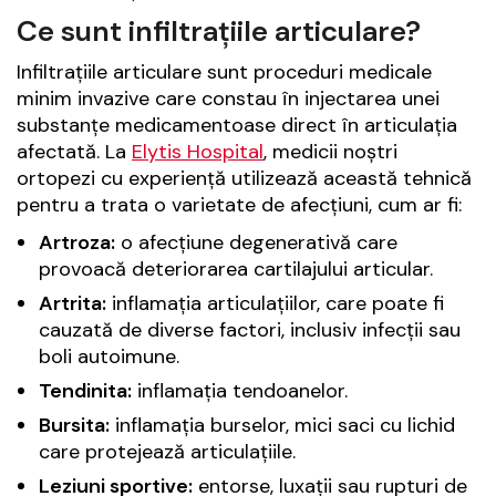
Ce sunt infiltrațiile articulare?
Infiltrațiile articulare sunt proceduri medicale
minim invazive care constau în injectarea unei
substanțe medicamentoase direct în articulația
afectată. La
Elytis Hospital
, medicii noștri
ortopezi cu experiență utilizează această tehnică
pentru a trata o varietate de afecțiuni, cum ar fi:
Artroza:
o afecțiune degenerativă care
provoacă deteriorarea cartilajului articular.
Artrita:
inflamația articulațiilor, care poate fi
cauzată de diverse factori, inclusiv infecții sau
boli autoimune.
Tendinita:
inflamația tendoanelor.
Bursita:
inflamația burselor, mici saci cu lichid
care protejează articulațiile.
Leziuni sportive:
entorse, luxații sau rupturi de