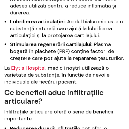
adesea utilizați pentru a reduce inflamația și
durerea.
Lubrifierea articulației:
Acidul hialuronic este o
substanță naturală care ajută la lubrifierea
articulației și la protejarea cartilajului.
Stimularea regenerării cartilajului:
Plasma
bogată în plachete (PRP) conține factori de
creștere care pot ajuta la repararea țesuturilor.
La
Elytis Hospital
, medicii noștri utilizează o
varietate de substanțe, în funcție de nevoile
individuale ale fiecărui pacient.
Ce beneficii aduc infiltrațiile
articulare?
Infiltrațiile articulare oferă o serie de beneficii
importante:
Reducerea durerii:
Infiltrațiile pot oferi o