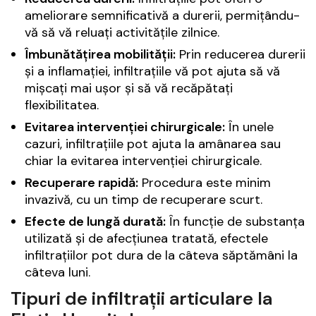
ameliorare semnificativă a durerii, permițându-
vă să vă reluați activitățile zilnice.
Îmbunătățirea mobilității:
Prin reducerea durerii
și a inflamației, infiltrațiile vă pot ajuta să vă
mișcați mai ușor și să vă recăpătați
flexibilitatea.
Evitarea intervenției chirurgicale:
În unele
cazuri, infiltrațiile pot ajuta la amânarea sau
chiar la evitarea intervenției chirurgicale.
Recuperare rapidă:
Procedura este minim
invazivă, cu un timp de recuperare scurt.
Efecte de lungă durată:
În funcție de substanța
utilizată și de afecțiunea tratată, efectele
infiltrațiilor pot dura de la câteva săptămâni la
câteva luni.
Tipuri de infiltrații articulare la