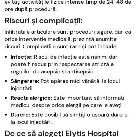
evitați activitățile fizice intense timp de 24-48 de
ore după procedură.
Riscuri și complicații:
Infiltrațiile articulare sunt proceduri sigure, dar, ca
orice intervenție medicală, prezintă anumite
riscuri. Complicațiile sunt rare și pot include:
Infecție:
Riscul de infecție este minim, dar
poate fi redus prin respectarea strictă a
regulilor de asepsie și antisepsie.
Sângerare:
Pot apărea mici vânătăi la locul
injectării.
Reacții alergice:
Este important să informați
medicul despre orice alergii pe care le aveți.
Durere:
Este posibil să simțiți o ușoară durere
la locul injectării.
De ce să alegeți Elytis Hospital