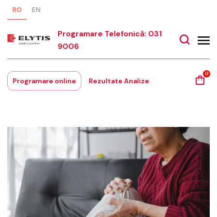
RO
EN
Programare Telefonică: 031
9006
0
Programare online
Rezultate Analize