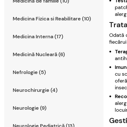
Test
Medicină de familie (10)
patch
alerg
Medicina Fizica si Reabilitare (10)
Trata
Odată c
Medicina Interna (17)
fiecăru
Tera
Medicină Nucleară (6)
antih
Imun
Nefrologie (5)
cu sc
oferă
insec
Neurochirurgie (4)
Reco
alerg
Neurologie (9)
locui
Gesti
Neurologie Pediatrică (13)