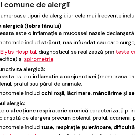
i comune de alergii
numeroase tipuri de alergii, iar cele mai frecvente inclu
a alergică (febra fânului)
easta este o inflamație a mucoasei nazale declanșată 
mptomele includ
strănut
,
nas înfundat
sau care curge
a
Elytis Hospital
, diagnosticul se realizează prin
teste c
ecifice) și
spirometrie
.
nctivita alergică:
easta este o
inflamație a conjunctivei
(membrana care
lenul, praful sau părul de animale.
mptomele includ
ochi roșii
,
lăcrimare
,
mâncărime
și
se
l alergic:
te o
afecțiune respiratorie cronică
caracterizată pri
clanșată de alergeni precum polenul, praful, acarienii,
mptomele includ
tuse
,
respirație șuierătoare
,
dificultă