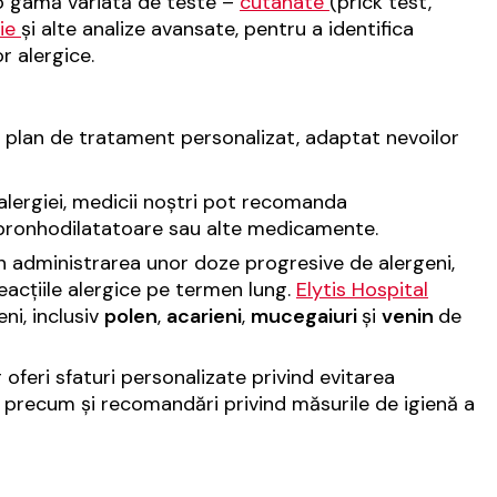
 gamă variată de teste –
cutanate
(prick test,
rie
și alte analize avansate, pentru a identifica
r alergice.
un plan de tratament personalizat, adaptat nevoilor
 alergiei, medicii noștri pot recomanda
, bronhodilatatoare sau alte medicamente.
 administrarea unor doze progresive de alergeni,
eacțiile alergice pe termen lung.
Elytis Hospital
ni, inclusiv
polen
,
acarieni
,
mucegaiuri
și
venin
de
 oferi sfaturi personalizate privind evitarea
u, precum și recomandări privind măsurile de igienă a