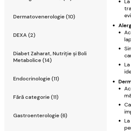
L
tr
ev
Dermatovenerologie (10)
Alerg
Ac
DEXA (2)
la
Si
Diabet Zaharat, Nutriţie şi Boli
ca
Metabolice (14)
L
id
Endocrinologie (11)
Derm
Ac
mâ
Fără categorie (11)
Ca
im
Gastroenterologie (6)
L
pe