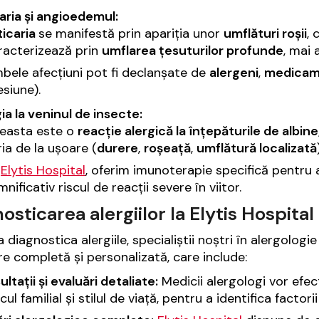
aria și angioedemul:
ticaria
se manifestă prin apariția unor
umflături roșii
, 
racterizează prin
umflarea țesuturilor profunde
, mai a
bele afecțiuni pot fi declanșate de
alergeni
,
medicam
esiune).
ia la veninul de insecte:
easta este o
reacție alergică la înțepăturile de albine,
ria de la ușoare (
durere
,
roșeață
,
umflătură localizată
a
Elytis Hospital
, oferim imunoterapie specifică pentru 
nificativ riscul de reacții severe în viitor.
osticarea alergiilor la Elytis Hospital
 diagnostica alergiile, specialiștii noștri în alergologi
e completă și personalizată, care include:
ltații și evaluări detaliate:
Medicii alergologi vor ef
icul familial și stilul de viață, pentru a identifica factori