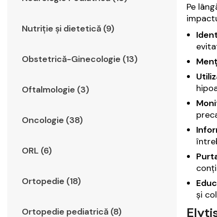
Pe lâng
impactu
Nutriție și dietetică (9)
Ident
evita
Obstetrică-Ginecologie (13)
Menți
Utili
hipoa
Oftalmologie (3)
Monit
preca
Oncologie (38)
Infor
între
ORL (6)
Purta
conți
Ortopedie (18)
Educa
și co
Elyti
Ortopedie pediatrică (8)