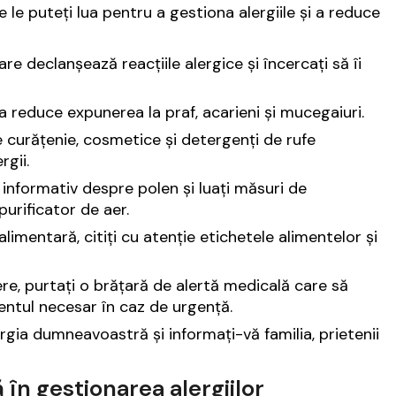
 le puteți lua pentru a gestiona alergiile și a reduce
re declanșează reacțiile alergice și încercați să îi
 reduce expunerea la praf, acarieni și mucegaiuri.
curățenie, cosmetice și detergenți de rufe
gii.
l informativ despre polen și luați măsuri de
purificator de aer.
limentară, citiți cu atenție etichetele alimentelor și
ere, purtați o brățară de alertă medicală care să
entul necesar în caz de urgență.
rgia dumneavoastră și informați-vă familia, prietenii
în gestionarea alergiilor