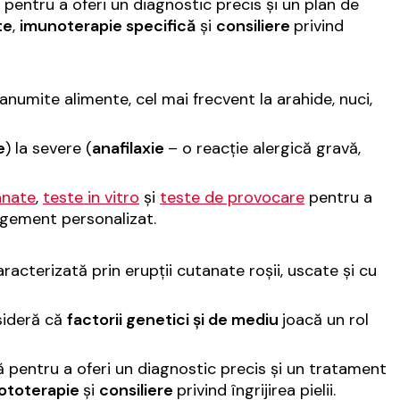
 pentru a oferi un diagnostic precis și un plan de
te
,
imunoterapie specifică
și
consiliere
privind
anumite alimente, cel mai frecvent la arahide, nuci,
e
) la severe (
anafilaxie
– o reacție alergică gravă,
anate
,
teste in vitro
și
teste de provocare
pentru a
nagement personalizat.
caracterizată prin erupții cutanate roșii, uscate și cu
sideră că
factorii genetici și de mediu
joacă un rol
ă pentru a oferi un diagnostic precis și un tratament
ototerapie
și
consiliere
privind îngrijirea pielii.