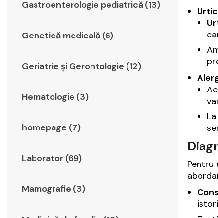
Gastroenterologie pediatrică (13)
Urtic
Ur
ca
Genetică medicală (6)
Am
pr
Geriatrie şi Gerontologie (12)
Alerg
Ac
Hematologie (3)
va
L
homepage (7)
sem
Diagn
Laborator (69)
Pentru a
abordar
Mamografie (3)
Consu
istor