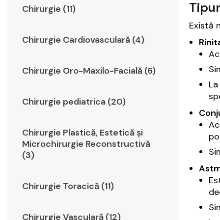
Tipur
Chirurgie (11)
Există 
Chirurgie Cardiovasculară (4)
Rinit
Ac
Si
Chirurgie Oro-Maxilo-Facială (6)
L
sp
Chirurgie pediatrica (20)
Conju
Ac
Chirurgie Plastică, Estetică şi
po
Microchirurgie Reconstructivă
Si
(3)
Astmu
Es
Chirurgie Toracică (11)
de
Si
Chirurgie Vasculară (12)