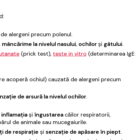
d:
de alergeni precum polenul.
,
mâncărime la nivelul nasului
,
ochilor
și
gâtului
.
utanate
(prick test),
teste in vitro
(determinarea IgE
 acoperă ochiul) cauzată de alergeni precum
nzație de arsură la nivelul ochilor
.
n
inflamația
și
îngustarea
căilor respiratorii,
 părul de animale sau mucegaiurile.
ți de respirație
și
senzație de apăsare în piept
.