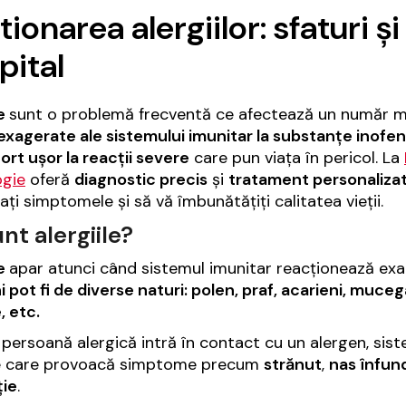
ionarea alergiilor: sfaturi și
pital
le
sunt o problemă frecventă ce afectează un număr ma
 exagerate ale sistemului imunitar la substanțe inofe
ort ușor la reacții severe
care pun viața în pericol. La
ogie
oferă
diagnostic precis
și
tratament personaliza
ați simptomele și să vă îmbunătățiți calitatea vieții.
nt alergiile?
le
apar atunci când sistemul imunitar reacționează exa
i pot fi de diverse naturi: polen, praf, acarieni, muc
, etc.
persoană alergică intră în contact cu un alergen, sis
e care provoacă simptome precum
strănut
,
nas înfun
ție
.