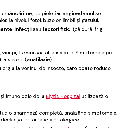
cu
mâncărime
, pe piele, iar
angioedemul
se
les la nivelul feței, buzelor, limbii și gâtului.
ente
,
infecții
sau
factori fizici
(căldură, frig,
 viespi, furnici
sau alte insecte. Simptomele pot
) la severe (
anafilaxie
).
alergia la veninul de insecte, care poate reduce
e și imunologie de la
Elytis Hospital
utilizează o
ectua o anamneză completă, analizând simptomele,
i declanșatori ai reacțiilor alergice.