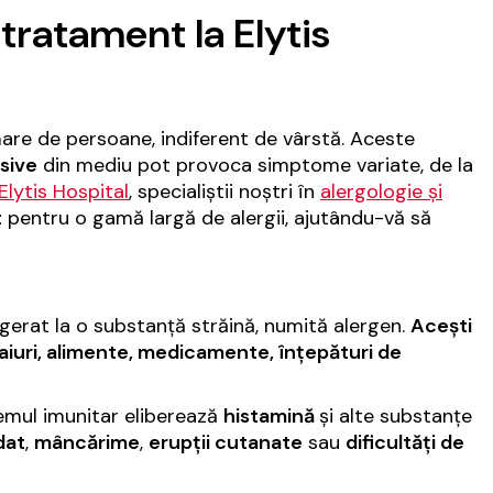
 tratament la Elytis
re de persoane, indiferent de vârstă. Aceste
nsive
din mediu pot provoca simptome variate, de la
Elytis Hospital
, specialiștii noștri în
alergologie și
t
pentru o gamă largă de alergii, ajutându-vă să
gerat la o substanță străină, numită alergen.
Acești
egaiuri, alimente, medicamente, înțepături de
temul imunitar eliberează
histamină
și alte substanțe
dat
,
mâncărime
,
erupții cutanate
sau
dificultăți de