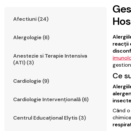
Gest
Hos
Afectiuni (24)
Alergii
Alergologie (6)
reacții
disconf
Anestezie si Terapie Intensiva
imunol
(ATI) (3)
gestion
Ce su
Cardiologie (9)
Alergii
alergen
Cardiologie Intervențională (6)
insecte
Când o 
chimic
Centrul Educațional Elytis (3)
respira