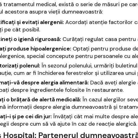
ă tratamentul medical, există o serie de măsuri pe care
l acestora asupra vieții dumneavoastră:
ificați și evitați alergenii:
Acordați atenție factorilor ca
ți pe cât posibil.
neți o igienă riguroasă:
Curățați regulat casa pentru a
zați produse hipoalergenice:
Optați pentru produse de 
lergenice, special concepute pentru persoanele cu aler
orizați polenul:
În sezonul polenului, urmăriți buletinu
uție, cum ar fi închiderea ferestrelor și utilizarea unui 
mați-vă despre alergia alimentară:
Dacă aveți alergie a
bați despre ingredientele folosite în restaurante.
ți o brățară de alertă medicală:
În cazul alergiilor sev
nă informații despre alergia dumneavoastră și tratam
ți-i și pe cei din jur:
Învățați cât mai multe despre ale
legii despre cum să vă ajute în caz de reacție alergică.
s Hospital: Partenerul dumneavoastră 