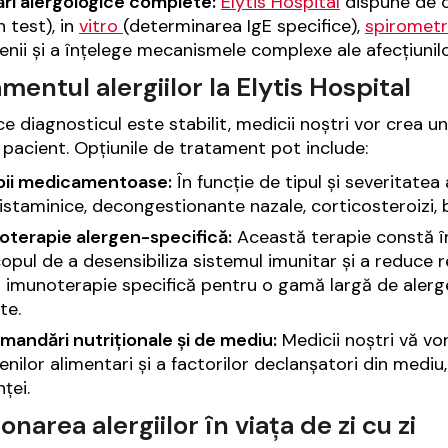
ări alergologice complete:
Elytis Hospital
dispune de o
 test), in
vitro
(determinarea IgE specifice),
spiromet
enii și a înțelege mecanismele complexe ale afecțiunilo
mentul alergiilor la Elytis Hospital
e diagnosticul este stabilit, medicii noștri vor crea 
i pacient. Opțiunile de tratament pot include:
pii medicamentoase:
În funcție de tipul și severitatea
istaminice, decongestionante nazale, corticosteroizi
oterapie alergen-specifică:
Această terapie constă în
opul de a desensibiliza sistemul imunitar și a reduce r
 imunoterapie specifică pentru o gamă largă de alerge
te.
mandări nutriționale și de mediu:
Medicii noștri vă vor
enilor alimentari și a factorilor declanșatori din medi
nței.
onarea alergiilor în viața de zi cu zi