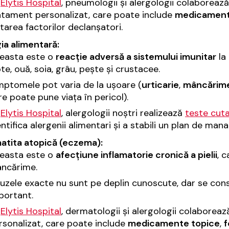
a
Elytis Hospital
, pneumologii și alergologii colaborează
atament personalizat, care poate include
medicamen
itarea factorilor declanșatori.
ia alimentară:
easta este o
reacție adversă a sistemului imunitar
la 
pte, ouă, soia, grâu, pește și crustacee.
mptomele pot varia de la ușoare (
urticarie
,
mâncărim
re poate pune viața în pericol).
a
Elytis Hospital
, alergologii noștri realizează
teste cut
entifica alergenii alimentari și a stabili un plan de ma
atita atopică (eczema):
easta este o
afecțiune inflamatorie cronică a pielii
, 
ncărime.
uzele exacte nu sunt pe deplin cunoscute, dar se con
portant.
a
Elytis Hospital
, dermatologii și alergologii colaboreaz
rsonalizat, care poate include
medicamente topice
,
f