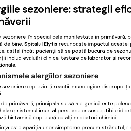
giile sezoniere: strategii ef
măverii
e sezoniere, în special cele manifestate în primăvară, po
ă de bine.
Spitalul Elytis
recunoaște impactul acestei pat
e, astfel încât pacienții să se poată bucura de sezonu
nții includ evaluări clinice, testare de laborator și re
ionale.
ismele alergiilor sezoniere
le sezoniere reprezintă reacții imunologice disproporți
.
le de primăvară, principala sursă alergenică este polenu
halare, sistemul imun al persoanelor susceptibile iden
ază histamină împreună cu alți mediatori chimici.
nța este apariția unor simptome precum strănutul, rino