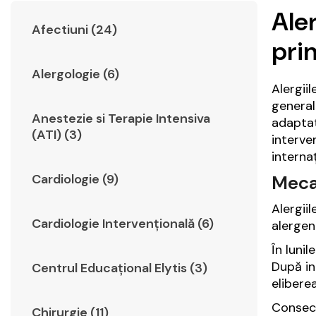
Aler
Afectiuni (24)
pri
Alergologie (6)
Alergiil
general
Anestezie si Terapie Intensiva
adaptat
(ATI) (3)
interve
internaț
Mecan
Cardiologie (9)
Alergii
Cardiologie Intervențională (6)
alergeni
În luni
După in
Centrul Educațional Elytis (3)
elibere
Conseci
Chirurgie (11)