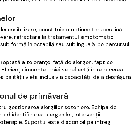
elor
esensibilizare, constituie o opțiune terapeutică
evere, refractare la tratamentul simptomatic.
sub formă injectabilă sau sublinguală, pe parcursul
reptată a toleranței față de alergen, fapt ce
e. Eficiența imunoterapiei se reflectă în reducerea
lității vieții, inclusiv a capacității de a desfășura
zonul de primăvară
tru gestionarea alergiilor sezoniere. Echipa de
ud identificarea alergenilor, intervenții
noterapie. Suportul este disponibil pe întreg