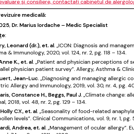
evaluare și consiliere, contactați cabinetul de alergolo
revizuire medicală:
2025
,
Dr. Marius Iordache – Medic Specialist
țe
:
ry, Leonard (dr.), et. al
. „ICON: Diagnosis and managemen
ma & Immunology
, 2020, vol. 124, nr. 2, pg. 118 – 134.
 Anne K., et. al
. „Patient and physician perceptions of s
allel physician patient survey”.
Allergy, Asthma & Clin
uert, Jean-Luc
. „Diagnosing and managing allergic conj
atric Allergy and Immunology
, 2019, vol. 30, nr. 4, pg. 
aris, Constance H., Beggs, Paul J
. „Climate change: al
nal
, 2018, vol. 48, nr. 2, pg. 129 – 134.
Holly C.Y., et. al
. „Seasonality of food-related anaphy
ollen levels”.
Clinical Communications
, vol. 9, nr. 1, pg
rdi, Andrea, et. al
. „Management of ocular allergy”.
E