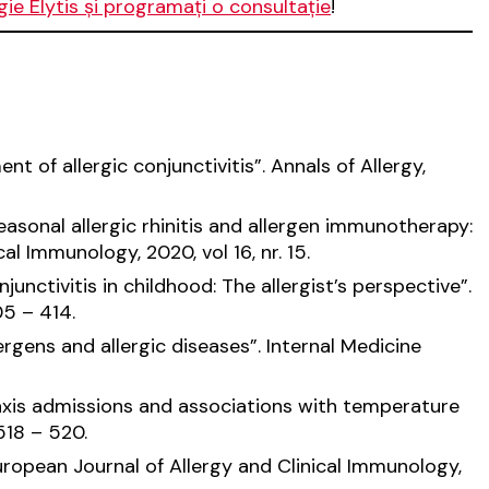
gie Elytis și programați o consultație
!
t of allergic conjunctivitis”.
Annals of Allergy,
easonal allergic rhinitis and allergen immunotherapy:
ical Immunology
, 2020, vol 16, nr. 15.
unctivitis in childhood: The allergist’s perspective”.
405 – 414.
lergens and allergic diseases”.
Internal Medicine
laxis admissions and associations with temperature
. 518 – 520.
uropean Journal of Allergy and Clinical Immunology
,