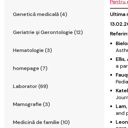
Pentru 
Ultima 
Genetică medicală (4)
13.02.
Geriatrie şi Gerontologie (12)
Referin
Bielo
Asth
Hematologie (3)
Ellis,
a par
homepage (7)
Fauq
Pedi
Laborator (69)
Katel
Jour
Mamografie (3)
Lam, 
and p
Leona
Medicină de familie (10)