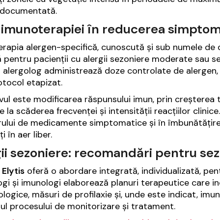
 documentată.
l imunoterapiei în reducerea simptom
rapia alergen-specifică, cunoscută și sub numele de d
ă pentru pacienții cu alergii sezoniere moderate sau s
 alergolog administrează doze controlate de alergen, 
otocol etapizat.
vul este modificarea răspunsului imun, prin creșterea t
 la scăderea frecvenței și intensității reacțiilor clinic
ului de medicamente simptomatice și în îmbunătățirea ca
ți în aer liber.
gii sezoniere: recomandări pentru se
 Elytis
oferă o abordare integrată, individualizată, pen
ogi și imunologi elaborează planuri terapeutice care incl
logice, măsuri de profilaxie și, unde este indicat, imu
ul procesului de monitorizare și tratament.