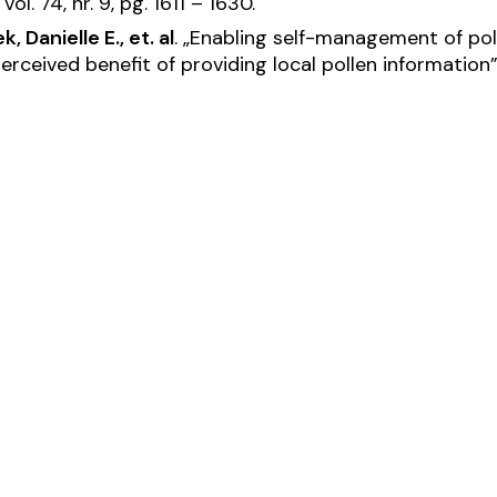
 vol. 74, nr. 9, pg. 1611 – 1630.
, Danielle E., et. al
. „Enabling self-management of pol
erceived benefit of providing local pollen information