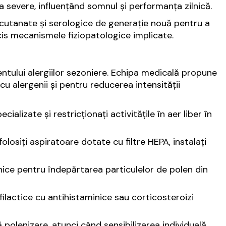
a severe, influențând somnul și performanța zilnică.
e cutanate și serologice de generație nouă pentru a
ecis mecanismele fiziopatologice implicate.
ntului alergiilor sezoniere. Echipa medicală propune
cu alergenii și pentru reducerea intensității
ializate și restricționați activitățile în aer liber în
, folosiți aspiratoare dotate cu filtre HEPA, instalați
onice pentru îndepărtarea particulelor de polen din
filactice cu antihistaminice sau corticosteroizi
polenizare, atunci când sensibilizarea individuală