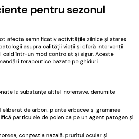
iciente pentru sezonul
t afecta semnificativ activitățile zilnice și starea
ologii asupra calității vieții și oferă intervenții
l cald într-un mod controlat și sigur. Aceste
comandări terapeutice bazate pe ghiduri
onate la substanțe altfel inofensive, denumite
l eliberat de arbori, plante erbacee și graminee.
tifică particulele de polen ca pe un agent patogen și
reea, congestia nazală, pruritul ocular și