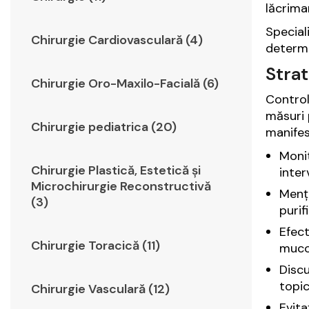
lăcrima
Speciali
Chirurgie Cardiovasculară (4)
determi
Strat
Chirurgie Oro-Maxilo-Facială (6)
Control
măsuri 
Chirurgie pediatrica (20)
manifest
Monit
Chirurgie Plastică, Estetică şi
inter
Microchirurgie Reconstructivă
Menți
(3)
purif
Efect
Chirurgie Toracică (11)
muco
Discu
topic
Chirurgie Vasculară (12)
Evita