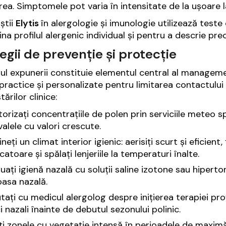
rea. Simptomele pot varia în intensitate de la ușoare l
știi
Elytis
în alergologie și imunologie utilizează test
na profilul alergenic individual și pentru a descrie pr
egii de prevenție și protecție
ul expunerii constituie elementul central al manageme
practice și personalizate pentru limitarea contactului 
ărilor clinice:
orizați concentrațiile de polen prin serviciile meteo spec
valele cu valori crescute.
neți un climat interior igienic: aerisiți scurt și eficient
icatoare și spălați lenjeriile la temperaturi înalte.
uați igienă nazală cu soluții saline izotone sau hipert
asa nazală.
tați cu medicul alergolog despre inițierea terapiei pro
i nazali înainte de debutul sezonului polinic.
ți zonele cu vegetație intensă în perioadele de maximă 