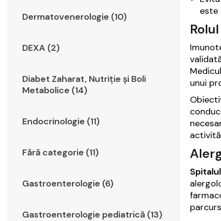
este
Dermatovenerologie (10)
Rolu
Imunote
DEXA (2)
validat
Medicul
Diabet Zaharat, Nutriţie şi Boli
unui pr
Metabolice (14)
Obiecti
conduce
Endocrinologie (11)
necesar
activită
Aler
Fără categorie (11)
Spitalul
alergol
Gastroenterologie (6)
farmaco
parcurs
Gastroenterologie pediatrică (13)