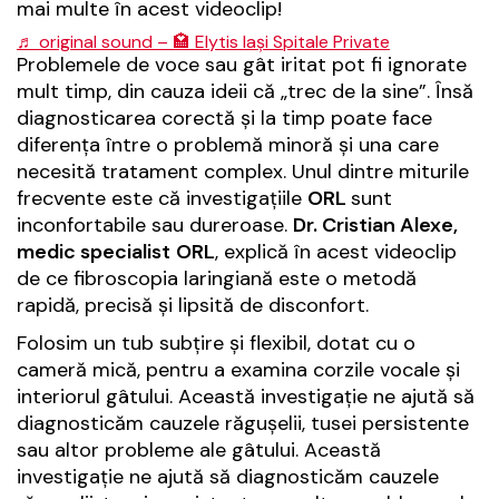
mai multe în acest videoclip!
♬ original sound – 🏩 Elytis Iași Spitale Private
Problemele de voce sau gât iritat pot fi ignorate
mult timp, din cauza ideii că „trec de la sine”. Însă
diagnosticarea corectă și la timp poate face
diferența între o problemă minoră și una care
necesită tratament complex. Unul dintre miturile
frecvente este că investigațiile
ORL
sunt
inconfortabile sau dureroase.
Dr. Cristian Alexe,
medic specialist
ORL
, explică în acest videoclip
de ce fibroscopia laringiană este o metodă
rapidă, precisă și lipsită de disconfort.
Folosim un tub subțire și flexibil, dotat cu o
cameră mică, pentru a examina corzile vocale și
interiorul gâtului. Această investigație ne ajută să
diagnosticăm cauzele răgușelii, tusei persistente
sau altor probleme ale gâtului. Această
investigație ne ajută să diagnosticăm cauzele