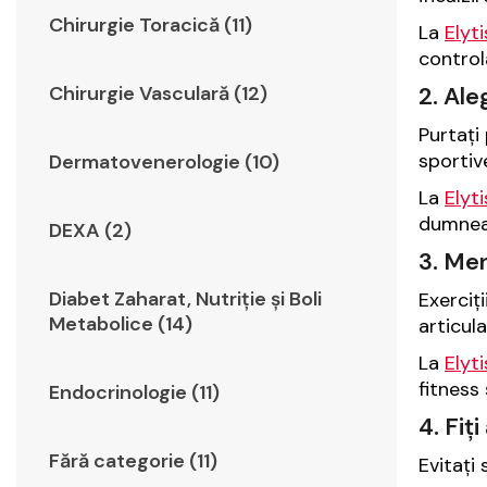
Chirurgie Toracică (11)
La
Elyt
control
2. Ale
Chirurgie Vasculară (12)
Purtați
sportiv
Dermatovenerologie (10)
La
Elyt
dumnea
DEXA (2)
3. Men
Diabet Zaharat, Nutriţie şi Boli
Exerciți
Metabolice (14)
articulaț
La
Elyt
fitness
Endocrinologie (11)
4. Fiț
Fără categorie (11)
Evitați 