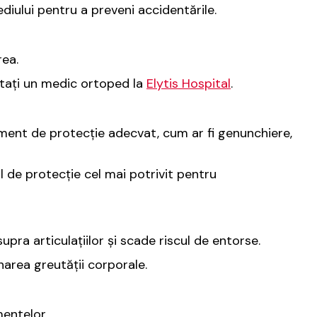
diului pentru a preveni accidentările.
rea.
ultați un medic ortoped la
Elytis Hospital
.
pament de protecție adecvat, cum ar fi genunchiere,
l de protecție cel mai potrivit pentru
ra articulațiilor și scade riscul de entorse.
onarea greutății corporale.
mentelor.