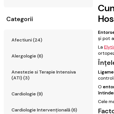
Cum 
Hos
Categorii
Entors
și pot a
Afectiuni (24)
La
Elyt
ortopez
Alergologie (6)
Înțe
Ligame
Anestezie si Terapie Intensiva
(ATI) (3)
control
O
ento
întind
Cardiologie (9)
Cele m
Facto
Cardiologie Intervențională (6)