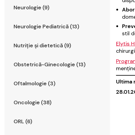
dispo
Neurologie (9)
Abord
domen
Preve
Neurologie Pediatrică (13)
stil 
Elytis 
Nutriție și dietetică (9)
chirurg
Program
Obstetrică-Ginecologie (13)
menține
Ultima 
Oftalmologie (3)
28.01.2
Oncologie (38)
ORL (6)