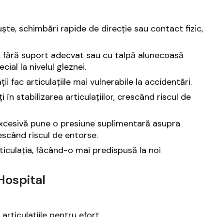
ște, schimbări rapide de direcție sau contact fizic,
, fără suport adecvat sau cu talpă alunecoasă
cial la nivelul gleznei.
ții fac articulațiile mai vulnerabile la accidentări.
 în stabilizarea articulațiilor, crescând riscul de
cesivă pune o presiune suplimentară asupra
crescând riscul de entorse.
iculația, făcând-o mai predispusă la noi
 Hospital
articulațiile pentru efort.