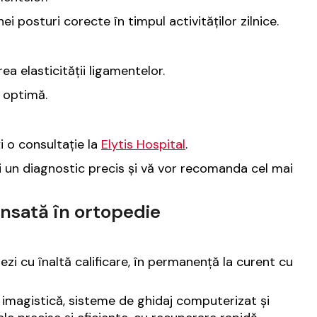
ei posturi corecte în timpul activităților zilnice.
a elasticității ligamentelor.
a optimă.
i o consultație la
Elytis Hospital
.
ri un diagnostic precis și vă vor recomanda cel mai
vansată în ortopedie
zi cu înaltă calificare, în permanență la curent cu
agistică, sisteme de ghidaj computerizat și