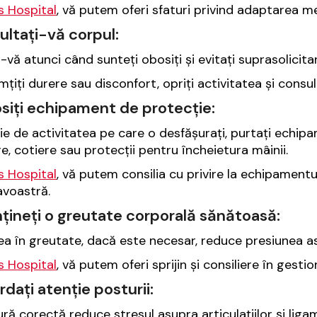
is Hospital
, vă putem oferi sfaturi privind adaptarea me
ultați-vă corpul:
i-vă atunci când sunteți obosiți și evitați suprasolicita
mțiți durere sau disconfort, opriți activitatea și cons
osiți echipament de protecție:
ție de activitatea pe care o desfășurați, purtați echi
re, cotiere sau protecții pentru încheietura mâinii.
is Hospital
, vă putem consilia cu privire la echipamentu
voastră.
țineți o greutate corporală sănătoasă:
a în greutate, dacă este necesar, reduce presiunea asup
is Hospital
, vă putem oferi sprijin și consiliere în gesti
rdați atenție posturii:
ră corectă reduce stresul asupra articulațiilor și liga