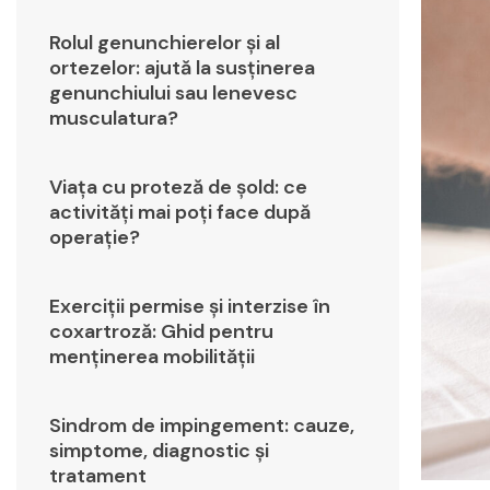
Rolul genunchierelor și al
ortezelor: ajută la susținerea
genunchiului sau lenevesc
musculatura?
Viața cu proteză de șold: ce
activități mai poți face după
operație?
Exerciții permise și interzise în
coxartroză: Ghid pentru
menținerea mobilității
Sindrom de impingement: cauze,
simptome, diagnostic și
tratament