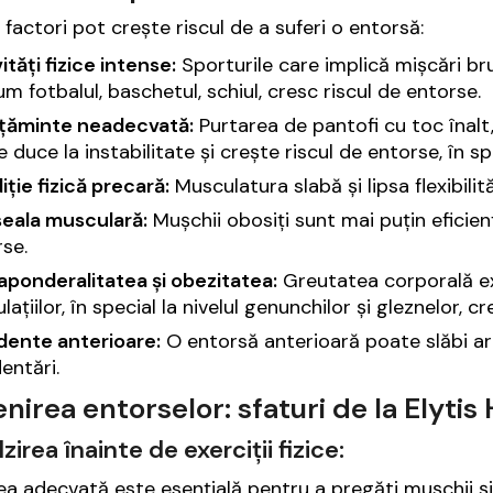
 factori pot crește riscul de a suferi o entorsă:
ități fizice intense:
Sporturile care implică mișcări bru
m fotbalul, baschetul, schiul, cresc riscul de entorse.
lțăminte neadecvată:
Purtarea de pantofi cu toc înalt
 duce la instabilitate și crește riscul de entorse, în spe
ție fizică precară:
Musculatura slabă și lipsa flexibilită
eala musculară:
Mușchii obosiți sunt mai puțin eficienți
se.
aponderalitatea și obezitatea:
Greutatea corporală ex
ulațiilor, în special la nivelul genunchilor și gleznelor, 
dente anterioare:
O entorsă anterioară poate slăbi art
entări.
nirea entorselor: sfaturi de la Elytis
lzirea înainte de exerciții fizice:
rea adecvată este esențială pentru a pregăti mușchii și 