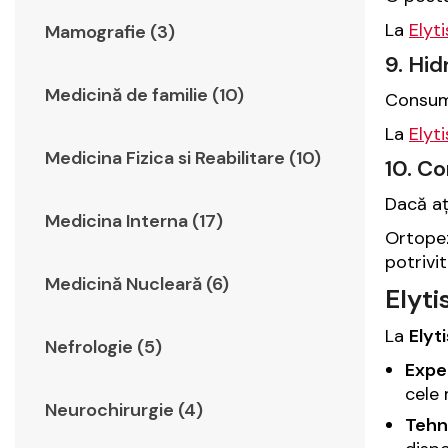
La
Elyt
Mamografie (3)
9. Hi
Medicină de familie (10)
Consumu
La
Elyt
Medicina Fizica si Reabilitare (10)
10. Co
Dacă aț
Medicina Interna (17)
Ortopez
potrivi
Medicină Nucleară (6)
Elyti
La
Elyt
Nefrologie (5)
Exper
cele 
Neurochirurgie (4)
Tehn