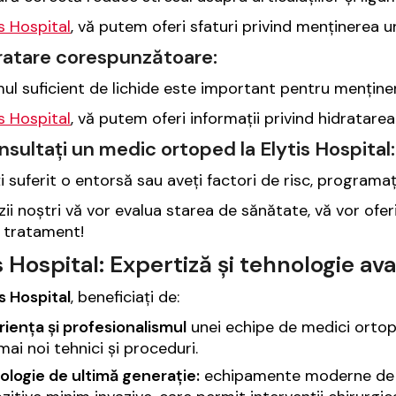
is Hospital
, vă putem oferi sfaturi privind menținerea un
dratare corespunzătoare:
l suficient de lichide este important pentru menținere
is Hospital
, vă putem oferi informații privind hidratare
nsultați un medic ortoped la Elytis Hospital:
i suferit o entorsă sau aveți factori de risc, programaț
ii noștri vă vor evalua starea de sănătate, vă vor ofe
t tratament!
s Hospital: Expertiză și tehnologie a
is Hospital
, beneficiați de:
iența și profesionalismul
unei echipe de medici ortope
mai noi tehnici și proceduri.
ologie de ultimă generație:
echipamente moderne de im