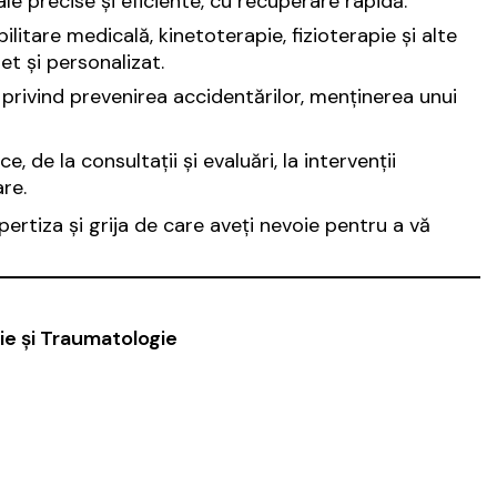
ale precise și eficiente, cu recuperare rapidă.
litare medicală, kinetoterapie, fizioterapie și alte
t și personalizat.
privind prevenirea accidentărilor, menținerea unui
de la consultații și evaluări, la intervenții
re.
pertiza și grija de care aveți nevoie pentru a vă
ie şi Traumatologie