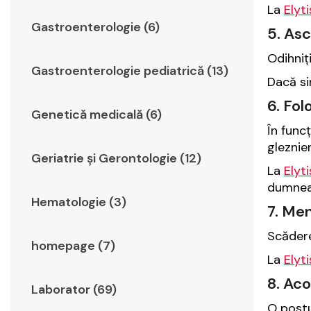
La
Elyt
Gastroenterologie (6)
5. Asc
Odihniț
Gastroenterologie pediatrică (13)
Dacă si
6. Fol
Genetică medicală (6)
În func
gleznie
Geriatrie şi Gerontologie (12)
La
Elyt
dumnea
Hematologie (3)
7. Men
Scădere
homepage (7)
La
Elyt
8. Aco
Laborator (69)
O postu