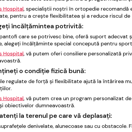
is Hospital
, specialiștii noștri în ortopedie recomandă 
ate, pentru a crește flexibilitatea și a reduce riscul de
geți încălțămintea potrivită:
 pantofi care se potrivesc bine, oferă suport adecvat ș
e, alegeți încălțăminte special concepută pentru sport
is Hospital
, vă putem oferi consiliere personalizată pr
voastră.
țineți o condiție fizică bună:
ile regulate de forță și flexibilitate ajută la întărirea m
iilor.
is Hospital
, vă putem crea un program personalizat de e
 și obiectivelor dumneavoastră.
i atenți la terenul pe care vă deplasați:
suprafețele denivelate, alunecoase sau cu obstacole. Fiți