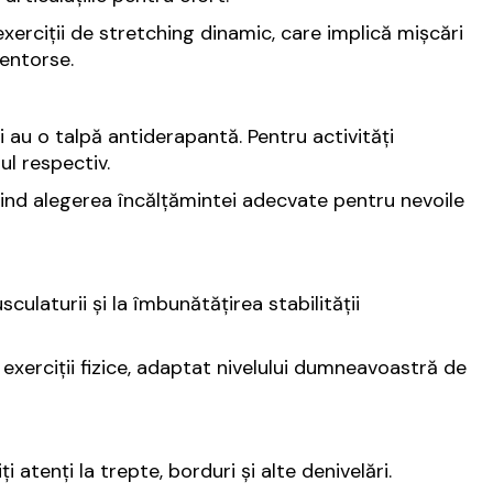
exerciții de stretching dinamic, care implică mișcări
 entorse.
i au o talpă antiderapantă. Pentru activități
ul respectiv.
ivind alegerea încălțămintei adecvate pentru nevoile
usculaturii și la îmbunătățirea stabilității
xerciții fizice, adaptat nivelului dumneavoastră de
 atenți la trepte, borduri și alte denivelări.