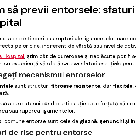
să previi entorsele: sfaturi d
pital
ele
, acele întinderi sau rupturi ale ligamentelor care 
fecta pe oricine, indiferent de vârstă sau nivel de activ
is Hospital
, știm cât de dureroase și neplăcute pot fi 
i cu experiență vă oferă câteva sfaturi esențiale pentr
legeți mecanismul entorselor
ntele
sunt structuri
fibroase rezistente
, dar
flexibile
,
ată.
rsă
apare atunci când o articulație este forțată să se 
erea
sau
ruperea ligamentelor
.
ai comune entorse sunt cele de
gleznă
,
genunchi
și
în
ri de risc pentru entorse