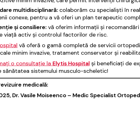
zitive minim invazive, care permit intervenții chirurgic
are multidisciplinară:
colaborăm cu specialiști în reabi
ii conexe, pentru a vă oferi un plan terapeutic comple
nție și consiliere:
vă oferim informații și recomandări 
de viață activ și controlul factorilor de risc.
Hospital
vă oferă o gamă completă de servicii ortopedice, 
icale minim invazive, tratament conservator și reabilita
ați o consultație la
Elytis Hospital
și beneficiați de ex
 sănătatea sistemului musculo-scheletic!
revizuire medicală:
025, Dr. Vasile Moiseenco – Medic Specialist Ortoped