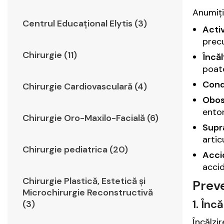
Anumiți
Centrul Educațional Elytis (3)
Activ
precu
Chirurgie (11)
Încă
poate
Condi
Chirurgie Cardiovasculară (4)
Obos
entor
Chirurgie Oro-Maxilo-Facială (6)
Supr
artic
Chirurgie pediatrica (20)
Acci
accid
Chirurgie Plastică, Estetică şi
Preve
Microchirurgie Reconstructivă
1. Încă
(3)
Încălzi