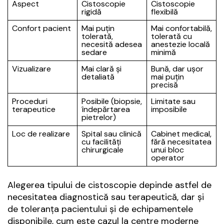
Aspect
Cistoscopie
Cistoscopie
rigidă
flexibilă
Confort pacient
Mai puțin
Mai confortabilă,
tolerată,
tolerată cu
necesită adesea
anestezie locală
sedare
minimă
Vizualizare
Mai clară și
Bună, dar ușor
detaliată
mai puțin
precisă
Proceduri
Posibile (biopsie,
Limitate sau
terapeutice
îndepărtarea
imposibile
pietrelor)
Loc de realizare
Spital sau clinică
Cabinet medical,
cu facilități
fără necesitatea
chirurgicale
unui bloc
operator
Alegerea tipului de cistoscopie depinde astfel de
necesitatea diagnostică sau terapeutică, dar și
de toleranța pacientului și de echipamentele
disponibile, cum este cazul la centre moderne