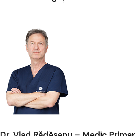
Dr. Vlad Rădășanu – Medic Primar