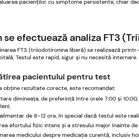
aluarea pacienților cu simptome persistente, chiar da
se efectuează analiza FT3 (Tri
narea FT3 (triiodotironina liberă) se realizează printr
itală. Testul este rapid, sigur și nu necesită internare.
tirea pacientului pentru test
a obține rezultate corecte, este recomandat:
tare dimineața, de preferință între orele 7:00 și 10:00,
ieni;
alimentar de 8–12 ore, în special dacă testul este rea
rea efortului fizic intens și a stresului major înainte de
marea medicului despre medicația curentă, inclusiv ho