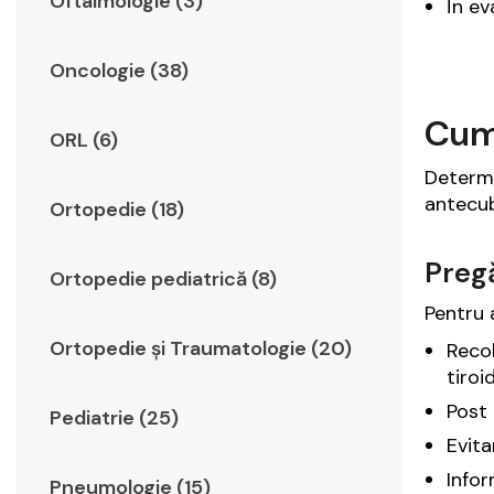
Oftalmologie (3)
În ev
Oncologie (38)
Cum 
ORL (6)
Determi
antecub
Ortopedie (18)
Pregă
Ortopedie pediatrică (8)
Pentru 
Ortopedie şi Traumatologie (20)
Recol
tiroid
Post 
Pediatrie (25)
Evita
Infor
Pneumologie (15)