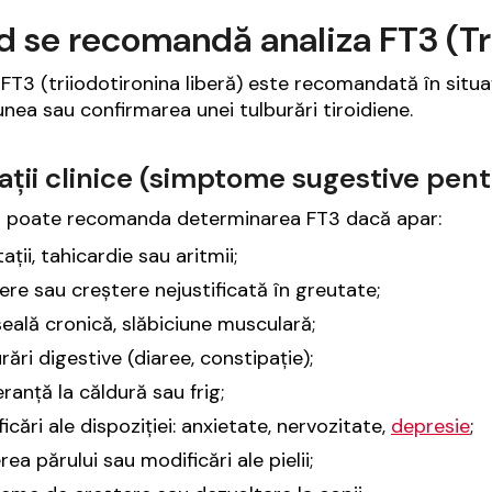
 se recomandă analiza FT3 (Tri
 FT3 (triiodotironina liberă) este recomandată în situaț
unea sau confirmarea unei tulburări tiroidiene.
ații clinice (simptome sugestive pentr
l poate recomanda determinarea FT3 dacă apar:
tații, tahicardie sau aritmii;
re sau creștere nejustificată în greutate;
ală cronică, slăbiciune musculară;
rări digestive (diaree, constipație);
eranță la căldură sau frig;
icări ale dispoziției: anxietate, nervozitate,
depresie
;
ea părului sau modificări ale pielii;