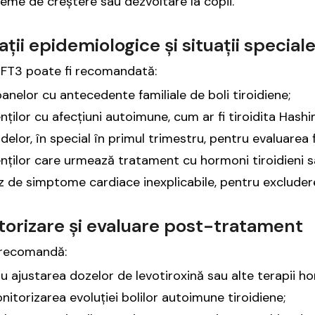
eme de creștere sau dezvoltare la copii.
ații epidemiologice și situații special
 FT3 poate fi recomandată:
anelor cu antecedente familiale de boli tiroidiene;
nților cu afecțiuni autoimune, cum ar fi tiroidita Has
delor, în special în primul trimestru, pentru evaluarea f
nților care urmează tratament cu hormoni tiroidieni s
z de simptome cardiace inexplicabile, pentru excludere
torizare și evaluare post-tratament
 recomandă:
u ajustarea dozelor de levotiroxină sau alte terapii h
nitorizarea evoluției bolilor autoimune tiroidiene;