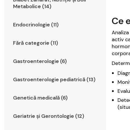
Metabolice (14)
Ce e
Endocrinologie (11)
Analiza
activ c
Fără categorie (11)
hormoni
corpora
Gastroenterologie (6)
Determi
Diagn
Gastroenterologie pediatrică (13)
Monit
Evalu
Genetică medicală (6)
Detec
(situ
Geriatrie şi Gerontologie (12)