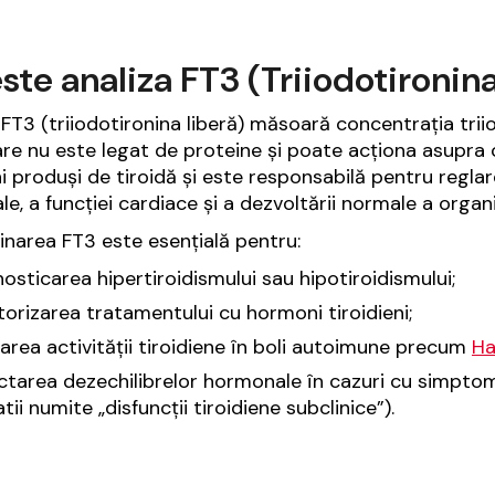
ste analiza FT3 (Triiodotironina
 FT3 (triiodotironina liberă) măsoară concentrația trii
are nu este legat de proteine și poate acționa asupra cel
 produși de tiroidă și este responsabilă pentru reglar
le, a funcției cardiace și a dezvoltării normale a organ
narea FT3 este esențială pentru:
osticarea hipertiroidismului sau hipotiroidismului;
orizarea tratamentului cu hormoni tiroidieni;
area activității tiroidiene în boli autoimune precum
H
tarea dezechilibrelor hormonale în cazuri cu simptom
atii numite „disfuncții tiroidiene subclinice”).