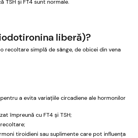
că TSH și FT4 sunt normale.
iodotironina liberă)?
-o recoltare simplă de sânge, de obicei din vena
 pentru a evita variațiile circadiene ale hormonilor
lizat împreună cu FT4 și TSH;
 recoltare;
rmoni tiroidieni sau suplimente care pot influența