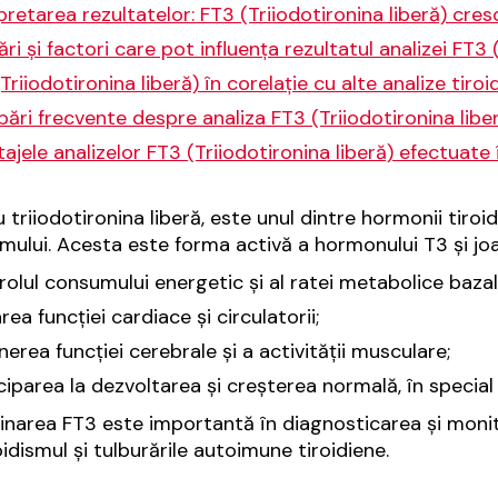
pretarea rezultatelor: FT3 (Triiodotironina liberă) cre
ări și factori care pot influența rezultatul analizei FT3 
Triiodotironina liberă) în corelație cu alte analize tiroi
bări frecvente despre analiza FT3 (Triiodotironina libe
ajele analizelor FT3 (Triiodotironina liberă) efectuate 
u triiodotironina liberă, este unul dintre hormonii tiro
mului. Acesta este forma activă a hormonului T3 și joac
olul consumului energetic și al ratei metabolice bazal
rea funcției cardiace și circulatorii;
nerea funcției cerebrale și a activității musculare;
ciparea la dezvoltarea și creșterea normală, în special l
narea FT3 este importantă în diagnosticarea și monitori
oidismul și tulburările autoimune tiroidiene.