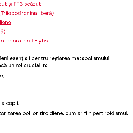
scut și FT3 scăzut
(Triiodotironina liberă)
diene
ră)
în laboratorul Elytis
idieni esențiali pentru reglarea metabolismului
ă un rol crucial în:
e;
a copii.
zarea bolilor tiroidiene, cum ar fi hipertiroidismul,