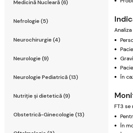
Probl
Medicină Nucleară (6)
Indic
Nefrologie (5)
Analiza
Neurochirurgie (4)
Perso
Pacie
Neurologie (9)
Gravi
Pacie
În ca
Neurologie Pediatrică (13)
Moni
Nutriție și dietetică (9)
FT3 se
Obstetrică-Ginecologie (13)
Pentr
În mo