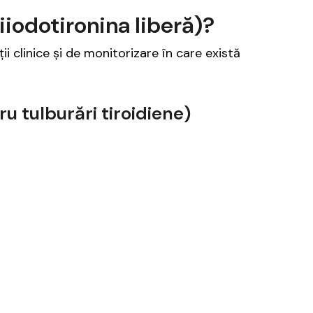
iodotironina liberă)?
ii clinice și de monitorizare în care există
u tulburări tiroidiene)