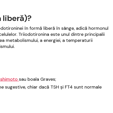
 liberă)?
odotironinei în formă liberă în sânge, adică hormonul
ulelor. Triiodotironina este unul dintre principalii
ea metabolismului, a energiei, a temperaturii
ismului.
ashimoto
sau boala Graves;
e sugestive, chiar dacă TSH și FT4 sunt normale