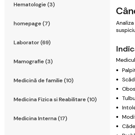
Hematologie (3)
Când
Analiza
homepage (7)
suspici
Laborator (69)
Indic
Medicu
Mamografie (3)
Palpi
Scăde
Medicină de familie (10)
Obose
Tulbu
Medicina Fizica si Reabilitare (10)
Intol
Modif
Medicina Interna (17)
Căder