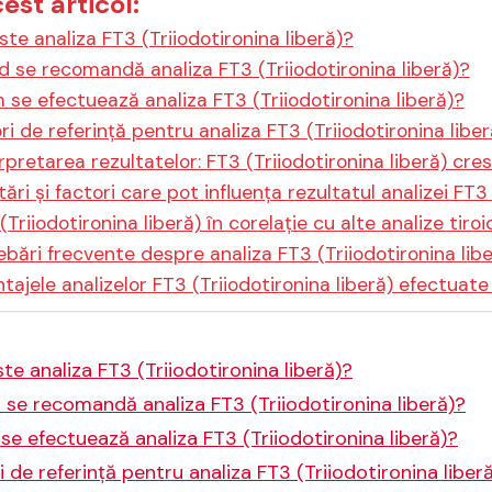
cest articol:
ste analiza FT3 (Triiodotironina liberă)?
 se recomandă analiza FT3 (Triiodotironina liberă)?
se efectuează analiza FT3 (Triiodotironina liberă)?
ri de referință pentru analiza FT3 (Triiodotironina liber
rpretarea rezultatelor: FT3 (Triiodotironina liberă) cre
tări și factori care pot influența rezultatul analizei FT3 
(Triiodotironina liberă) în corelație cu alte analize tiro
ebări frecvente despre analiza FT3 (Triiodotironina libe
tajele analizelor FT3 (Triiodotironina liberă) efectuate 
te analiza FT3 (Triiodotironina liberă)?
se recomandă analiza FT3 (Triiodotironina liberă)?
e efectuează analiza FT3 (Triiodotironina liberă)?
i de referință pentru analiza FT3 (Triiodotironina liber