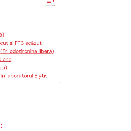
ă)
scut și FT3 scăzut
(Triiodotironina liberă)
idiene
ră)
în laboratorul Elytis
ă)