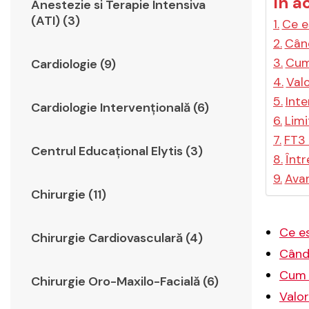
În a
Anestezie si Terapie Intensiva
(ATI) (3)
Ce e
Când
Cum 
Cardiologie (9)
Valo
Inte
Cardiologie Intervențională (6)
Limi
FT3 
Centrul Educațional Elytis (3)
Într
Avan
Chirurgie (11)
Ce es
Chirurgie Cardiovasculară (4)
Când 
Cum s
Chirurgie Oro-Maxilo-Facială (6)
Valor