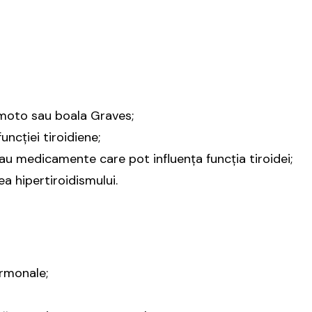
e
himoto sau boala Graves;
uncției tiroidiene;
au medicamente care pot influența funcția tiroidei;
a hipertiroidismului.
ormonale;