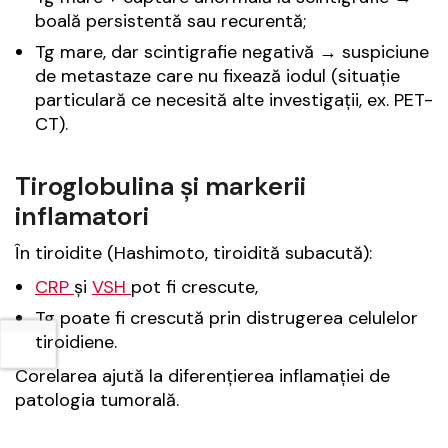
boală persistentă sau recurentă;
Tg mare, dar scintigrafie negativă → suspiciune
de metastaze care nu fixează iodul (situație
particulară ce necesită alte investigații, ex. PET-
CT).
Tiroglobulina și markerii
inflamatori
În tiroidite (Hashimoto, tiroidită subacută):
CRP
și
VSH
pot fi crescute,
Tg poate fi crescută prin distrugerea celulelor
tiroidiene.
Corelarea ajută la diferențierea inflamației de
patologia tumorală.