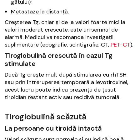
gâtului);
Metastaze la distanță.
Creșterea Tg, chiar și de la valori foarte mici la
valori moderat crescute, este un semnal de
alarmă. Medicul va recomanda investigații
suplimentare (ecografie, scintigrafie, CT,
PET-CT
).
Tiroglobulină crescută în cazul Tg
stimulate
Dacă Tg crește mult după stimularea cu rhTSH
sau prin întreruperea temporară a levotiroxinei,
acest lucru poate indica prezența de țesut
tiroidian restant activ sau recidivă tumorală.
Tiroglobulină scăzută
La persoane cu tiroidă intactă
Valori scăzute sunt normale și nu indică boală,