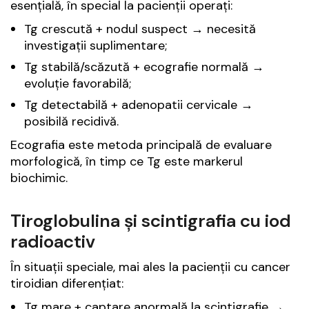
esențială, în special la pacienții operați:
Tg crescută + nodul suspect → necesită
investigații suplimentare;
Tg stabilă/scăzută + ecografie normală →
evoluție favorabilă;
Tg detectabilă + adenopatii cervicale →
posibilă recidivă.
Ecografia este metoda principală de evaluare
morfologică, în timp ce Tg este markerul
biochimic.
Tiroglobulina și scintigrafia cu iod
radioactiv
În situații speciale, mai ales la pacienții cu cancer
tiroidian diferențiat:
Tg mare + captare anormală la scintigrafie →