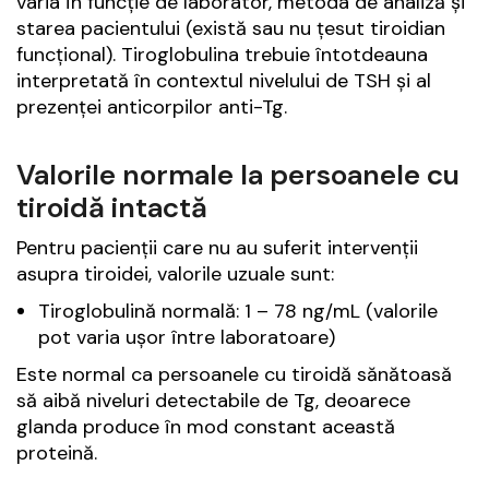
varia în funcție de laborator, metoda de analiză și
starea pacientului (există sau nu țesut tiroidian
funcțional). Tiroglobulina trebuie întotdeauna
interpretată în contextul nivelului de TSH și al
prezenței anticorpilor anti-Tg.
Valorile normale la persoanele cu
tiroidă intactă
Pentru pacienții care nu au suferit intervenții
asupra tiroidei, valorile uzuale sunt:
Tiroglobulină normală: 1 – 78 ng/mL (valorile
pot varia ușor între laboratoare)
Este normal ca persoanele cu tiroidă sănătoasă
să aibă niveluri detectabile de Tg, deoarece
glanda produce în mod constant această
proteină.