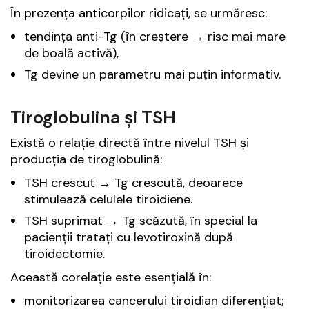
În prezența anticorpilor ridicați, se urmăresc:
tendința anti-Tg (în creștere → risc mai mare
de boală activă),
Tg devine un parametru mai puțin informativ.
Tiroglobulina și TSH
Există o relație directă între nivelul TSH și
producția de tiroglobulină:
TSH crescut → Tg crescută, deoarece
stimulează celulele tiroidiene.
TSH suprimat → Tg scăzută, în special la
pacienții tratați cu levotiroxină după
tiroidectomie.
Această corelație este esențială în:
monitorizarea cancerului tiroidian diferențiat;