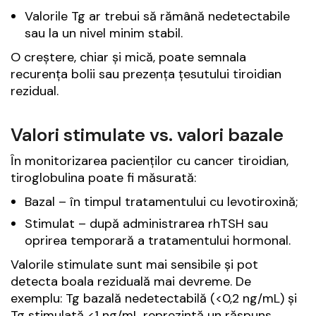
Valorile Tg ar trebui să rămână nedetectabile
sau la un nivel minim stabil.
O creștere, chiar și mică, poate semnala
recurența bolii sau prezența țesutului tiroidian
rezidual.
Valori stimulate vs. valori bazale
În monitorizarea pacienților cu cancer tiroidian,
tiroglobulina poate fi măsurată:
Bazal – în timpul tratamentului cu levotiroxină;
Stimulat – după administrarea rhTSH sau
oprirea temporară a tratamentului hormonal.
Valorile stimulate sunt mai sensibile și pot
detecta boala reziduală mai devreme. De
exemplu: Tg bazală nedetectabilă (<0,2 ng/mL) și
Tg stimulată <1 ng/mL reprezintă un răspuns