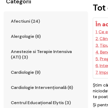
Categorii
Tot
Afectiuni (24)
În a
Ce e
Alergologie (6)
Când
Tipu
Anestezie si Terapie Intensiva
Bene
(ATI) (3)
Preg
Inte
Cardiologie (9)
Impo
Știm câ
Cardiologie Intervențională (6)
nicioda
te poat
Centrul Educațional Elytis (3)
Și pent