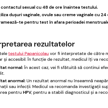
 contactul sexual cu 48 de ore înaintea testului.
iliza dușuri vaginale, ovule sau creme vaginale cu 24 
ramează-te pentru test în afara perioadei menstrual
rpretarea rezultatelor
tele
testului Papanicolau
vor fi interpretate de către m
r și accesibil. În funcție de rezultat, medicul îți va re
ltat normal:
În acest caz, vei fi sfătuită să continui 
it.
ltat anormal:
Un rezultat anormal nu înseamnă neapărat
mații sau infecții. Medicul va recomanda investigații 
area pentru
HPV
, pentru a stabili diagnosticul și a r