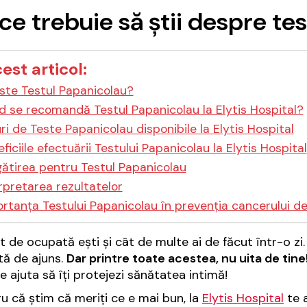
 ce trebuie să știi despre te
cest articol:
ste Testul Papanicolau?
 se recomandă Testul Papanicolau la Elytis Hospital?
ri de Teste Papanicolau disponibile la Elytis Hospital
ficiile efectuării Testului Papanicolau la Elytis Hospital
ătirea pentru Testul Papanicolau
rpretarea rezultatelor
rtanța Testului Papanicolau în prevenția cancerului de
t de ocupată ești și cât de multe ai de făcut într-o zi. 
tă de ajuns.
Dar printre toate acestea, nu uita de tine
e ajuta să îți protejezi sănătatea intimă!
ru că știm că meriți ce e mai bun, la
Elytis Hospital
te 