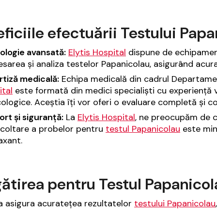
ficiile efectuării Testului Papa
ologie avansată:
Elytis Hospital
dispune de echipamen
sarea și analiza testelor Papanicolau, asigurând acura
rtiză medicală:
Echipa medicală din cadrul Departame
ital
este formată din medici specialiști cu experiență v
ologice. Aceștia îți vor oferi o evaluare completă și co
rt și siguranță:
La
Elytis Hospital
, ne preocupăm de c
ecoltare a probelor pentru
testul Papanicolau
este mini
laxant.
ătirea pentru Testul Papanicol
a asigura acuratețea rezultatelor
testului Papanicolau