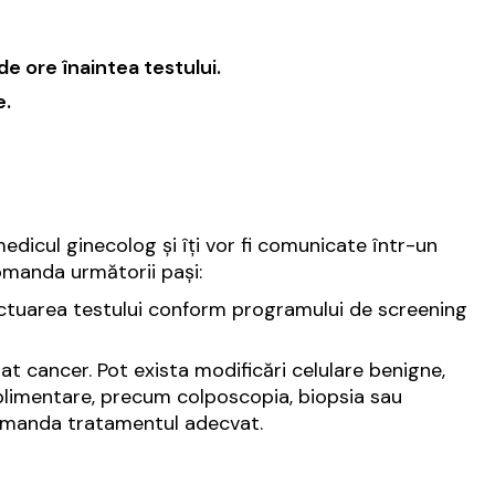
de ore înaintea testului.
e.
edicul ginecolog și îți vor fi comunicate într-un
comanda următorii pași:
efectuarea testului conform programului de screening
 cancer. Pot exista modificări celulare benigne,
suplimentare, precum colposcopia, biopsia sau
ecomanda tratamentul adecvat.