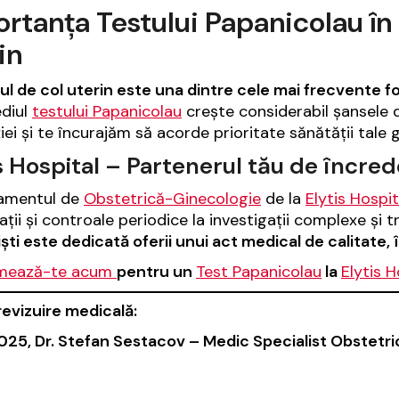
rtanța Testului Papanicolau în
in
l de col uterin este una dintre cele mai frecvente f
diul
testului Papanicolau
crește considerabil șansele 
iei și te încurajăm să acorde prioritate sănătății tale 
s Hospital – Partenerul tău de încre
amentul de
Obstetrică-Ginecologie
de la
Elytis Hospit
ații și controale periodice la investigații complexe și
iști este dedicată oferii unui act medical de calitate, 
mează-te acum
pentru un
Test Papanicolau
la
Elytis H
revizuire medicală:
025, Dr. Stefan Sestacov – Medic Specialist Obstetr