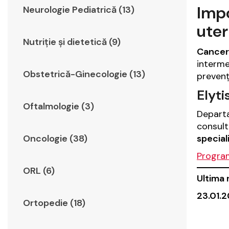
Impo
Neurologie Pediatrică (13)
uter
Nutriție și dietetică (9)
Canceru
interme
Obstetrică-Ginecologie (13)
prevenț
Elyti
Oftalmologie (3)
Depart
consult
special
Oncologie (38)
Progra
ORL (6)
Ultima 
23.01.2
Ortopedie (18)