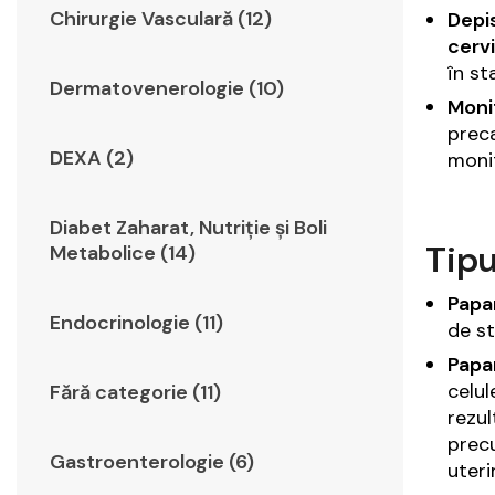
Chirurgie Vasculară (12)
Depis
cerv
în st
Dermatovenerologie (10)
Moni
preca
DEXA (2)
monit
Diabet Zaharat, Nutriţie şi Boli
Tipu
Metabolice (14)
Papan
Endocrinologie (11)
de st
Papan
celul
Fără categorie (11)
rezul
prec
Gastroenterologie (6)
uteri