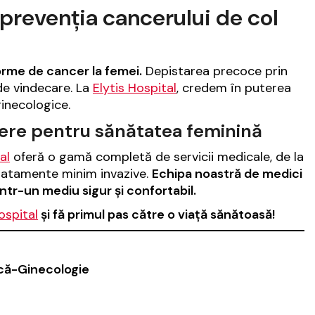
 prevenția cancerului de col
orme de cancer la femei.
Depistarea precoce prin
de vindecare. La
Elytis Hospital
, credem în puterea
ginecologice.
dere pentru sănătatea feminină
al
oferă o gamă completă de servicii medicale, de la
 tratamente minim invazive.
Echipa noastră de medici
într-un mediu sigur și confortabil.
ospital
și fă primul pas către o viață sănătoasă!
ică-Ginecologie