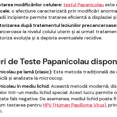
tarea modificărilor celulare:
testul Papanicolau
este 
icale
, o afecțiune caracterizată prin modificări anormale
adii incipiente permite tratarea eficientă a displaziei ș
torizarea după tratamentul leziunilor precanceroase
nceroase la nivelul colului uterin și ai urmat tratamen
oriza evoluția și a depista eventualele recidive.
ri de Teste Papanicolau disponi
icolau pe lamă (clasic):
Este metoda tradițională de ef
iclă și analizate la microscop.
icolau în mediu lichid:
Această metodă modernă, dispo
elor într-un mediu lichid special. Acest lucru permite 
tate fals negative. De asemenea, mediul lichid poate fi
um testarea pentru
HPV (Human Papilloma Virus)
, pri
n.