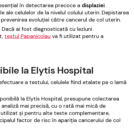
esențial în detectarea precoce a
displaziei
 ale celulelor de la nivelul colului uterin. Depistarea
i prevenirea evoluției către cancerul de col uterin.
:
Dacă ai fost diagnosticată cu leziuni
t,
testul Papanicolau
va fi utilizat pentru a
bile la Elytis Hospital
ectuare a testului, celulele fiind etalate pe o lamă
nibilă la Elytis Hospital, presupune colectarea
o analiză mai precisă, cu o rată mai mică de
 utilizat și pentru alte teste complementare,
ncipalul factor de risc în apariția cancerului de col