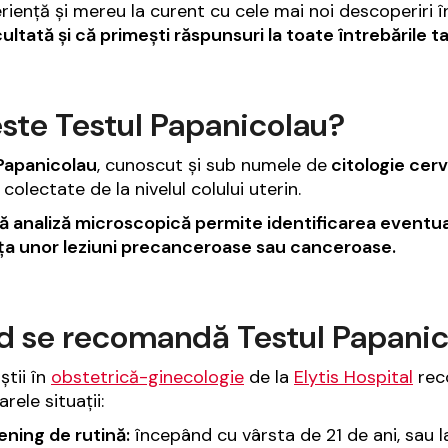
riență și mereu la curent cu cele mai noi descoperiri 
cultată și că primești răspunsuri la toate întrebările t
ste Testul Papanicolau?
Papanicolau
, cunoscut și sub numele de
citologie cerv
 colectate de la nivelul colului uterin.
 analiză microscopică permite identificarea eventual
a unor leziuni precanceroase sau canceroase.
 se recomandă Testul Papanicol
știi în
obstetrică-ginecologie
de la
Elytis Hospital
rec
rele situații:
ening de rutină:
începând cu vârsta de 21 de ani, sau la