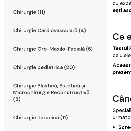
cu expe
ești as
Chirurgie (11)
Chirurgie Cardiovasculară (4)
Ce e
Testul 
Chirurgie Oro-Maxilo-Facială (6)
celulele
Această
Chirurgie pediatrica (20)
prezenț
Chirurgie Plastică, Estetică şi
Microchirurgie Reconstructivă
Când
(3)
Speciali
următoa
Chirurgie Toracică (11)
Scre