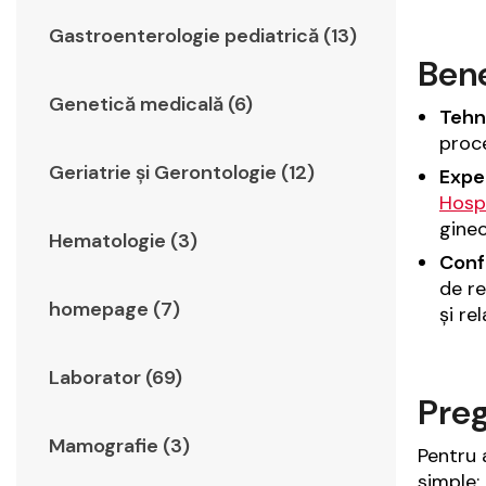
Gastroenterologie pediatrică (13)
Bene
Genetică medicală (6)
Tehn
proce
Geriatrie şi Gerontologie (12)
Expe
Hosp
ginec
Hematologie (3)
Confo
de r
homepage (7)
și re
Laborator (69)
Preg
Mamografie (3)
Pentru 
simple: