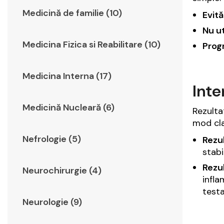
Medicină de familie (10)
Evită
Nu ut
Medicina Fizica si Reabilitare (10)
Prog
Medicina Interna (17)
Inte
Medicină Nucleară (6)
Rezulta
mod cla
Nefrologie (5)
Rezu
stabil
Rezu
Neurochirurgie (4)
infla
test
Neurologie (9)