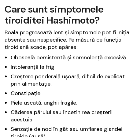
Care sunt simptomele
tiroiditei Hashimoto?
Boala progresează lent și simptomele pot fi inițial
absente sau nespecifice. Pe măsură ce funcția
tiroidiană scade, pot apărea:
Oboseală persistentă și somnolență excesivă.
Intoleranță la frig.
Creștere ponderală ușoară, dificil de explicat
prin alimentație.
Constipație.
Piele uscată, unghii fragile.
Căderea părului sau încetinirea creșterii
acestuia.
Senzație de nod în gât sau umflarea glandei
tiroide (gușă).