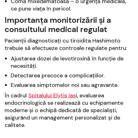
Comă mixedematoasă – o urgență medicală,
ce pune viața în pericol.
Importanța monitorizării și a
consultului medical regulat
Pacienții diagnosticați cu tiroidita Hashimoto
trebuie să efectueze controale regulate pentru:
Ajustarea dozei de levotiroxină în funcție de
necesități.
Detectarea precoce a complicațiilor.
Evaluarea simptomelor noi sau agravante.
În cadrul
Spitalului Elytis Iaș
i, evaluarea
endocrinologică se realizează cu echipamente
moderne și o echipă dedicată de specialiști,
asigurând un management personalizat și de
calitate.