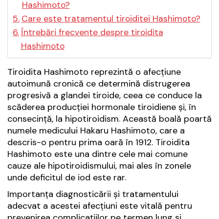
Hashimoto?
Care este tratamentul tiroiditei Hashimoto?
Întrebări frecvente despre tiroidita
Hashimoto
Tiroidita Hashimoto reprezintă o afecțiune
autoimună cronică ce determină distrugerea
progresivă a glandei tiroide, ceea ce conduce la
scăderea producției hormonale tiroidiene și, în
consecință, la hipotiroidism. Această boală poartă
numele medicului Hakaru Hashimoto, care a
descris-o pentru prima oară în 1912. Tiroidita
Hashimoto este una dintre cele mai comune
cauze ale hipotiroidismului, mai ales în zonele
unde deficitul de iod este rar.
Importanța diagnosticării și tratamentului
adecvat a acestei afecțiuni este vitală pentru
prevenirea complicațiilor pe termen lung și