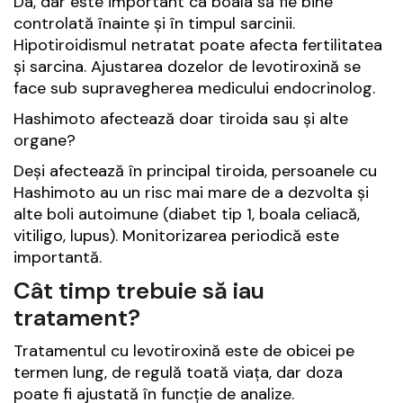
Da, dar este important ca boala să fie bine
controlată înainte și în timpul sarcinii.
Hipotiroidismul netratat poate afecta fertilitatea
și sarcina. Ajustarea dozelor de levotiroxină se
face sub supravegherea medicului endocrinolog.
Hashimoto afectează doar tiroida sau și alte
organe?
Deși afectează în principal tiroida, persoanele cu
Hashimoto au un risc mai mare de a dezvolta și
alte boli autoimune (diabet tip 1, boala celiacă,
vitiligo, lupus). Monitorizarea periodică este
importantă.
Cât timp trebuie să iau
tratament?
Tratamentul cu levotiroxină este de obicei pe
termen lung, de regulă toată viața, dar doza
poate fi ajustată în funcție de analize.