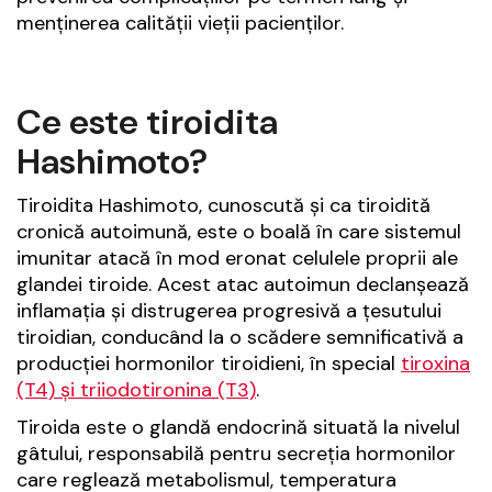
menținerea calității vieții pacienților.
Ce este tiroidita
Hashimoto?
Tiroidita Hashimoto, cunoscută și ca tiroidită
cronică autoimună, este o boală în care sistemul
imunitar atacă în mod eronat celulele proprii ale
glandei tiroide. Acest atac autoimun declanșează
inflamația și distrugerea progresivă a țesutului
tiroidian, conducând la o scădere semnificativă a
producției hormonilor tiroidieni, în special
tiroxina
(T4) și triiodotironina (T3)
.
Tiroida este o glandă endocrină situată la nivelul
gâtului, responsabilă pentru secreția hormonilor
care reglează metabolismul, temperatura