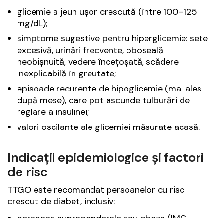
glicemie a jeun ușor crescută (între 100–125
mg/dL);
simptome sugestive pentru hiperglicemie: sete
excesivă, urinări frecvente, oboseală
neobișnuită, vedere încețoșată, scădere
inexplicabilă în greutate;
episoade recurente de hipoglicemie (mai ales
după mese), care pot ascunde tulburări de
reglare a insulinei;
valori oscilante ale glicemiei măsurate acasă.
Indicații epidemiologice și factori
de risc
TTGO este recomandat persoanelor cu risc
crescut de diabet, inclusiv:
persoane supraponderale sau obeze (IMC