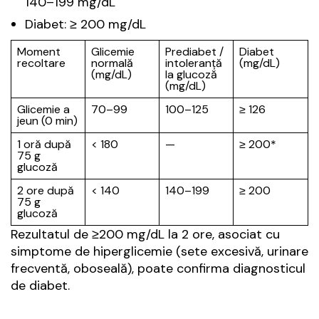
140–199 mg/dL
Diabet: ≥ 200 mg/dL
Moment
Glicemie
Prediabet /
Diabet
recoltare
normală
intoleranță
(mg/dL)
(mg/dL)
la glucoză
(mg/dL)
Glicemie a
70–99
100–125
≥ 126
jeun (0 min)
1 oră după
< 180
—
≥ 200*
75 g
glucoză
2 ore după
< 140
140–199
≥ 200
75 g
glucoză
Rezultatul de ≥200 mg/dL la 2 ore, asociat cu
simptome de hiperglicemie (sete excesivă, urinare
frecventă, oboseală), poate confirma diagnosticul
de diabet.