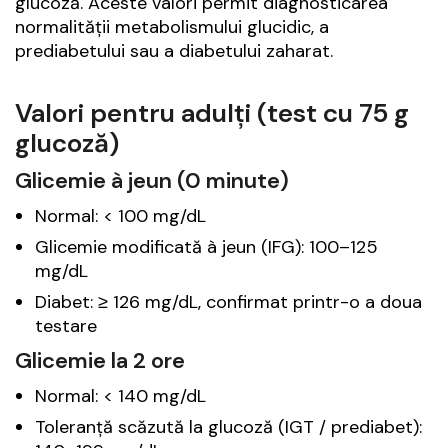
glucoză. Aceste valori permit diagnosticarea
normalității metabolismului glucidic, a
prediabetului sau a diabetului zaharat.
Valori pentru adulți (test cu 75 g
glucoză)
Glicemie à jeun (0 minute)
Normal: < 100 mg/dL
Glicemie modificată à jeun (IFG): 100–125
mg/dL
Diabet: ≥ 126 mg/dL, confirmat printr-o a doua
testare
Glicemie la 2 ore
Normal: < 140 mg/dL
Toleranță scăzută la glucoză (IGT / prediabet):