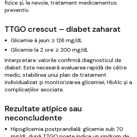
fizice și, la nevoie, tratament medicamentos
preventiv.
TTGO crescut – diabet zaharat
Glicemie à jeun: ≥ 126 mg/dL
Glicemie la 2 ore: ≥ 200 mg/dL
Interpretare: valorile confirmă diagnosticul de
diabet. Este necesară evaluarea rapidă de către
medic, stabilirea unui plan de tratament
individualizat și monitorizarea glicemiei, HbA1c și a
complicațiilor asociate.
Rezultate atipice sau
neconcludente
Hipoglicemia postprandială: glicemie sub 70
mg/dL după TTGO poate indica un sindrom de