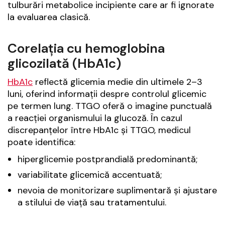
tulburări metabolice incipiente care ar fi ignorate
la evaluarea clasică.
Corelația cu hemoglobina
glicozilată (HbA1c)
HbA1c
reflectă glicemia medie din ultimele 2–3
luni, oferind informații despre controlul glicemic
pe termen lung. TTGO oferă o imagine punctuală
a reacției organismului la glucoză. În cazul
discrepanțelor între HbA1c și TTGO, medicul
poate identifica:
hiperglicemie postprandială predominantă;
variabilitate glicemică accentuată;
nevoia de monitorizare suplimentară și ajustare
a stilului de viață sau tratamentului.