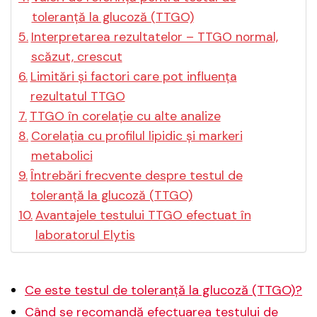
toleranță la glucoză (TTGO)
Interpretarea rezultatelor – TTGO normal,
scăzut, crescut
Limitări și factori care pot influența
rezultatul TTGO
TTGO în corelație cu alte analize
Corelația cu profilul lipidic și markeri
metabolici
Întrebări frecvente despre testul de
toleranță la glucoză (TTGO)
Avantajele testului TTGO efectuat în
laboratorul Elytis
Ce este testul de toleranță la glucoză (TTGO)?
Când se recomandă efectuarea testului de