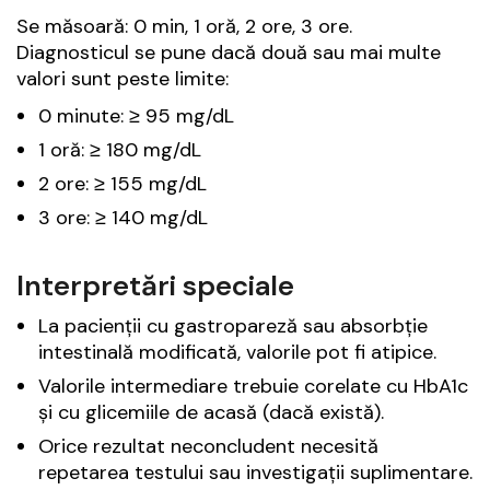
Se măsoară: 0 min, 1 oră, 2 ore, 3 ore.
Diagnosticul se pune dacă două sau mai multe
valori sunt peste limite:
0 minute: ≥ 95 mg/dL
1 oră: ≥ 180 mg/dL
2 ore: ≥ 155 mg/dL
3 ore: ≥ 140 mg/dL
Interpretări speciale
La pacienții cu gastropareză sau absorbție
intestinală modificată, valorile pot fi atipice.
Valorile intermediare trebuie corelate cu HbA1c
și cu glicemiile de acasă (dacă există).
Orice rezultat neconcludent necesită
repetarea testului sau investigații suplimentare.