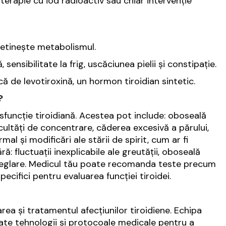
rapie cu iod radioactiv sau chiar intervenție
cetinește metabolismul.
ensibilitate la frig, uscăciunea pielii și constipație.
că de levotiroxină, un hormon tiroidian sintetic.
?
sfuncție tiroidiană. Acestea pot include: oboseală
icultăți de concentrare, căderea excesivă a părului,
mal și modificări ale stării de spirit, cum ar fi
 fluctuații inexplicabile ale greutății, oboseală
oreglare. Medicul tău poate recomanda teste precum
ecifici pentru evaluarea funcției tiroidei.
rea și tratamentul afecțiunilor tiroidiene. Echipa
sate tehnologii și protocoale medicale pentru a