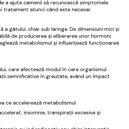
e de a ajuta oamenii să recunoască simptomele
 și tratament atunci când este necesar.
 a gâtului, chiar sub laringe. De dimensiuni mici și
abilă de producerea și eliberarea unor hormoni
i reglează metabolismul și influențează funcționarea
ului, care afectează modul în care organismul
uații semnificative în greutate, având un impact
eea ce accelerează metabolismul.
ccelerat, insomnie, transpirații excesive și