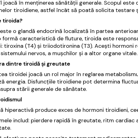
 îl joacă în menținerea sănătății generale. Scopul est
elor tiroidiene, astfel încât să poată solicita testare
 tiroida?
 este o glandă endocrină localizată în partea anterioară
 formă caracteristică de fluture, tiroida este respons
li: tiroxina (T4) și triiodotironina (T3). Acești hormon
a sistemului nervos, a mușchilor și a altor organe vitale.
a dintre tiroidă și greutate
ea tiroidei joacă un rol major în reglarea metabolism
ază energia. Disfuncțiile tiroidiene pot determina fluct
asupra stării generale de sănătate.
roidismul
dă hiperactivă produce exces de hormoni tiroidieni, c
ele includ: pierdere rapidă în greutate, ritm cardiac a
tate.