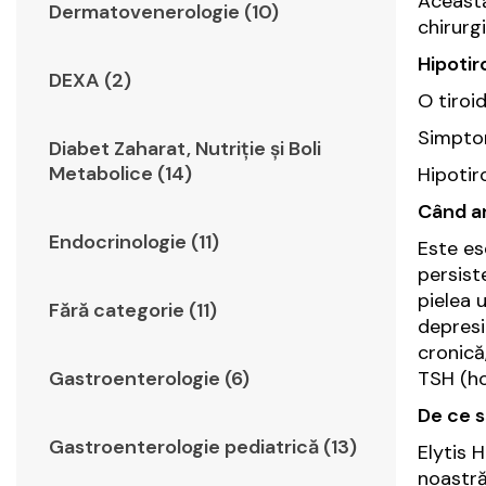
Această
Dermatovenerologie (10)
chirurgi
Hipotir
DEXA (2)
O tiroi
Simptom
Diabet Zaharat, Nutriţie şi Boli
Metabolice (14)
Hipotir
Când ar
Endocrinologie (11)
Este es
persist
pielea u
Fără categorie (11)
depresi
cronică
Gastroenterologie (6)
TSH (ho
De ce să
Gastroenterologie pediatrică (13)
Elytis 
noastră