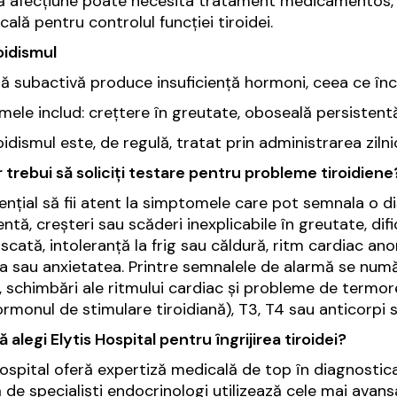
 afecțiune poate necesita tratament medicamentos, te
cală pentru controlul funcției tiroidei.
oidismul
dă subactivă produce insuficiență hormoni, ceea ce în
ele includ: crețtere în greutate, oboseală persistentă, s
oidismul este, de regulă, tratat prin administrarea zilni
 trebui să soliciți testare pentru probleme tiroidiene
ențial să fii atent la simptomele care pot semnala o di
entă, creșteri sau scăderi inexplicabile în greutate, dif
scată, intoleranță la frig sau căldură, ritm cardiac anor
a sau anxietatea. Printre semnalele de alarmă se numără:
, schimbări ale ritmului cardiac și probleme de term
rmonul de stimulare tiroidiană), T3, T4 sau anticorpi sp
 alegi Elytis Hospital pentru îngrijirea tiroidei?
Hospital oferă expertiză medicală de top în diagnostica
 de specialiști endocrinologi utilizează cele mai avan