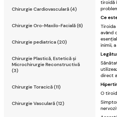
tiroidă
problem
Chirurgie Cardiovasculară (4)
Ce este
Chirurgie Oro-Maxilo-Facială (6)
Tiroida
având o
esenția
Chirurgie pediatrica (20)
inimii, 
Legătur
Chirurgie Plastică, Estetică şi
Sănătat
Microchirurgie Reconstructivă
utilize
(3)
direct 
Hiperti
Chirurgie Toracică (11)
O tiroi
Simptom
Chirurgie Vasculară (12)
nervozi