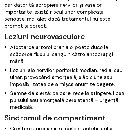
dar datorită apropierii nervilor și vaselor
importante, există riscul unor complicații
serioase, mai ales dacă tratamentul nu este
prompt și corect.
Leziuni neurovasculare
Afectarea arterei brahiale: poate duce la
scăderea fluxului sanguin către antebraț și
mână.
Leziuni ale nervilor periferici: median, radial sau
ulnar, provocând amorțeală, slăbiciune sau
imposibilitatea de a mișca anumite degete.
Semne de alertă: paloare, rece la atingere, lipsa
pulsului sau amorțeală persistentă – urgență
medicală.
Sindromul de compartiment
Creșterea presiunii în mușchii antebrațului