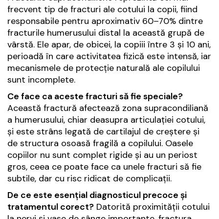
frecvent tip de fracturi ale cotului la copii, fiind
responsabile pentru aproximativ 60–70% dintre
fracturile humerusului distal la această grupă de
vârstă. Ele apar, de obicei, la copiii între 3 și 10 ani,
perioadă în care activitatea fizică este intensă, iar
mecanismele de protecție naturală ale copilului
sunt incomplete.
Ce face ca aceste fracturi să fie speciale?
Această fractură afectează zona supracondiliană
a humerusului, chiar deasupra articulației cotului,
și este strâns legată de cartilajul de creștere și
de structura osoasă fragilă a copilului. Oasele
copiilor nu sunt complet rigide și au un periost
gros, ceea ce poate face ca unele fracturi să fie
subtile, dar cu risc ridicat de complicații.
De ce este esențial diagnosticul precoce și
tratamentul corect?
Datorită proximității cotului
la nervi și vase de sânge importante, fractura