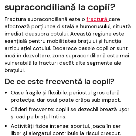
supracondiliană la copii?
Fractura supracondiliană este o
fractură
care
afectează porțiunea distală a humerusului, situată
imediat deasupra cotului. Această regiune este
esențială pentru mobilitatea brațului și funcția
articulației cotului. Deoarece oasele copiilor sunt
încă în dezvoltare, zona supracondiliană este mai
vulnerabilă la fracturi decât alte segmente ale
brațului.
De ce este frecventă la copii?
Oase fragile și flexibile: periostul gros oferă
protecție, dar osul poate crăpa sub impact.
Căderi frecvente: copiii se dezechilibrează ușor
și cad pe brațul întins.
Activități fizice intense: sportul, joaca în aer
liber și alergatul contribuie la riscul crescut.