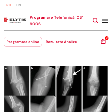
RO
EN
Programare Telefonică: 031
9006
0
Programare online
Rezultate Analize