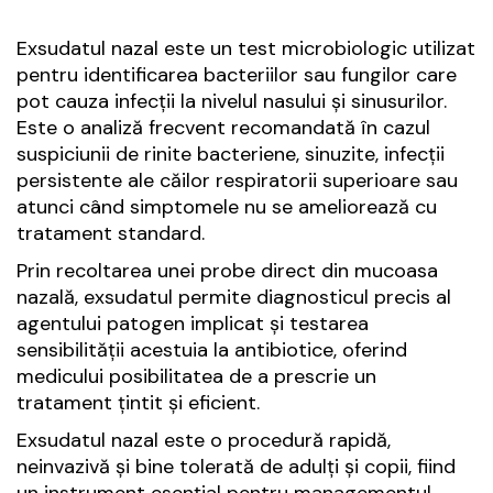
Exsudatul nazal este un test microbiologic utilizat
pentru identificarea bacteriilor sau fungilor care
pot cauza infecții la nivelul nasului și sinusurilor.
Este o analiză frecvent recomandată în cazul
suspiciunii de rinite bacteriene, sinuzite, infecții
persistente ale căilor respiratorii superioare sau
atunci când simptomele nu se ameliorează cu
tratament standard.
Prin recoltarea unei probe direct din mucoasa
nazală, exsudatul permite diagnosticul precis al
agentului patogen implicat și testarea
sensibilității acestuia la antibiotice, oferind
medicului posibilitatea de a prescrie un
tratament țintit și eficient.
Exsudatul nazal este o procedură rapidă,
neinvazivă și bine tolerată de adulți și copii, fiind
un instrument esențial pentru managementul