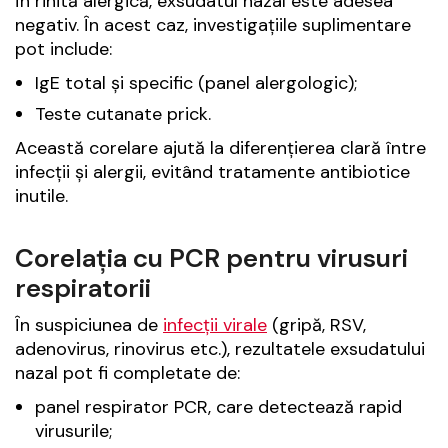
În rinită alergică, exsudatul nazal este adesea
negativ. În acest caz, investigațiile suplimentare
pot include:
IgE total și specific (panel alergologic);
Teste cutanate prick.
Această corelare ajută la diferențierea clară între
infecții și alergii, evitând tratamente antibiotice
inutile.
Corelația cu PCR pentru virusuri
respiratorii
În suspiciunea de
infecții virale
(gripă, RSV,
adenovirus, rinovirus etc.), rezultatele exsudatului
nazal pot fi completate de:
panel respirator PCR, care detectează rapid
virusurile;