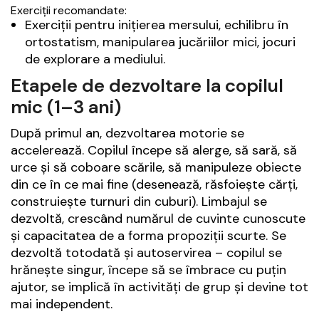
Exerciții recomandate:
Exerciții pentru inițierea mersului, echilibru în
ortostatism, manipularea jucăriilor mici, jocuri
de explorare a mediului.
Etapele de dezvoltare la copilul
mic (1–3 ani)
După primul an, dezvoltarea motorie se
accelerează. Copilul începe să alerge, să sară, să
urce și să coboare scările, să manipuleze obiecte
din ce în ce mai fine (desenează, răsfoiește cărți,
construiește turnuri din cuburi). Limbajul se
dezvoltă, crescând numărul de cuvinte cunoscute
și capacitatea de a forma propoziții scurte. Se
dezvoltă totodată și autoservirea – copilul se
hrănește singur, începe să se îmbrace cu puțin
ajutor, se implică în activități de grup și devine tot
mai independent.