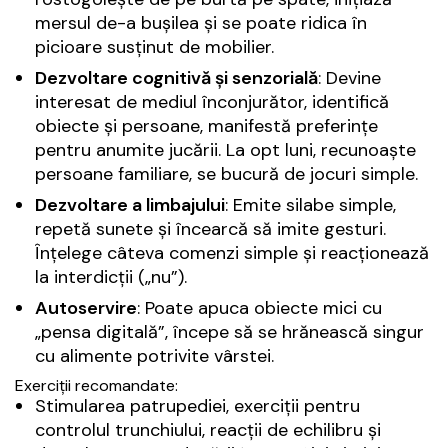
mersul de-a bușilea și se poate ridica în
picioare susținut de mobilier.
Dezvoltare cognitivă și senzorială
: Devine
interesat de mediul înconjurător, identifică
obiecte și persoane, manifestă preferințe
pentru anumite jucării. La opt luni, recunoaște
persoane familiare, se bucură de jocuri simple.
Dezvoltare a limbajului
: Emite silabe simple,
repetă sunete și încearcă să imite gesturi.
Înțelege câteva comenzi simple și reacționează
la interdicții („nu”).
Autoservire
: Poate apuca obiecte mici cu
„pensa digitală”, începe să se hrănească singur
cu alimente potrivite vârstei.
Exerciții recomandate:
Stimularea patrupediei, exerciții pentru
controlul trunchiului, reacții de echilibru și