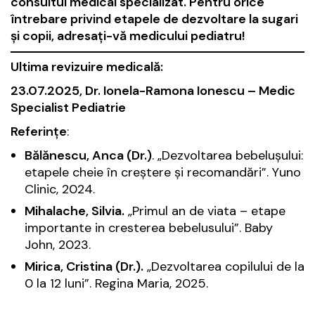
consultul medical specializat. Pentru orice
întrebare privind etapele de dezvoltare la sugari
și copii, adresați-vă medicului pediatru!
Ultima revizuire medicală:
23.07.2025, Dr. Ionela-Ramona Ionescu – Medic
Specialist Pediatrie
Referințe
:
Bălănescu, Anca (Dr.)
. „Dezvoltarea bebelușului:
etapele cheie în creștere și recomandări”.
Yuno
Clinic
, 2024.
Mihalache, Silvia.
„Primul an de viata – etape
importante in cresterea bebelusului”.
Baby
John
, 2023.
Mirica, Cristina (Dr.).
„Dezvoltarea copilului de la
0 la 12 luni”.
Regina Maria
, 2025.