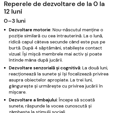
Reperele de dezvoltare de la 0 la
12 luni
0–3 luni
Dezvoltare motorie
: Nou-născutul menține o
poziție similară cu cea intrauterină. La o lună,
ridică capul câteva secunde când este pus pe
burtă. După 4 săptămâni, stabilește contact
vizual. Își mișcă membrele mai activ și poate
întinde mâna după jucării.
Dezvoltare senzorială și cognitivă
: La două luni,
reacționează la sunete și își focalizează privirea
asupra obiectelor apropiate. La trei luni,
gângurește și urmărește cu privirea jucării în
mișcare.
Dezvoltare a limbajului
: Începe să scoată
sunete, răspunde la vocea cunoscută și
zâmbește la stimulii sociali.