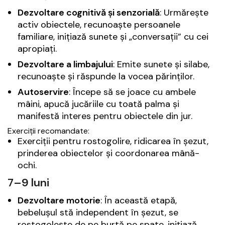
Dezvoltare cognitivă și senzorială
: Urmărește
activ obiectele, recunoaște persoanele
familiare, inițiază sunete și „conversații” cu cei
apropiați.
Dezvoltare a limbajului
: Emite sunete și silabe,
recunoaște și răspunde la vocea părinților.
Autoservire
: Începe să se joace cu ambele
mâini, apucă jucăriile cu toată palma și
manifestă interes pentru obiectele din jur.
Exerciții recomandate:
Exerciții pentru rostogolire, ridicarea în șezut,
prinderea obiectelor și coordonarea mână-
ochi.
7–9 luni
Dezvoltare motorie
: În această etapă,
bebelușul stă independent în șezut, se
rostogolește de pe burtă pe spate, inițiază