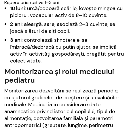
Repere orientative 1–3 ani:
18 luni
: urcă/coboară scările, lovește mingea cu
piciorul, vocabular activ de 8–10 cuvinte.
2 ani
: aleargă, sare, asociază 2–3 cuvinte, se
joacă alături de alți copii.
3 ani
: controlează sfincterele, se
îmbracă/dezbracă cu puțin ajutor, se implică
activ în activități gospodărești, pregătit pentru
colectivitate.
Monitorizarea și rolul medicului
pediatru
Monitorizarea dezvoltării se realizează periodic,
cu ajutorul graficelor de creștere și a evaluărilor
medicale. Medicul ia în considerare date
anamnestice privind istoricul copilului, tipul de
alimentație, dezvoltarea familială și parametrii
antropometrici (greutate, lungime, perimetru