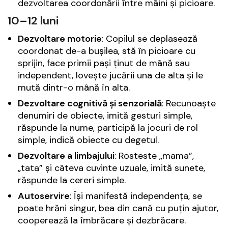
dezvoltarea coordonării între mâini și picioare.
10–12 luni
Dezvoltare motorie
: Copilul se deplasează
coordonat de-a bușilea, stă în picioare cu
sprijin, face primii pași ținut de mână sau
independent, lovește jucării una de alta și le
mută dintr-o mână în alta.
Dezvoltare cognitivă și senzorială
: Recunoaște
denumiri de obiecte, imită gesturi simple,
răspunde la nume, participă la jocuri de rol
simple, indică obiecte cu degetul.
Dezvoltare a limbajului
: Rosteste „mama”,
„tata” și câteva cuvinte uzuale, imită sunete,
răspunde la cereri simple.
Autoservire
: Își manifestă independența, se
poate hrăni singur, bea din cană cu puțin ajutor,
cooperează la îmbrăcare și dezbrăcare.