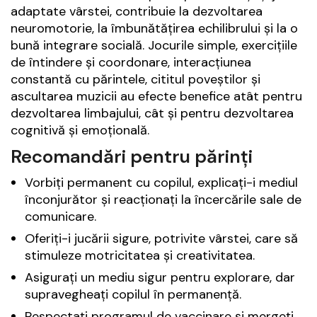
adaptate vârstei, contribuie la dezvoltarea
neuromotorie, la îmbunătățirea echilibrului și la o
bună integrare socială. Jocurile simple, exercițiile
de întindere și coordonare, interacțiunea
constantă cu părintele, cititul poveștilor și
ascultarea muzicii au efecte benefice atât pentru
dezvoltarea limbajului, cât și pentru dezvoltarea
cognitivă și emoțională.
Recomandări pentru părinți
Vorbiți permanent cu copilul, explicați-i mediul
înconjurător și reacționați la încercările sale de
comunicare.
Oferiți-i jucării sigure, potrivite vârstei, care să
stimuleze motricitatea și creativitatea.
Asigurați un mediu sigur pentru explorare, dar
supravegheați copilul în permanență.
Respectați programul de vaccinare și mergeți