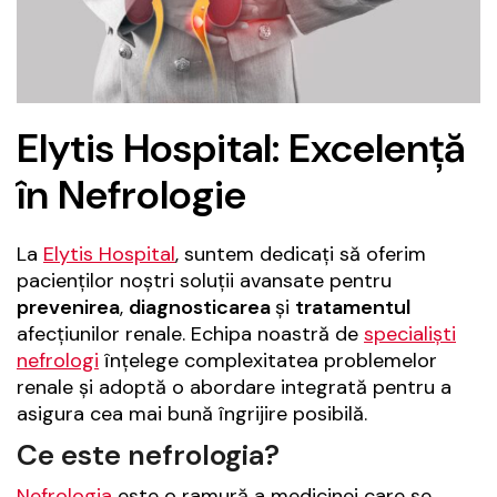
Elytis Hospital: Excelență
în Nefrologie
La
Elytis Hospital
, suntem dedicați să oferim
pacienților noștri soluții avansate pentru
prevenirea
,
diagnosticarea
și
tratamentul
afecțiunilor renale. Echipa noastră de
specialiști
nefrologi
înțelege complexitatea problemelor
renale și adoptă o abordare integrată pentru a
asigura cea mai bună îngrijire posibilă.
Ce este nefrologia?
Nefrologia
este o ramură a medicinei care se