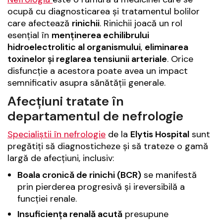
ocupă cu diagnosticarea și tratamentul bolilor
care afectează
rinichii
. Rinichii joacă un rol
esențial în
menținerea echilibrului
hidroelectrolitic al organismului
,
eliminarea
toxinelor și reglarea tensiunii arteriale
. Orice
disfuncție a acestora poate avea un impact
semnificativ asupra sănătății generale.
Afecțiuni tratate în
departamentul de nefrologie
Specialiștii în nefrologie
de la
Elytis Hospital
sunt
pregătiți să diagnosticheze și să trateze o gamă
largă de afecțiuni, inclusiv:
Boala cronică de rinichi (BCR)
se manifestă
prin pierderea progresivă și ireversibilă a
funcției renale.
Insuficiența renală acută
presupune