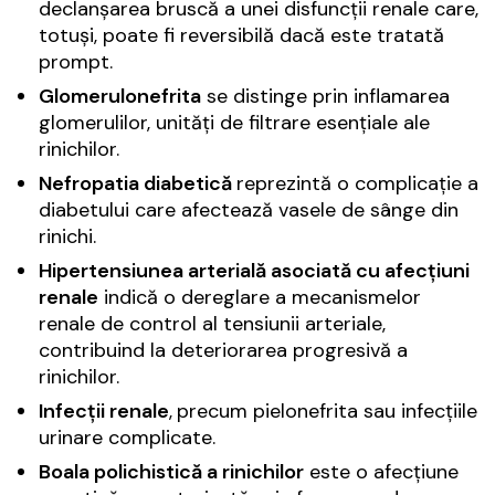
declanșarea bruscă a unei disfuncții renale care,
totuși, poate fi reversibilă dacă este tratată
prompt.
Glomerulonefrita
se distinge prin inflamarea
glomerulilor, unități de filtrare esențiale ale
rinichilor.
Nefropatia diabetică
reprezintă o complicație a
diabetului care afectează vasele de sânge din
rinichi.
Hipertensiunea arterială asociată cu afecțiuni
renale
indică o dereglare a mecanismelor
renale de control al tensiunii arteriale,
contribuind la deteriorarea progresivă a
rinichilor.
Infecții renale
,
precum pielonefrita sau infecțiile
urinare complicate.
Boala polichistică a rinichilor
este o afecțiune