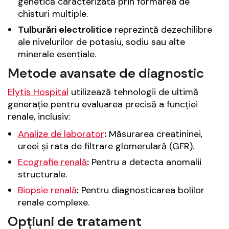
genetică caracterizată prin formarea de
chisturi multiple.
Tulburări electrolitice
reprezintă dezechilibre
ale nivelurilor de potasiu, sodiu sau alte
minerale esențiale.
Metode avansate de diagnostic
Elytis Hospital
utilizează tehnologii de ultimă
generație pentru evaluarea precisă a funcției
renale, inclusiv:
Analize de laborator
:
Măsurarea creatininei,
ureei și rata de filtrare glomerulară (GFR).
Ecografie renală
:
Pentru a detecta anomalii
structurale.
Biopsie renală
:
Pentru diagnosticarea bolilor
renale complexe.
Opțiuni de tratament