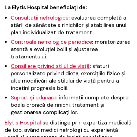
La Elytis Hospital beneficiați de:
Consultații nefrologice
:
evaluarea completă a
stării de sănătate a rinichilor și stabilirea unui
plan individualizat de tratament.
Controale nefrologice periodice
:
monitorizarea
atentă a evoluției bolii și ajustarea
tratamentului.
Consiliere privind stilul de viață
:
sfaturi
personalizate privind dieta, exercițiile fizice și
alte modificări ale stilului de viață pentru a
încetini progresia bolii.
Suport și educare
:
informații complete despre
boala cronică de rinichi, tratament și
gestionarea complicațiilor.
Elytis Hospital
se distinge prin expertiza medicală
de top, având medici nefrologi cu experiență