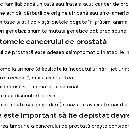
ic familial: dacă un tată sau frate a avut cancer de pro
ne etnică: bărbații de origine africană sau afro-americ
ntație și stil de viață: dietele bogate în grăsimi animale 
ri genetici: anumite mutații genetice pot predispune 
tomele cancerului de prostată
l de prostată este adesea asimptomatic în stadiile i
eme la urinare (dificultate la începutul urinării, jet urin
re frecventă, mai ales noaptea.
 în urină sau în material seminal.
e sau disconfort pelvin.
e în spate sau în șolduri (în cazurile avansate, când 
e este important să fie depistat dev
rea timpurie a cancerului de prostată crește considera