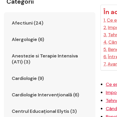
Categorii
În a
Ce e
Afectiuni (24)
Impo
Tehn
Alergologie (6)
Cân
Bene
Anestezie si Terapie Intensiva
Într
(ATI) (3)
Avan
Cardiologie (9)
Ce e
Impo
Cardiologie Intervențională (6)
Tehn
Când
Centrul Educațional Elytis (3)
Benef