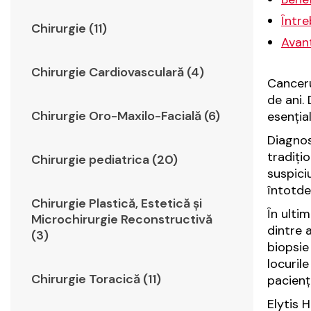
Între
Chirurgie (11)
Avant
Chirurgie Cardiovasculară (4)
Canceru
de ani.
Chirurgie Oro-Maxilo-Facială (6)
esenția
Diagnos
tradiți
Chirurgie pediatrica (20)
suspici
întotde
Chirurgie Plastică, Estetică şi
În ulti
Microchirurgie Reconstructivă
dintre 
(3)
biopsie
locuril
Chirurgie Toracică (11)
pacienț
Elytis 