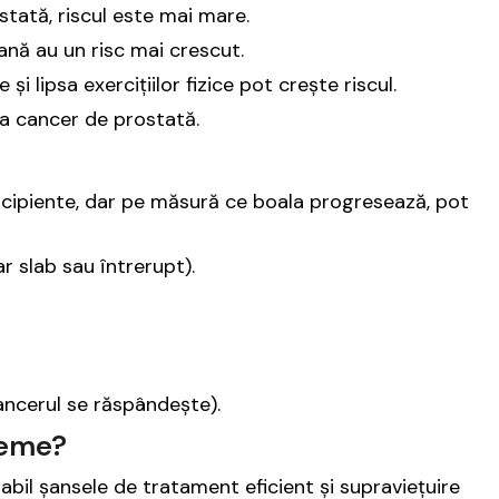
stată, riscul este mai mare.
ană au un risc mai crescut.
și lipsa exercițiilor fizice pot crește riscul.
la cancer de prostată.
ncipiente, dar pe măsură ce boala progresează, pot
ar slab sau întrerupt).
cancerul se răspândește).
reme?
bil șansele de tratament eficient și supraviețuire