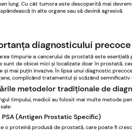
en lung. Cu cât tumora este descoperită mai devreme
ăspândească în alte organe sau să devină agresivă.
rtanța diagnosticului precoce
rea timpurie a cancerului de prostată este esențială pen
e sunt de obicei mici și localizate doar în prostată, c
te și mai puțin invazive. În lipsa unui diagnostic preco
gane, complicând tratamentul și scăzând semnificativ
ările metodelor tradiționale de diag
ngul timpului, medicii au folosit mai multe metode pen
 sale:
 PSA (Antigen Prostatic Specific)
te o proteină produsă de prostată, care poate fi cresc