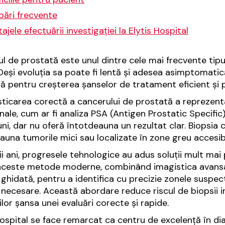
bări frecvente
ajele efectuării investigației la Elytis Hospital
l de prostată este unul dintre cele mai frecvente tipu
 Deși evoluția sa poate fi lentă și adesea asimptomatică
lă pentru creșterea șanselor de tratament eficient și p
ticarea corectă a cancerului de prostată a reprezent
onale, cum ar fi analiza PSA (Antigen Prostatic Specific
uni, dar nu oferă întotdeauna un rezultat clar. Biopsia 
auna tumorile mici sau localizate în zone greu accesibi
mii ani, progresele tehnologice au adus soluții mult mai
aceste metode moderne, combinând imagistica avansat
 ghidată, pentru a identifica cu precizie zonele suspec
e necesare. Această abordare reduce riscul de biopsii in
ilor șansa unei evaluări corecte și rapide.
Hospital se face remarcat ca centru de excelență în di