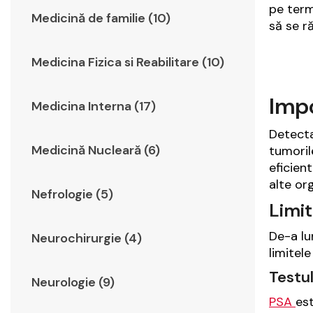
pe term
Medicină de familie (10)
să se r
Medicina Fizica si Reabilitare (10)
Impo
Medicina Interna (17)
Detecta
Medicină Nucleară (6)
tumoril
eficien
alte or
Nefrologie (5)
Limit
De-a lu
Neurochirurgie (4)
limitele
Testul
Neurologie (9)
PSA
es