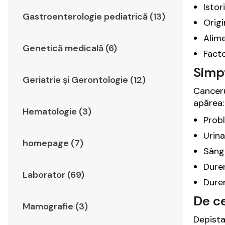
Istor
Gastroenterologie pediatrică (13)
Origi
Alime
Genetică medicală (6)
Facto
Simp
Geriatrie şi Gerontologie (12)
Canceru
apărea:
Hematologie (3)
Probl
Urina
homepage (7)
Sânge
Durer
Laborator (69)
Durer
De c
Mamografie (3)
Depista