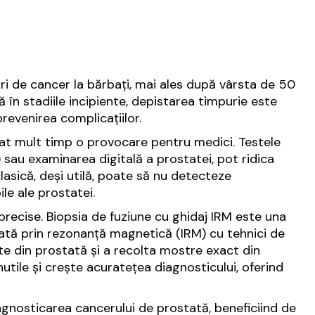
ri de cancer la bărbați, mai ales după vârsta de 50
 în stadiile incipiente, depistarea timpurie este
revenirea complicațiilor.
at mult timp o provocare pentru medici. Testele
) sau examinarea digitală a prostatei, pot ridica
clasică, deși utilă, poate să nu detecteze
le ale prostatei.
 precise. Biopsia de fuziune cu ghidaj IRM este una
ă prin rezonanță magnetică (IRM) cu tehnici de
te din prostată și a recolta mostre exact din
utile și crește acuratețea diagnosticului, oferind
agnosticarea cancerului de prostată, beneficiind de