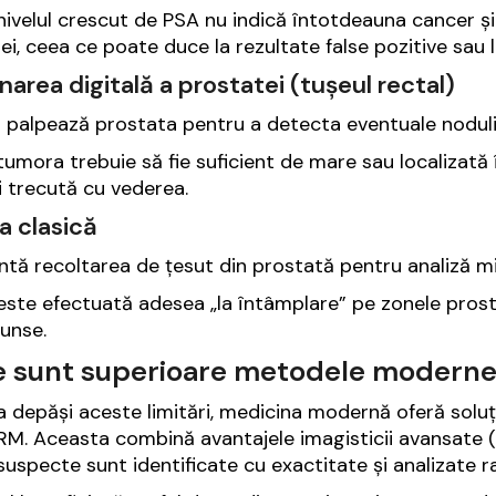
 nivelul crescut de PSA nu indică întotdeauna cancer și 
i, ceea ce poate duce la rezultate false pozitive sau la
area digitală a prostatei (tușeul rectal)
 palpează prostata pentru a detecta eventuale nodul
 tumora trebuie să fie suficient de mare sau localizată 
i trecută cu vederea.
a clasică
ntă recoltarea de țesut din prostată pentru analiză 
 este efectuată adesea „la întâmplare” pe zonele prosta
unse.
e sunt superioare metodele moderne
a depăși aceste limitări, medicina modernă oferă soluț
IRM. Aceasta combină avantajele imagisticii avansate (I
suspecte sunt identificate cu exactitate și analizate r