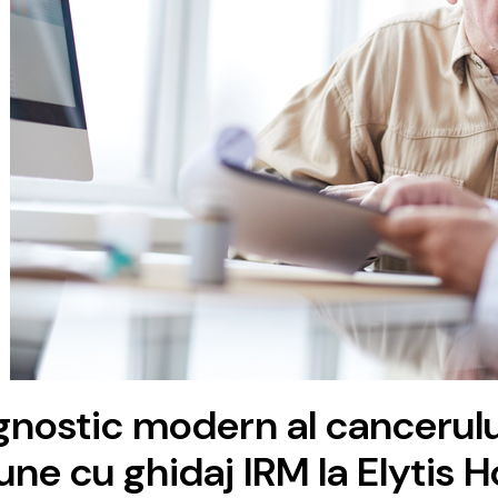
gnostic modern al cancerulu
une cu ghidaj IRM la Elytis H