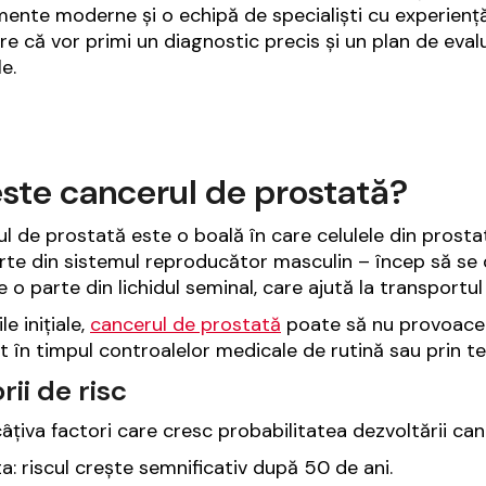
ente moderne și o echipă de specialiști cu experiență
re că vor primi un diagnostic precis și un plan de eval
e.
ste cancerul de prostată?
l de prostată este o boală în care celulele din prosta
rte din sistemul reproducător masculin – încep să se d
 o parte din lichidul seminal, care ajută la transportul
le inițiale,
cancerul de prostată
poate să nu provoace 
t în timpul controalelor medicale de rutină sau prin te
rii de risc
câțiva factori care cresc probabilitatea dezvoltării can
a: riscul crește semnificativ după 50 de ani.