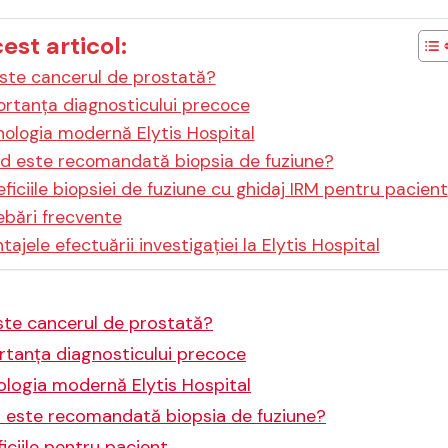
cest articol:
ste cancerul de prostată?
rtanța diagnosticului precoce
ologia modernă Elytis Hospital
d este recomandată biopsia de fuziune?
ficiile biopsiei de fuziune cu ghidaj IRM pentru pacient
ebări frecvente
tajele efectuării investigației la Elytis Hospital
ste cancerul de prostată?
rtanța diagnosticului precoce
ologia modernă Elytis Hospital
 este recomandată biopsia de fuziune?
iciile pentru pacient