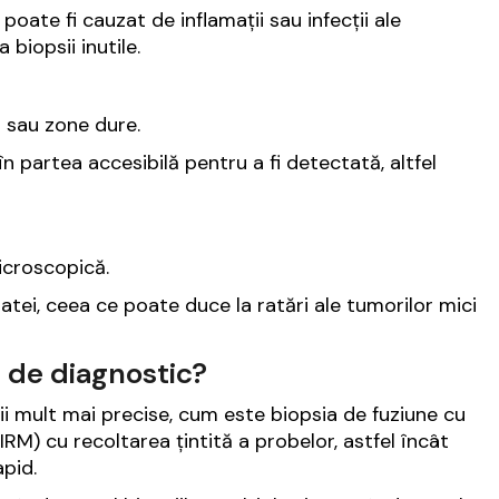
poate fi cauzat de inflamații sau infecții ale
 biopsii inutile.
i sau zone dure.
în partea accesibilă pentru a fi detectată, altfel
microscopică.
tei, ceea ce poate duce la ratări ale tumorilor mici
 de diagnostic?
ii mult mai precise, cum este biopsia de fuziune cu
RM) cu recoltarea țintită a probelor, astfel încât
apid.