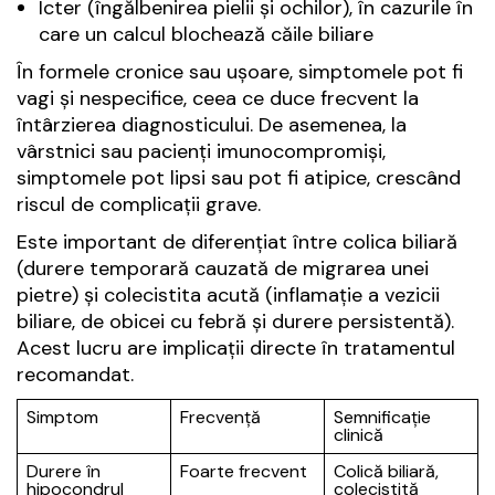
Icter (îngălbenirea pielii și ochilor), în cazurile în
care un calcul blochează căile biliare
În formele cronice sau ușoare, simptomele pot fi
vagi și nespecifice, ceea ce duce frecvent la
întârzierea diagnosticului. De asemenea, la
vârstnici sau pacienți imunocompromiși,
simptomele pot lipsi sau pot fi atipice, crescând
riscul de complicații grave.
Este important de diferențiat între colica biliară
(durere temporară cauzată de migrarea unei
pietre) și colecistita acută (inflamație a vezicii
biliare, de obicei cu febră și durere persistentă).
Acest lucru are implicații directe în tratamentul
recomandat.
Simptom
Frecvență
Semnificație
clinică
Durere în
Foarte frecvent
Colică biliară,
hipocondrul
colecistită