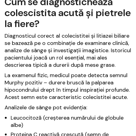
Cum se diagnostichează
colescistita acută și pietrele
la fiere?
Diagnosticul corect al colecistitei și litiazei biliare
se bazează pe o combinație de examinare clinică,
analize de sânge și investigații imagistice. Istoricul
pacientului joacă un rol esențial, mai ales
descrierea tipică a durerii după mese grase.
La examenul fizic, medicul poate detecta semnul
Murphy pozitiv – durere bruscă la palparea
hipocondrului drept în timpul inspirației profunde.
Acest semn este caracteristic colecistitei acute.
Analizele de sânge pot evidenția:
Leucocitoză (creșterea numărului de globule
albe)
Proteina C reactivă crescută (semn de