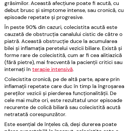
grăsimilor. Această afecțiune poate fi acută, cu
debut brusc și simptome intense, sau cronică, cu
episoade repetate și progresive.
În peste 90% din cazuri, colecistita acută este
cauzată de obstrucția canalului cistic de către o
piatră. Această obstrucție duce la acumularea
bilei și inflamația peretelui vezicii biliare. Există și
forme rare de colecistită, cum ar fi cea alitiazică
(fără pietre), mai frecventă la pacienții critici sau
internați în
terapie intensivă
.
Colecistita cronică, pe de altă parte, apare prin
inflamații repetate care duc în timp la îngroșarea
pereților vezicii și pierderea funcționalității. De
cele mai multe ori, este rezultatul unor episoade
recurente de colică biliară sau colecistită acută
netratată corespunzător.
Este esențial de înțeles că, deși durerea poate