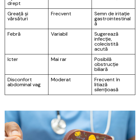
drept
Greață și
Frecvent
Semn de iritație
vărsături
gastrointestinal
ă
Febră
Variabil
Sugerează
infecție,
colecistită
acută
Icter
Mai rar
Posibilă
obstrucție
biliară
Disconfort
Moderat
Frecvent în
abdominal vag
litiază
silențioasă