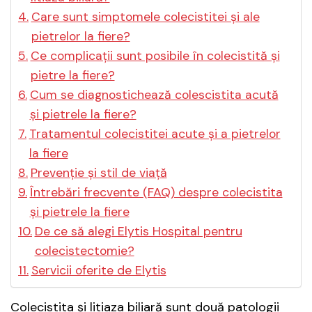
Care sunt simptomele colecistitei și ale
pietrelor la fiere?
Ce complicații sunt posibile în colecistită și
pietre la fiere?
Cum se diagnostichează colescistita acută
și pietrele la fiere?
Tratamentul colecistitei acute și a pietrelor
la fiere
Prevenție și stil de viață
Întrebări frecvente (FAQ) despre colecistita
și pietrele la fiere
De ce să alegi Elytis Hospital pentru
colecistectomie?
Servicii oferite de Elytis
Colecistita și litiaza biliară sunt două patologii