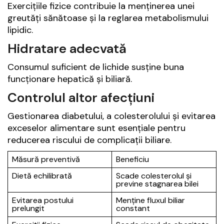
Exercițiile fizice contribuie la menținerea unei
greutăți sănătoase și la reglarea metabolismului
lipidic.
Hidratare adecvată
Consumul suficient de lichide susține buna
funcționare hepatică și biliară.
Controlul altor afecțiuni
Gestionarea diabetului, a colesterolului și evitarea
exceselor alimentare sunt esențiale pentru
reducerea riscului de complicații biliare.
Măsură preventivă
Beneficiu
Dietă echilibrată
Scade colesterolul și
previne stagnarea bilei
Evitarea postului
Menține fluxul biliar
prelungit
constant