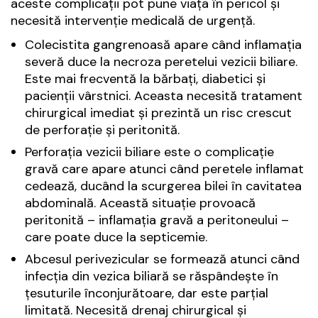
aceste complicații pot pune viața în pericol și
necesită intervenție medicală de urgență.
Colecistita gangrenoasă apare când inflamația
severă duce la necroza peretelui vezicii biliare.
Este mai frecventă la bărbați, diabetici și
pacienții vârstnici. Aceasta necesită tratament
chirurgical imediat și prezintă un risc crescut
de perforație și peritonită.
Perforația vezicii biliare este o complicație
gravă care apare atunci când peretele inflamat
cedează, ducând la scurgerea bilei în cavitatea
abdominală. Această situație provoacă
peritonită – inflamația gravă a peritoneului –
care poate duce la septicemie.
Abcesul perivezicular se formează atunci când
infecția din vezica biliară se răspândește în
țesuturile înconjurătoare, dar este parțial
limitată. Necesită drenaj chirurgical și