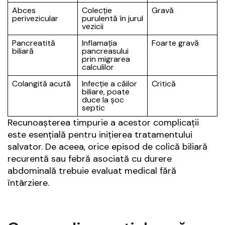
Abces
Colecție
Gravă
perivezicular
purulentă în jurul
vezicii
Pancreatită
Inflamația
Foarte gravă
biliară
pancreasului
prin migrarea
calculilor
Colangită acută
Infecție a căilor
Critică
biliare, poate
duce la șoc
septic
Recunoașterea timpurie a acestor complicații
este esențială pentru inițierea tratamentului
salvator. De aceea, orice episod de colică biliară
recurentă sau febră asociată cu durere
abdominală trebuie evaluat medical fără
întârziere.