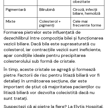
obezitate
Pigmentară
Bilirubină
Ciroză, infecții
biliare, hemoliză
Mixte
Colesterol +
Cele mai
pigmenți
frecvente forme
Formarea pietrelor este influențată de
dezechilibrul între compoziția bilei și funcționarea
vezicii biliare. Dacă bila este suprasaturată cu
colesterol, iar contracțiile vezicii sunt ineficiente,
apar condițiile ideale pentru precipitarea
colesterolului sub formă de cristale.
În timp, aceste cristale se agregă și formează
pietre. Factorii de risc pentru litiază biliară vor fi
detaliați în următoarea secțiune, dar este
important de știut că majoritatea pacienților cu
litiază biliară vor dezvolta colecistită dacă nu
sunt tratați.
Suspectezi că ai pietre la fiere? La Elytis Hospital,