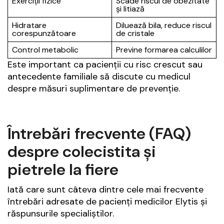
Exerciții fizice
Scade riscul de obezitate
și litiază
Hidratare
Diluează bila, reduce riscul
corespunzătoare
de cristale
Control metabolic
Previne formarea calculilor
Este important ca pacienții cu risc crescut sau
antecedente familiale să discute cu medicul
despre măsuri suplimentare de prevenție.
Întrebări frecvente (FAQ)
despre colecistita și
pietrele la fiere
Iată care sunt câteva dintre cele mai frecvente
întrebări adresate de pacienți medicilor Elytis și
răspunsurile specialiștilor.