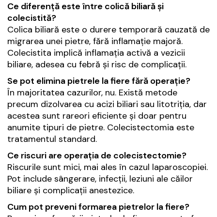
Ce diferență este între colică biliară și
colecistită?
Colica biliară este o durere temporară cauzată de
migrarea unei pietre, fără inflamație majoră.
Colecistita implică inflamația activă a vezicii
biliare, adesea cu febră și risc de complicații.
Se pot elimina pietrele la fiere fără operație?
În majoritatea cazurilor, nu. Există metode
precum dizolvarea cu acizi biliari sau litotriția, dar
acestea sunt rareori eficiente și doar pentru
anumite tipuri de pietre. Colecistectomia este
tratamentul standard.
Ce riscuri are operația de colecistectomie?
Riscurile sunt mici, mai ales în cazul laparoscopiei.
Pot include sângerare, infecții, leziuni ale căilor
biliare și complicații anestezice.
Cum pot preveni formarea pietrelor la fiere?