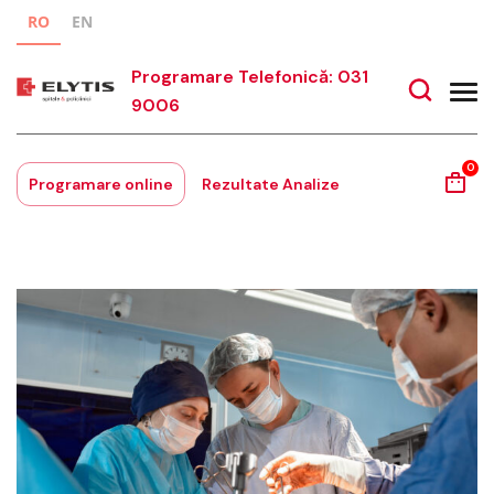
RO
EN
Programare Telefonică: 031
9006
0
Programare online
Rezultate Analize