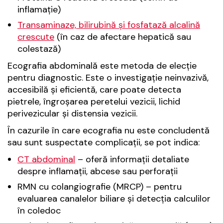
inflamație)
Transaminaze, bilirubină și fosfatază alcalină
crescute
(în caz de afectare hepatică sau
colestază)
Ecografia abdominală este metoda de elecție
pentru diagnostic. Este o investigație neinvazivă,
accesibilă și eficientă, care poate detecta
pietrele, îngroșarea peretelui vezicii, lichid
perivezicular și distensia vezicii.
În cazurile în care ecografia nu este concludentă
sau sunt suspectate complicații, se pot indica:
CT abdominal
– oferă informații detaliate
despre inflamații, abcese sau perforații
RMN cu colangiografie (MRCP) – pentru
evaluarea canalelor biliare și detecția calculilor
în coledoc