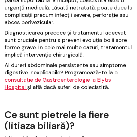
părea suportabilă la început, colecistita este o
urgență medicală. Lăsată netratată, poate duce la
complicații precum infecții severe, perforație sau
abces perivezicular.
Diagnosticarea precoce și tratamentul adecvat
sunt cruciale pentru a preveni evoluția bolii spre
forme grave. În cele mai multe cazuri, tratamentul
implică intervenție chirurgicală.
Ai dureri abdominale persistente sau simptome
digestive inexplicabile? Programează-te la o
consultație de Gastroenterologie la Elytis
Hospital
și află dacă suferi de colecistită.
Ce sunt pietrele la fiere
(litiaza biliară)?