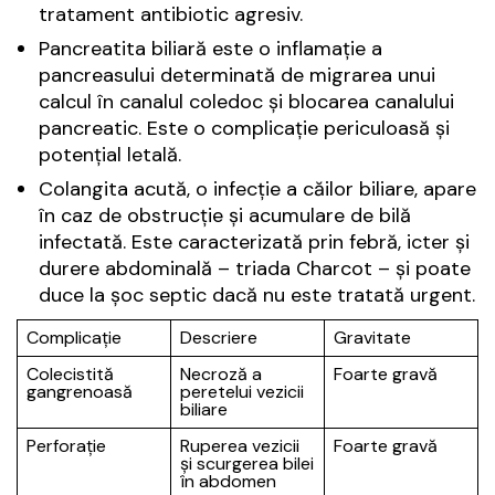
tratament antibiotic agresiv.
Pancreatita biliară este o inflamație a
pancreasului determinată de migrarea unui
calcul în canalul coledoc și blocarea canalului
pancreatic. Este o complicație periculoasă și
potențial letală.
Colangita acută, o infecție a căilor biliare, apare
în caz de obstrucție și acumulare de bilă
infectată. Este caracterizată prin febră, icter și
durere abdominală – triada Charcot – și poate
duce la șoc septic dacă nu este tratată urgent.
Complicație
Descriere
Gravitate
Colecistită
Necroză a
Foarte gravă
gangrenoasă
peretelui vezicii
biliare
Perforație
Ruperea vezicii
Foarte gravă
și scurgerea bilei
în abdomen