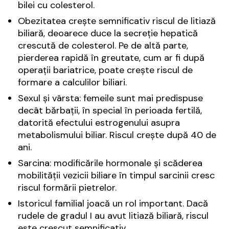
bilei cu colesterol.
Obezitatea crește semnificativ riscul de litiază
biliară, deoarece duce la secreție hepatică
crescută de colesterol. Pe de altă parte,
pierderea rapidă în greutate, cum ar fi după
operații bariatrice, poate crește riscul de
formare a calculilor biliari.
Sexul și vârsta: femeile sunt mai predispuse
decât bărbații, în special în perioada fertilă,
datorită efectului estrogenului asupra
metabolismului biliar. Riscul crește după 40 de
ani.
Sarcina: modificările hormonale și scăderea
mobilității vezicii biliare în timpul sarcinii cresc
riscul formării pietrelor.
Istoricul familial joacă un rol important. Dacă
rudele de gradul I au avut litiază biliară, riscul
este crescut semnificativ.