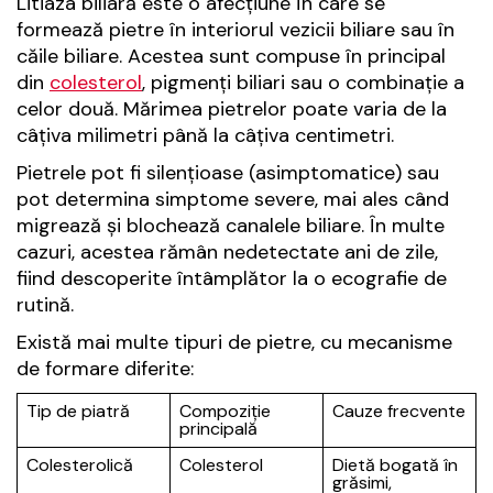
Litiaza biliară este o afecțiune în care se
formează pietre în interiorul vezicii biliare sau în
căile biliare. Acestea sunt compuse în principal
din
colesterol
, pigmenți biliari sau o combinație a
celor două. Mărimea pietrelor poate varia de la
câțiva milimetri până la câțiva centimetri.
Pietrele pot fi silențioase (asimptomatice) sau
pot determina simptome severe, mai ales când
migrează și blochează canalele biliare. În multe
cazuri, acestea rămân nedetectate ani de zile,
fiind descoperite întâmplător la o ecografie de
rutină.
Există mai multe tipuri de pietre, cu mecanisme
de formare diferite:
Tip de piatră
Compoziție
Cauze frecvente
principală
Colesterolică
Colesterol
Dietă bogată în
grăsimi,