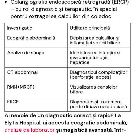
Colangiografia endoscopică retrogradă (ERCP)
– cu rol diagnostic și terapeutic, în special
pentru extragerea calculilor din coledoc
Investigație
Utilitate principală
Ecografie abdominală
Depistarea calculilor și
inflamației vezicii biliare
Analize de sânge
Identificarea infecției și
evaluarea funcției
hepatice
CT abdominal
Diagnosticul complicațiilor
(perforație, abces)
RMN (MRCP)
Vizualizarea canalelor
biliare
ERCP
Diagnostic și tratament
pentru litiaza coledociană
Ai nevoie de un diagnostic corect și rapid? La
Elytis Hospital, ai acces la ecografie abdominală,
analize de laborator
și imagistică avansată, într-