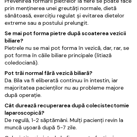
Prevenirea formării pietrelor la fiere se poate face
prin menținerea unei greutăți normale, dietă
sănătoasă, exercițiu regulat și evitarea dietelor
extreme sau a postului prelungit.
Se mai pot forma pietre după scoaterea vezicii
biliare?
Pietrele nu se mai pot forma în vezică, dar, rar, se
pot forma în căile biliare principale (litiază
coledociană).
Pot trăi normal fără vezică biliară?
Da. Bila va fi eliberată continuu în intestin, iar
majoritatea pacienților nu au probleme majore
după operație.
Cât durează recuperarea după colecistectomie
laparoscopică?
De regulă, 1-2 săptămâni. Mulți pacienți revin la
muncă ușoară după 5-7 zile.