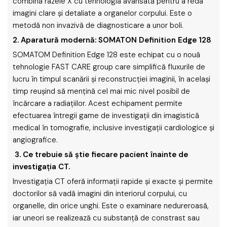
combină razele X cu tehnologia avansată pentru a reda
imagini clare şi detaliate a organelor corpului. Este o
metodă non invazivă de diagnosticare a unor boli.
2. Aparatură modernă: SOMATON Definition Edge 128
SOMATOM Definition Edge 128 este echipat cu o nouă
tehnologie FAST CARE group care simplifică fluxurile de
lucru în timpul scanării și reconstrucției imaginii, în același
timp reușind să mențină cel mai mic nivel posibil de
încărcare a radiațiilor. Acest echipament permite
efectuarea întregii game de investigaţii din imagistică
medical în tomografie, inclusive investigaţii cardiologice şi
angiografice.
3.
Ce trebuie să ştie fiecare pacient înainte de
investigaţia CT.
Investigaţia CT oferă informaţii rapide şi exacte şi permite
doctorilor să vadă imagini din interiorul corpului, cu
organelle, din orice unghi. Este o examinare nedureroasă,
iar uneori se realizează cu substanţă de constrast sau