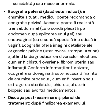
sensibilități sau mase anormale.
Ecografia pelvină (dacă este indicat):
în
anumite situații, medicul poate recomanda o
ecografie pelvină. Aceasta poate fi realizată
transabdominal (cu o sondă plasată pe
abdomen după aplicarea unui gel) sau
endovaginal (cu o sondă specială introdusă în
vagin). Ecografia oferă imagini detaliate ale
organelor pelvine (uter, ovare, trompe uterine),
ajutând la diagnosticarea diverselor afecțiuni,
cum ar fi chisturi ovariene, fibrom uterin sau
inflamații. Conform informațiilor furnizate,
ecografia endovaginală este necesară înainte
de anumite proceduri, cum ar fi inserția sau
extragerea steriletului, chiuretajul uterin
biopsic sau avortul medicamentos.
Discuția post-examinare și planul de
tratament:
după finalizarea examenului,