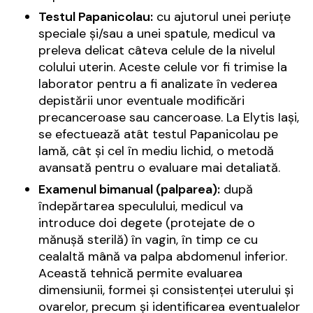
Testul Papanicolau:
cu ajutorul unei periuțe
speciale și/sau a unei spatule, medicul va
preleva delicat câteva celule de la nivelul
colului uterin. Aceste celule vor fi trimise la
laborator pentru a fi analizate în vederea
depistării unor eventuale modificări
precanceroase sau canceroase. La Elytis Iași,
se efectuează atât testul Papanicolau pe
lamă, cât și cel în mediu lichid, o metodă
avansată pentru o evaluare mai detaliată.
Examenul bimanual (palparea):
după
îndepărtarea speculului, medicul va
introduce doi degete (protejate de o
mănușă sterilă) în vagin, în timp ce cu
cealaltă mână va palpa abdomenul inferior.
Această tehnică permite evaluarea
dimensiunii, formei și consistenței uterului și
ovarelor, precum și identificarea eventualelor