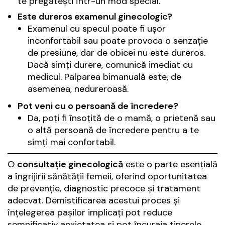
te pregătești într-un mod special.
Este dureros examenul ginecologic?
Examenul cu specul poate fi ușor
inconfortabil sau poate provoca o senzație
de presiune, dar de obicei nu este dureros.
Dacă simți durere, comunică imediat cu
medicul. Palparea bimanuală este, de
asemenea, nedureroasă.
Pot veni cu o persoană de încredere?
Da, poți fi însoțită de o mamă, o prietenă sau
o altă persoană de încredere pentru a te
simți mai confortabil.
O
consultație ginecologică
este o parte esențială
a îngrijirii sănătății femeii, oferind oportunitatea
de prevenție, diagnostic precoce și tratament
adecvat. Demistificarea acestui proces și
înțelegerea pașilor implicați pot reduce
semnificativ anxietatea și pot încuraja tinerele