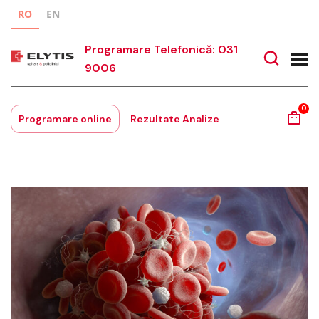
RO
EN
Programare Telefonică: 031
9006
0
Programare online
Rezultate Analize