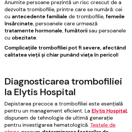
Anumite persoane prezintă un risc crescut de a
dezvolta trombofilie, printre care se numără: cei
cu
antecedente familiale
de trombofilie,
femeile
însărcinate
, persoanele care urmează
tratamente hormonale
,
fumătorii
sau persoanele
cu
obezitate
.
Complicațiile trombofiliei pot fi severe, afectând
calitatea vieții și chiar punând viața în pericol
!
Diagnosticarea trombofiliei
la Elytis Hospital
Depistarea precoce a trombofiliei este esențială
pentru un management eficient. La
Elytis Hospital
,
dispunem de tehnologie de ultimă generație
pentru investigarea hematologică.
Testele de
sânge
, precum
determinarea factorilor de