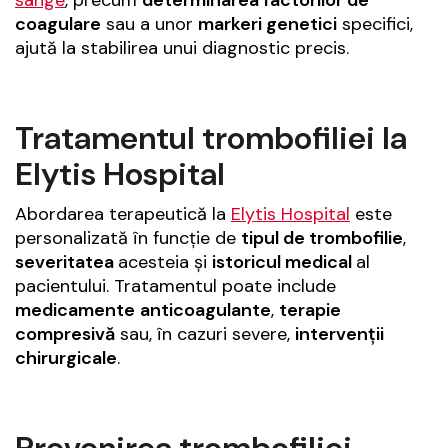
coagulare
sau a unor
markeri genetici
specifici,
ajută la stabilirea unui diagnostic precis.
Tratamentul trombofiliei la
Elytis Hospital
Abordarea terapeutică la
Elytis Hospital
este
personalizată în funcție de
tipul de trombofilie
,
severitatea
acesteia și
istoricul medical
al
pacientului. Tratamentul poate include
medicamente
anticoagulante
,
terapie
compresivă
sau, în cazuri severe,
intervenții
chirurgicale
.
Prevenirea trombofiliei