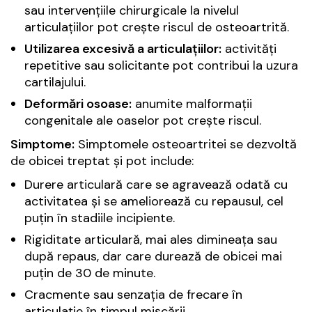
sau intervențiile chirurgicale la nivelul
articulațiilor pot crește riscul de osteoartrită.
Utilizarea excesivă a articulațiilor:
activități
repetitive sau solicitante pot contribui la uzura
cartilajului.
Deformări osoase:
anumite malformații
congenitale ale oaselor pot crește riscul.
Simptome:
Simptomele osteoartritei se dezvoltă
de obicei treptat și pot include:
Durere articulară care se agravează odată cu
activitatea și se ameliorează cu repausul, cel
puțin în stadiile incipiente.
Rigiditate articulară, mai ales dimineața sau
după repaus, dar care durează de obicei mai
puțin de 30 de minute.
Cracmente sau senzația de frecare în
articulație în timpul mișcării.