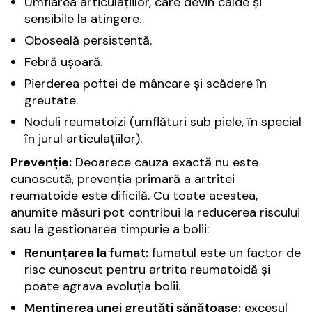
Umflarea articulațiilor, care devin calde și
sensibile la atingere.
Oboseală persistentă.
Febră ușoară.
Pierderea poftei de mâncare și scădere în
greutate.
Noduli reumatoizi (umflături sub piele, în special
în jurul articulațiilor).
Prevenție:
Deoarece cauza exactă nu este
cunoscută, prevenția primară a artritei
reumatoide este dificilă. Cu toate acestea,
anumite măsuri pot contribui la reducerea riscului
sau la gestionarea timpurie a bolii:
Renunțarea la fumat:
fumatul este un factor de
risc cunoscut pentru artrita reumatoidă și
poate agrava evoluția bolii.
Menținerea unei greutăți sănătoase:
excesul