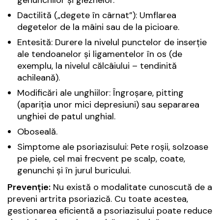
genunchilor și gleznelor.
Dactilită („degete în cârnat”): Umflarea
degetelor de la mâini sau de la picioare.
Entesită: Durere la nivelul punctelor de inserție
ale tendoanelor și ligamentelor în os (de
exemplu, la nivelul călcâiului – tendinită
achileană).
Modificări ale unghiilor: Îngroșare, pitting
(apariția unor mici depresiuni) sau separarea
unghiei de patul unghial.
Oboseală.
Simptome ale psoriazisului: Pete roșii, solzoase
pe piele, cel mai frecvent pe scalp, coate,
genunchi și în jurul buricului.
Prevenție:
Nu există o modalitate cunoscută de a
preveni artrita psoriazică. Cu toate acestea,
gestionarea eficientă a psoriazisului poate reduce