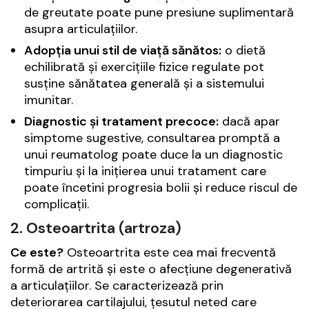
de greutate poate pune presiune suplimentară
asupra articulațiilor.
Adopția unui stil de viață sănătos:
o dietă
echilibrată și exercițiile fizice regulate pot
susține sănătatea generală și a sistemului
imunitar.
Diagnostic și tratament precoce:
dacă apar
simptome sugestive, consultarea promptă a
unui reumatolog poate duce la un diagnostic
timpuriu și la inițierea unui tratament care
poate încetini progresia bolii și reduce riscul de
complicații.
2. Osteoartrita (artroza)
Ce este?
Osteoartrita este cea mai frecventă
formă de artrită și este o afecțiune degenerativă
a articulațiilor. Se caracterizează prin
deteriorarea cartilajului, țesutul neted care