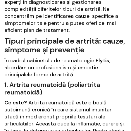
experți în diagnosticarea și gestionarea
complexității diferitelor tipuri de artrită. Ne
concentrăm pe identificarea cauzei specifice a
simptomelor tale pentru a putea oferi cel mai
eficient plan de tratament.
Tipuri principale de artrită: cauze,
simptome și prevenție
În cadrul cabinetulu de reumatologie
Elytis
,
abordăm cu profesionalism și empatie
principalele forme de artrită:
1. Artrita reumatoidă (poliartrita
reumatoidă)
Ce este?
Artrita reumatoidă este o boală
autoimună cronică în care sistemul imunitar
atacă în mod eronat propriile țesuturi ale
articulațiilor. Aceasta duce la inflamație, durere și,
în timp, la deteriorarea articulațiilor. Poate afecta