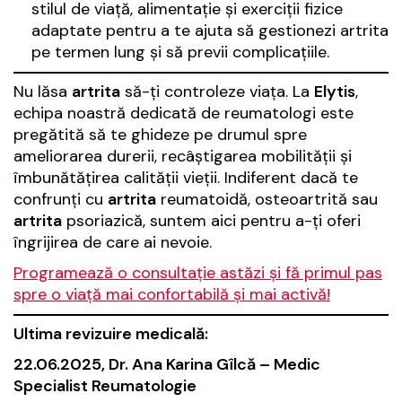
stilul de viață, alimentație și exerciții fizice
adaptate pentru a te ajuta să gestionezi artrita
pe termen lung și să previi complicațiile.
Nu lăsa
artrita
să-ți controleze viața. La
Elytis
,
echipa noastră dedicată de reumatologi este
pregătită să te ghideze pe drumul spre
ameliorarea durerii, recâștigarea mobilității și
îmbunătățirea calității vieții. Indiferent dacă te
confrunți cu
artrita
reumatoidă, osteoartrită sau
artrita
psoriazică, suntem aici pentru a-ți oferi
îngrijirea de care ai nevoie.
Programează o consultație astăzi și fă primul pas
spre o viață mai confortabilă și mai activă!
Ultima revizuire medicală:
22.06.2025, Dr. Ana Karina Gîlcă – Medic
Specialist Reumatologie