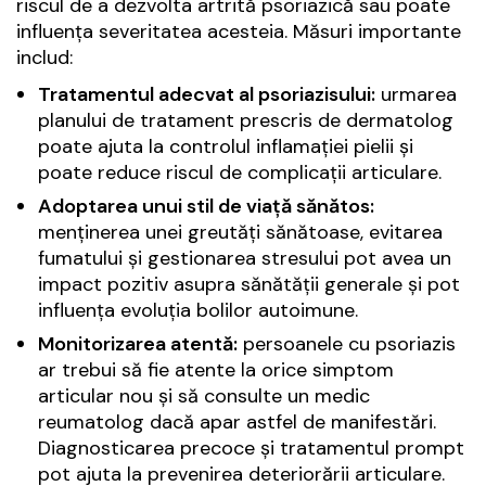
riscul de a dezvolta artrită psoriazică sau poate
influența severitatea acesteia. Măsuri importante
includ:
Tratamentul adecvat al psoriazisului:
urmarea
planului de tratament prescris de dermatolog
poate ajuta la controlul inflamației pielii și
poate reduce riscul de complicații articulare.
Adoptarea unui stil de viață sănătos:
menținerea unei greutăți sănătoase, evitarea
fumatului și gestionarea stresului pot avea un
impact pozitiv asupra sănătății generale și pot
influența evoluția bolilor autoimune.
Monitorizarea atentă:
persoanele cu psoriazis
ar trebui să fie atente la orice simptom
articular nou și să consulte un medic
reumatolog dacă apar astfel de manifestări.
Diagnosticarea precoce și tratamentul prompt
pot ajuta la prevenirea deteriorării articulare.