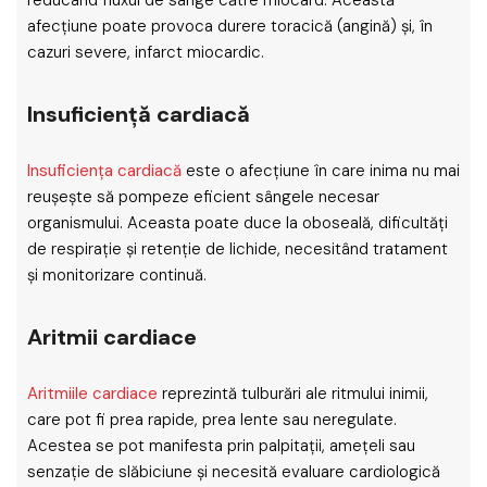
reducând fluxul de sânge către miocard. Această
afecțiune poate provoca durere toracică (angină) și, în
cazuri severe, infarct miocardic.
Insuficiență cardiacă
Insuficiența cardiacă
este o afecțiune în care inima nu mai
reușește să pompeze eficient sângele necesar
organismului. Aceasta poate duce la oboseală, dificultăți
de respirație și retenție de lichide, necesitând tratament
și monitorizare continuă.
Aritmii cardiace
Aritmiile cardiace
reprezintă tulburări ale ritmului inimii,
care pot fi prea rapide, prea lente sau neregulate.
Acestea se pot manifesta prin palpitații, amețeli sau
senzație de slăbiciune și necesită evaluare cardiologică