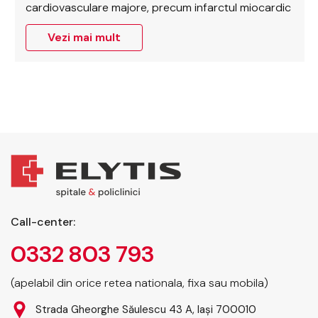
cardiovasculare majore, precum infarctul miocardic
sau accidentul vascular cerebral. Prof. univ. dr.
Vezi mai mult
Viviana Onofrei, medic primar internist și cardiolog,
atrage atenția asupra impactului pe termen lung al
dezechilibrelor lipidice…
Call-center:
0332 803 793
(apelabil din orice retea nationala, fixa sau mobila)
Strada Gheorghe Săulescu 43 A, Iași 700010