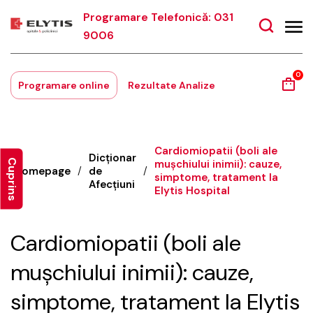
Programare Telefonică: 031
9006
0
Programare online
Rezultate Analize
Cardiomiopatii (boli ale
Dicționar
Cuprins
mușchiului inimii): cauze,
Homepage
/
de
/
simptome, tratament la
Afecțiuni
Elytis Hospital
Cardiomiopatii (boli ale
mușchiului inimii): cauze,
simptome, tratament la Elytis