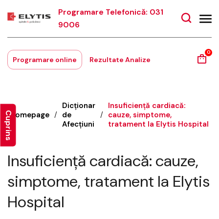
Programare Telefonică: 031
9006
0
Programare online
Rezultate Analize
Dicționar
Insuficiență cardiacă:
Cuprins
Homepage
/
de
/
cauze, simptome,
Afecțiuni
tratament la Elytis Hospital
Insuficiență cardiacă: cauze,
simptome, tratament la Elytis
Hospital