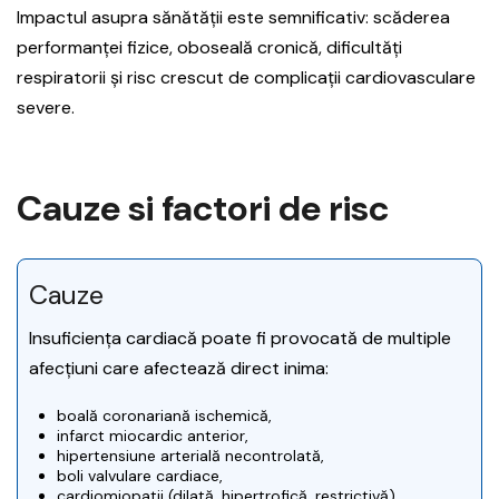
Impactul asupra sănătății este semnificativ: scăderea
performanței fizice, oboseală cronică, dificultăți
respiratorii și risc crescut de complicații cardiovasculare
severe.
Cauze si factori de risc
Cauze
Insuficiența cardiacă poate fi provocată de multiple
afecțiuni care afectează direct inima:
boală coronariană ischemică,
infarct miocardic anterior,
hipertensiune arterială necontrolată,
boli valvulare cardiace,
cardiomiopatii (dilată, hipertrofică, restrictivă),