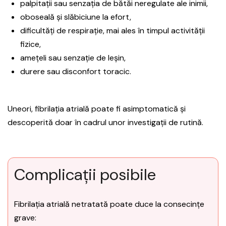
palpitații sau senzația de bătăi neregulate ale inimii,
oboseală și slăbiciune la efort,
dificultăți de respirație, mai ales în timpul activității
fizice,
amețeli sau senzație de leșin,
durere sau disconfort toracic.
Uneori, fibrilația atrială poate fi asimptomatică și
descoperită doar în cadrul unor investigații de rutină.
Complicații posibile
Fibrilația atrială netratată poate duce la consecințe
grave: