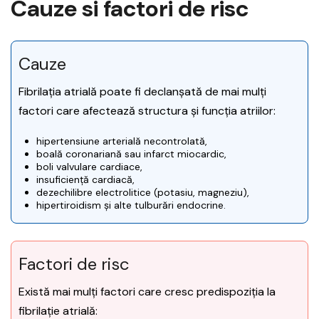
Cauze si factori de risc
Cauze
Fibrilația atrială poate fi declanșată de mai mulți
factori care afectează structura și funcția atriilor:
hipertensiune arterială necontrolată,
boală coronariană sau infarct miocardic,
boli valvulare cardiace,
insuficiență cardiacă,
dezechilibre electrolitice (potasiu, magneziu),
hipertiroidism și alte tulburări endocrine.
Factori de risc
Există mai mulți factori care cresc predispoziția la
fibrilație atrială: