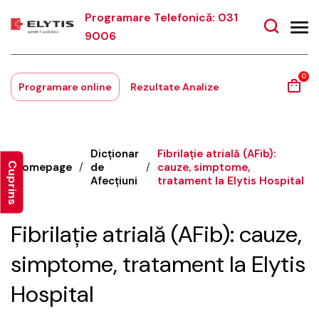
Programare Telefonică: 031
9006
0
Programare online
Rezultate Analize
Dicționar
Fibrilație atrială (AFib):
Cuprins
Homepage
/
de
/
cauze, simptome,
Afecțiuni
tratament la Elytis Hospital
Fibrilație atrială (AFib): cauze,
simptome, tratament la Elytis
Hospital