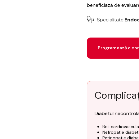
beneficiază de evaluar
Specialitate:
Endocr
Programează o con
Complicați
Diabetul necontrola
Boli cardiovascula
Nefropatie diabeti
Retinopatie diabet