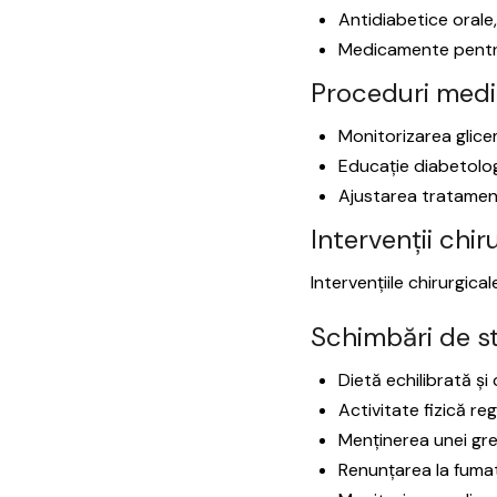
Antidiabetice orale,
Medicamente pentru 
Proceduri medi
Monitorizarea glicem
Educație diabetolog
Ajustarea tratamentu
Intervenții chir
Intervențiile chirurgica
Schimbări de st
Dietă echilibrată și
Activitate fizică reg
Menținerea unei gre
Renunțarea la fuma