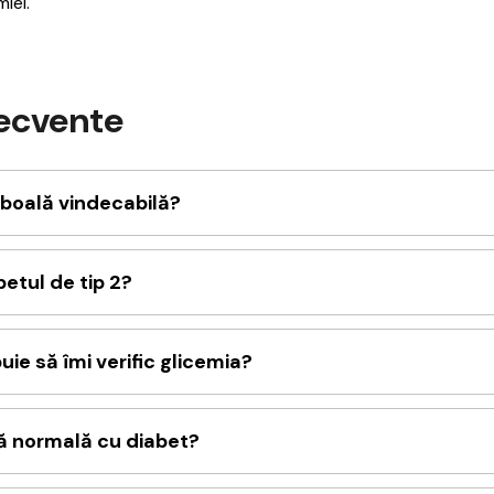
iei.
recvente
 boală vindecabilă?
betul de tip 2?
uie să îmi verific glicemia?
ță normală cu diabet?