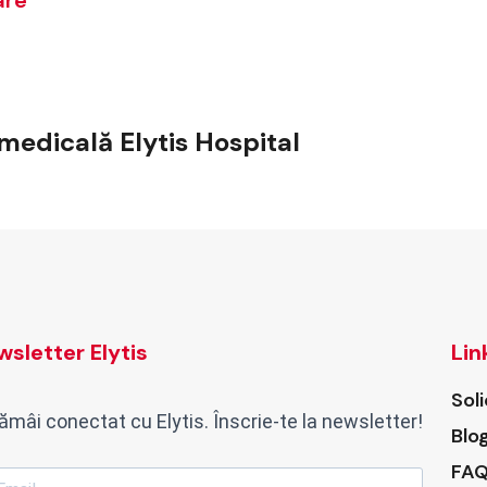
are
medicală Elytis Hospital
sletter Elytis
Lin
Sol
ămâi conectat cu Elytis. Înscrie-te la newsletter!
Blo
FAQ