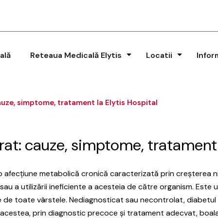
ală
Reteaua Medicală Elytis
Locatii
Infor
auze, simptome, tratament la Elytis Hospital
at: cauze, simptome, tratament l
 afecțiune metabolică cronică caracterizată prin creșterea ni
 sau a utilizării ineficiente a acesteia de către organism. Este u
e toate vârstele. Nediagnosticat sau necontrolat, diabetul poa
te acestea, prin diagnostic precoce și tratament adecvat, boala 