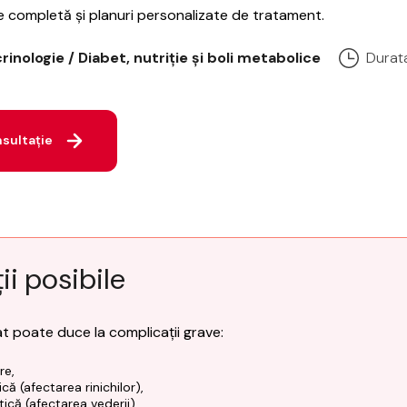
e completă și planuri personalizate de tratament.
inologie / Diabet, nutriție și boli metabolice
Durata
sultație
i posibile
t poate duce la complicații grave:
re,
că (afectarea rinichilor),
ică (afectarea vederii),