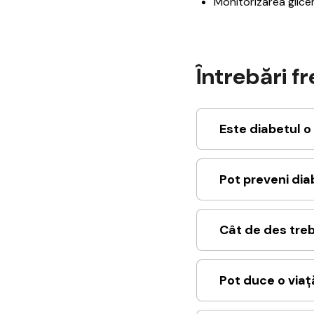
Monitorizarea glicem
Întrebări f
Este diabetul o
Pot preveni dia
Cât de des treb
Pot duce o via