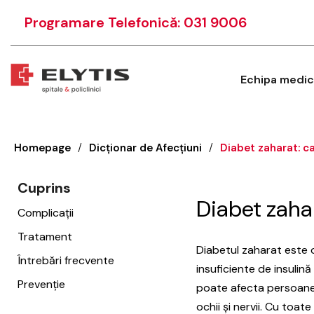
Programare Telefonică: 031 9006
Echipa medic
Homepage
/
Dicționar de Afecțiuni
/
Diabet zaharat: c
Cuprins
Diabet zahar
Complicații
Tratament
Diabetul zaharat este o
Întrebări frecvente
insuficiente de insulină
Prevenție
poate afecta persoane d
ochii și nervii. Cu toa