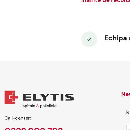
înainte de recolt
Echipa 
New
R
Call-center: