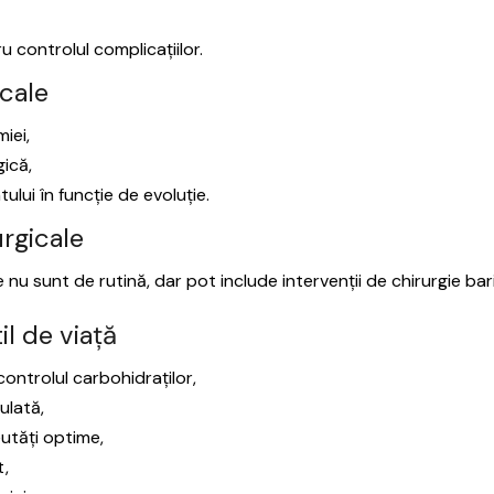
controlul complicațiilor.
cale
iei,
ică,
lui în funcție de evoluție.
urgicale
le nu sunt de rutină, dar pot include intervenții de chirurgie bar
il de viață
 controlul carbohidraților,
ulată,
utăți optime,
t,