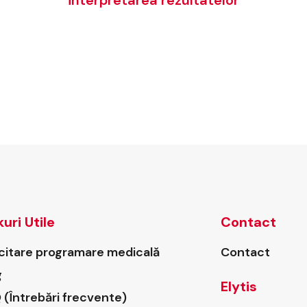
interpretarea rezultatelor
kuri Utile
Contact
icitare programare medicală
Contact
g
Elytis
 (Întrebări frecvente)