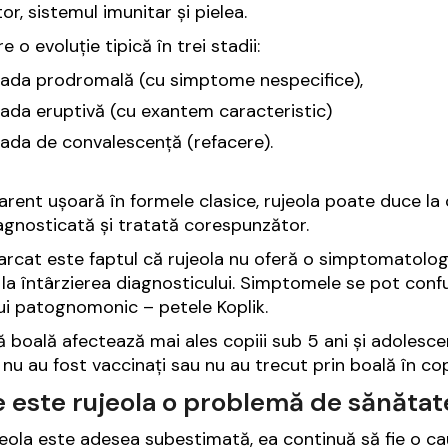
or, sistemul imunitar și pielea.
e o evoluție tipică în trei stadii:
oada prodromală (cu simptome nespecifice),
oada eruptivă (cu exantem caracteristic)
oada de convalescență (refacere).
arent ușoară în formele clasice, rujeola poate duce la 
agnosticată și tratată corespunzător.
rcat este faptul că rujeola nu oferă o simptomatologie
la întârzierea diagnosticului. Simptomele se pot confu
i patognomonic – petele Koplik.
 boală afectează mai ales copiii sub 5 ani și adolescenț
 nu au fost vaccinați sau nu au trecut prin boală în copi
e este rujeola o problemă de sănătat
jeola este adesea subestimată, ea continuă să fie o c