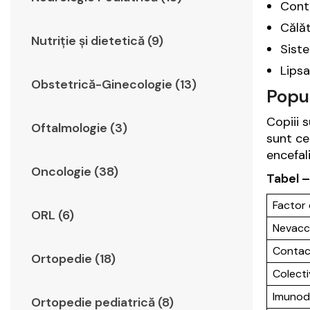
Conta
Călăt
Nutriție și dietetică (9)
Siste
Lipsa
Obstetrică-Ginecologie (13)
Popul
Copiii 
Oftalmologie (3)
sunt ce
encefal
Oncologie (38)
Tabel –
Factor 
ORL (6)
Nevacc
Contac
Ortopedie (18)
Colectiv
Imunod
Ortopedie pediatrică (8)