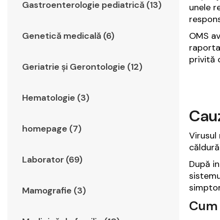
Gastroenterologie pediatrică (13)
unele re
respons
Genetică medicală (6)
OMS ave
raporta
privită
Geriatrie şi Gerontologie (12)
Hematologie (3)
Cauz
homepage (7)
Virusul
căldură 
Laborator (69)
După in
sistemu
simptom
Mamografie (3)
Cum 