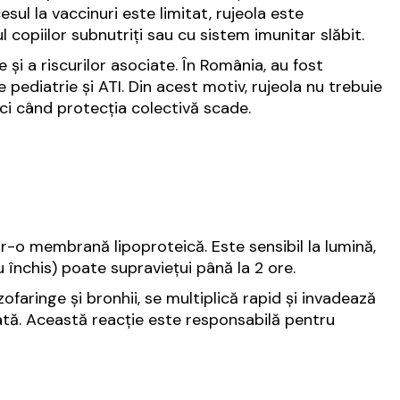
esul la vaccinuri este limitat, rujeola este
 copiilor subnutriți sau cu sistem imunitar slăbit.
și a riscurilor asociate. În România, au fost
e pediatrie și ATI. Din acest motiv, rujeola nu trebuie
nci când protecția colectivă scade.
tr-o membrană lipoproteică. Este sensibil la lumină,
iu închis) poate supraviețui până la 2 ore.
zofaringe și bronhii, se multiplică rapid și invadează
zată. Această reacție este responsabilă pentru