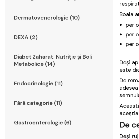
respirat
Boala ar
Dermatovenerologie (10)
peri
peri
DEXA (2)
peri
Diabet Zaharat, Nutriţie şi Boli
Deși ap
Metabolice (14)
este di
De rema
Endocrinologie (11)
adesea 
semnulu
Fără categorie (11)
Această
aceștia
Gastroenterologie (6)
De c
Deși ru