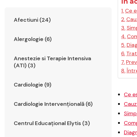
În a
Ce e
Cauz
Afectiuni (24)
Simp
Comp
Alergologie (6)
Diag
Trat
Anestezie si Terapie Intensiva
Prev
(ATI) (3)
Într
Cardiologie (9)
Ce es
Cardiologie Intervențională (6)
Cauze
Simpt
Compl
Centrul Educațional Elytis (3)
Diagn