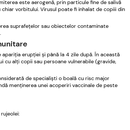
miterea este aerogenă, prin particule fine de salivă
 chiar vorbitului. Virusul poate fi inhalat de copiii din
erea suprafețelor sau obiectelor contaminate
.
munitare
apariția erupției și până la 4 zile după. În această
ui cu alți copii sau persoane vulnerabile (gravide,
onsiderată de specialiști o boală cu risc major
ndă menținerea unei acoperiri vaccinale de peste
rujeolei: