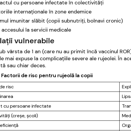
ctul cu persoane infectate în colectivități
oriile internaționale în zone endemice
mul imunitar slăbit (copii subnutriți, bolnavi cronic)
 accesului la servicii medicale
ații vulnerabile
sub vârsta de 1 an (care nu au primit încă vaccinul RO
le mai expuse la complicațiile severe ale rujeolei. În a
ită sau chiar deces.
 Factorii de risc pentru rujeolă la copii
de risc
Expl
inarea
Lips
t cu persoane infectate
Tran
ități (creșe, școli)
Med
eficiență
Orga