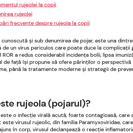
mentul rujeolei la copii
nirea rujeolei
bări frecvente despre rujeola la copii
, cunoscută și sub denumirea de pojar, este una dintre 
 de un virus periculos care poate duce la complicații gr
l ROR a redus considerabil incidența bolii, lipsa imuniză
ul de față își propune să ofere părinților o perspectiv
e, până la tratamente moderne și strategii de prevenț
ste rujeola (pojarul)?
 este o infecție virală acută, foarte contagioasă, car
 este virusul rujeolic, din familia
Paramyxoviridae
, car
juns în corp, virusul declanșează o reacție inflamatori