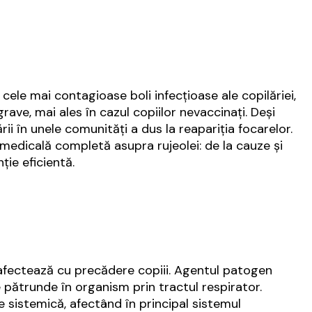
cele mai contagioase boli infecțioase ale copilăriei,
ave, mai ales în cazul copiilor nevaccinați. Deși
rii în unele comunități a dus la reapariția focarelor.
ă medicală completă asupra rujeolei: de la cauze și
ie eficientă.
e afectează cu precădere copiii. Agentul patogen
e pătrunde în organism prin tractul respirator.
e sistemică, afectând în principal sistemul