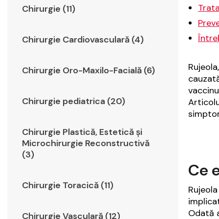
Trata
Chirurgie (11)
Preve
Între
Chirurgie Cardiovasculară (4)
Rujeola
Chirurgie Oro-Maxilo-Facială (6)
cauzată
vaccinu
Chirurgie pediatrica (20)
Articol
simptom
Chirurgie Plastică, Estetică şi
Microchirurgie Reconstructivă
(3)
Ce e
Chirurgie Toracică (11)
Rujeola
implicat
Odată a
Chirurgie Vasculară (12)