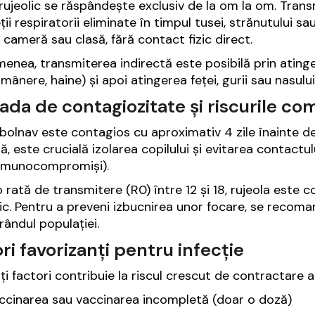
 rujeolic se răspândește exclusiv de la om la om. Trans
ții respiratorii eliminate în timpul tusei, strănutului sau
 cameră sau clasă, fără contact fizic direct.
enea, transmiterea indirectă este posibilă prin ating
, mânere, haine) și apoi atingerea feței, gurii sau nasului
ada de contagiozitate și riscurile co
 bolnav este contagios cu aproximativ 4 zile înainte de 
ă, este crucială izolarea copilului și evitarea contactul
 imunocompromiși).
 rată de transmitere (R0) între 12 și 18, rujeola este c
c. Pentru a preveni izbucnirea unor focare, se recoma
rândul populației.
ri favorizanți pentru infecție
ți factori contribuie la riscul crescut de contractare a 
ccinarea sau vaccinarea incompletă (doar o doză)