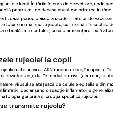
giuni ale lumii. În țările în curs de dezvoltare, unde acc
abilă pentru mii de decese anual, majoritatea în rândul
rtizează periodic asupra scăderii ratelor de vaccinare 
te focare în mai multe județe, cu internări în secțiile d
 ca o boală „a trecutului”, ci ca o amenințare reală atu
ele rujeolei la copii
 rujeolic este un virus ARN monocatenar, încapsulat în
și dezinfectanți, dar în mediul potrivit (aer rece, spaț
halare, virusul se atașează de celulele epiteliale din na
l limfatic, declanșând o reacție inflamatorie generali
atologia generală și erupția specifică rujeolei.
se transmite rujeola?