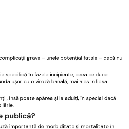
complicații grave – unele potențial fatale – dacă nu
 specifică în fazele incipiente, ceea ce duce
nda ușor cu o viroză banală, mai ales în lipsa
ii, însă poate apărea și la adulți, în special dacă
lărie.
e publică?
auză importantă de morbiditate și mortalitate în