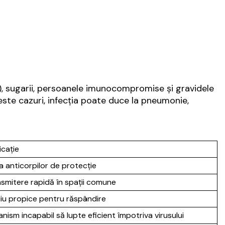
R), sugarii, persoanele imunocompromise și gravidele
ceste cazuri, infecția poate duce la pneumonie,
icație
a anticorpilor de protecție
smitere rapidă în spații comune
iu propice pentru răspândire
nism incapabil să lupte eficient împotriva virusului