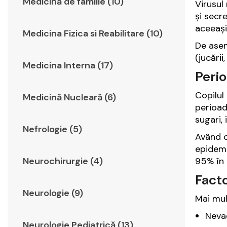
Medicină de familie (10)
Virusul
și secre
aceeași
Medicina Fizica si Reabilitare (10)
De asem
(jucării
Medicina Interna (17)
Perio
Copilul
Medicină Nucleară (6)
perioad
sugari,
Nefrologie (5)
Având o
epidemi
Neurochirurgie (4)
95% în 
Facto
Neurologie (9)
Mai mul
Neva
Neurologie Pediatrică (13)